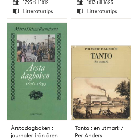
1793 till 1812
1813 till 1825
Tid
Tid
Litteraturtips
Litteraturtips
Typ
Typ
Årstadagboken :
Tanto : en utmark /
journaler från åren
Per Anders