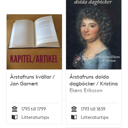
Årstafruns kvällar /
Årstafruns dolda
Jan Garnert
dagböcker / Kristina
Ekero Eriksson
1793 till 1799
1793 till 1839
Tid
Tid
Litteraturtips
Litteraturtips
Typ
Typ