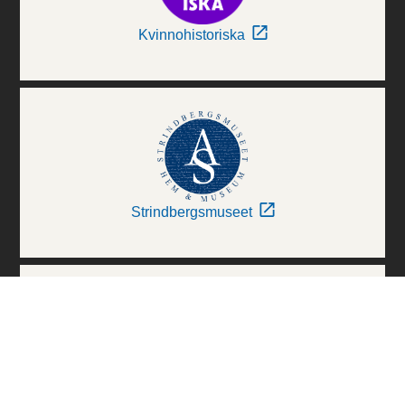
Kvinnohistoriska
Strindbergsmuseet
Thielska Galleriet