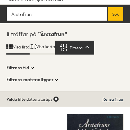
Sök
Fritextsök
Sök
Sökresultat
8
träffar på
Årstafrun
Visa karta
Visa lista
Filtrera
Filtrera
Filtrera tid
Filtrera materialtyper
Visningsläge
Totalt
Valda filter:
Litteraturtips
Rensa filter
8
träffar
Lista
Karta