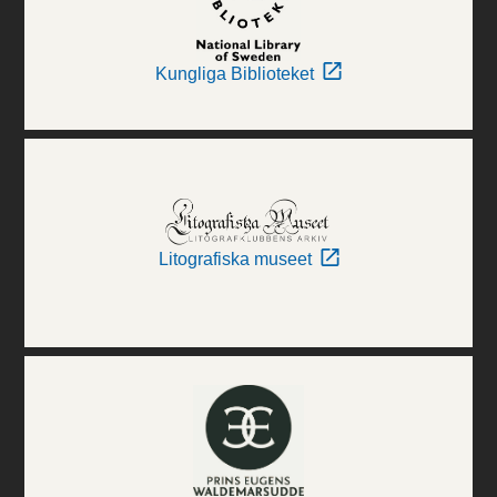
Kungliga Biblioteket
Litografiska museet