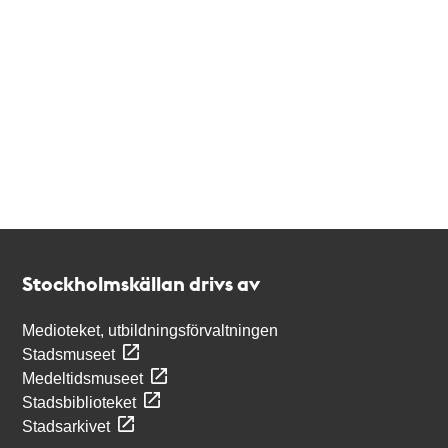
Kontakt
Stockholmskällan
Stockholmskällan drivs av
Medioteket, utbildningsförvaltningen
Stadsmuseet
Medeltidsmuseet
Stadsbiblioteket
Stadsarkivet