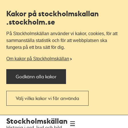
Kakor på stockholmskallan
.stockholm.se
På Stockholmskällan använder vi kakor, cookies, för att
sammanställa statistik och för att webbplatsen ska
fungera på ett bra sätt för dig.
Om kakor på Stockholmskällan
Godkänn alla kakor
Välj vilka kakor vi får använda
Till
Till
Stockholmskällan
navigationen
huvudinnehållet
Historia i ord, ljud och bild