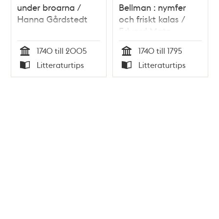
under broarna /
Bellman : nymfer
Hanna Gårdstedt
och friskt kalas /
Edvard Matz
1740 till 2005
1740 till 1795
Tid
Tid
Litteraturtips
Litteraturtips
Typ
Typ