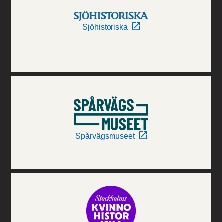
Sjöhistoriska
Spårvägsmuseet