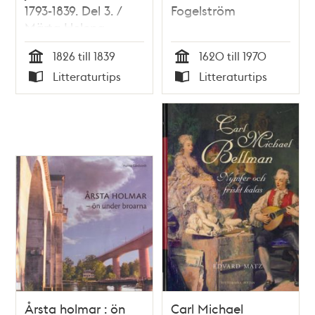
1793-1839. Del 3. /
Fogelström
Märta Helena
Reenstierna
1826 till 1839
1620 till 1970
Tid
Tid
Litteraturtips
Litteraturtips
Typ
Typ
Årsta holmar : ön
Carl Michael