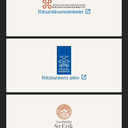
Riksantikvarieämbetet
Riksbankens arkiv