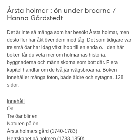
Årsta holmar : ön under broarna /
Hanna Gårdstedt
Det är inte så många som har besökt Årsta holmar, men
desto fler har åkt över dem med tåg. Det som tidigare var
tre små öar har idag växt ihop till en enda ö. I den här
boken får du veta mer om holmarnas historia,
byggnaderna och människorna som bott där. Flera
kapitel handlar om de två järnvägsbroarna. Boken
innehåller många foton, både äldre och nytagna. 128
sidor.
Innehåll
Ön
Tre öar blir en
Naturen på ön
Årsta holmars gård (1740-1783)
Herrskapet på holmen (1783-1850)