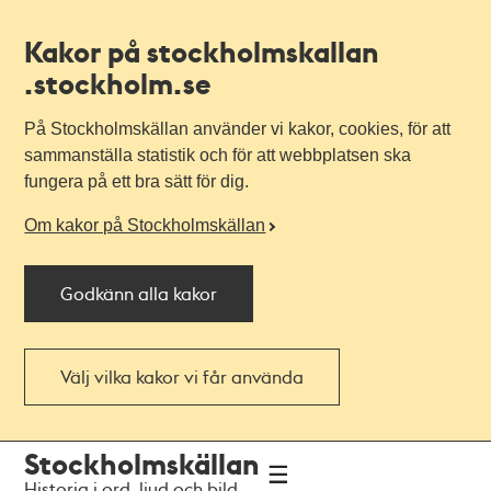
Kakor på stockholmskallan
.stockholm.se
På Stockholmskällan använder vi kakor, cookies, för att
sammanställa statistik och för att webbplatsen ska
fungera på ett bra sätt för dig.
Om kakor på Stockholmskällan
Godkänn alla kakor
Välj vilka kakor vi får använda
Till
Till
Stockholmskällan
navigationen
huvudinnehållet
Historia i ord, ljud och bild