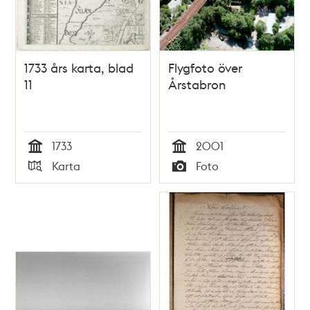
1733 års karta, blad
Flygfoto över
11
Årstabron
1733
2001
Tid
Tid
Karta
Foto
Typ
Typ