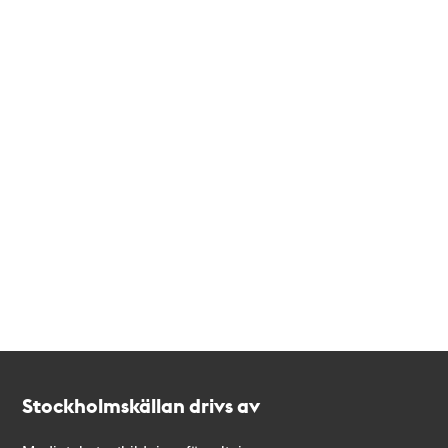
Kontakt
Stockholmskällan
Stockholmskällan drivs av