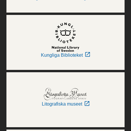
Kungliga Biblioteket
Litografiska museet