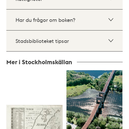
Har du frågor om boken?
Stadsbiblioteket tipsar
Mer i Stockholmskällan
Relaterade
poster
och
teman