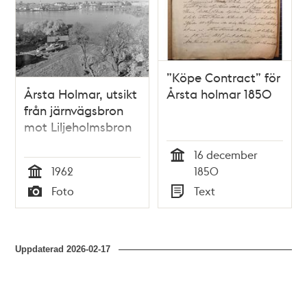
”Köpe Contract” för
Årsta Holmar, utsikt
Årsta holmar 1850
från järnvägsbron
mot Liljeholmsbron
16 december
Tid
1962
1850
Tid
Foto
Text
Typ
Typ
Uppdaterad
2026-02-17