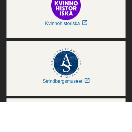
Kvinnohistoriska
Strindbergsmuseet