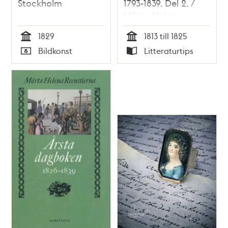
Stockholm
1793-1839. Del 2. /
Märta Helena
Reenstierna
1829
1813 till 1825
Tid
Tid
Bildkonst
Litteraturtips
Typ
Typ