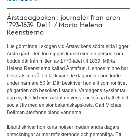
Årstadagboken : journaler från åren
1793-1839. Del 1. / Märta Helena
Reenstierna
Lite gömt inne i skogen vid Årstavikens södra sida ligger
Årsta gård. Den förknippas främst med en person som
bodde där från mitten av 1770-talet till 1839: Märta
Helena Reenstierna kallad Årstafrun. Hennes minne har
bevarats in i vår tid tack vare de dagböcker hon förde
under närmare 50 år. Där beskriver hon allt som rör livet
på gården och besöken i staden. Vardagens sysslor tar
upp mycket tid men Årstafrun verkar också ha haft ett rikt
socialt liv med en stor bekantskapskrets. Carl Michael
Bellman återfanns bland vännerna.
Ibland skriver hon korta notiser medan andra dagars
anteckningar är mer reflekterande och personliga. Ett