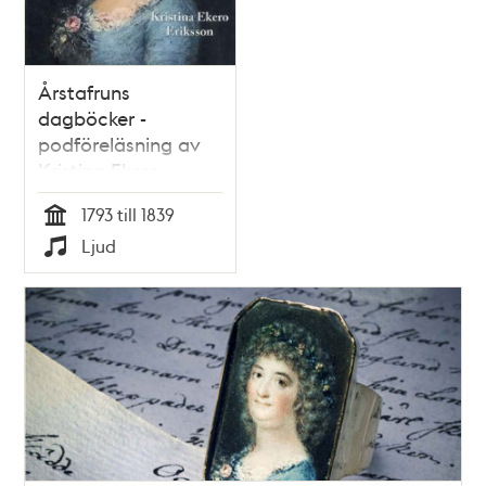
Årstafruns
dagböcker -
podföreläsning av
Kristina Ekero
Eriksson
1793 till 1839
Tid
Ljud
Typ