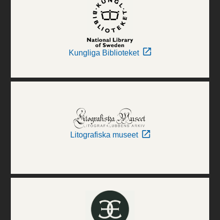
Kungliga Biblioteket
Litografiska museet