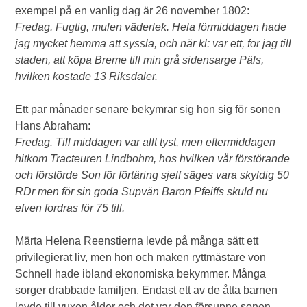
exempel på en vanlig dag är 26 november 1802:
Fredag. Fugtig, mulen väderlek. Hela förmiddagen hade
jag mycket hemma att syssla, och när kl: var ett, for jag till
staden, att köpa Breme till min grå sidensarge Päls,
hvilken kostade 13 Riksdaler.
Ett par månader senare bekymrar sig hon sig för sonen
Hans Abraham:
Fredag. Till middagen var allt tyst, men eftermiddagen
hitkom Tracteuren Lindbohm, hos hvilken vår förstörande
och förstörde Son för förtäring sjelf säges vara skyldig 50
RDr men för sin goda Supvän Baron Pfeiffs skuld nu
efven fordras för 75 till.
Märta Helena Reenstierna levde på många sätt ett
privilegierat liv, men hon och maken ryttmästare von
Schnell hade ibland ekonomiska bekymmer. Många
sorger drabbade familjen. Endast ett av de åtta barnen
levde till vuxen ålder och det var den försupne sonen.