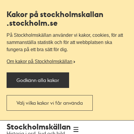
Kakor på stockholmskallan
.stockholm.se
På Stockholmskällan använder vi kakor, cookies, för att
sammanställa statistik och för att webbplatsen ska
fungera på ett bra sätt för dig.
Om kakor på Stockholmskällan
Godkänn alla kakor
Välj vilka kakor vi får använda
Till
Till
Stockholmskällan
navigationen
huvudinnehållet
Historia i ord, ljud och bild