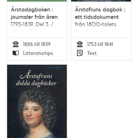
Årstadagboken :
Årstafruns dagbok :
journaler från åren
ett tidsdokument
1793-1839. Del 3. /
från 1800-talets
Märta Helena
Stockholm / text:
Reenstierna
Maria von Scheele
1826 till 1839
1753 till 1841
Tid
Tid
Litteraturtips
Text
Typ
Typ