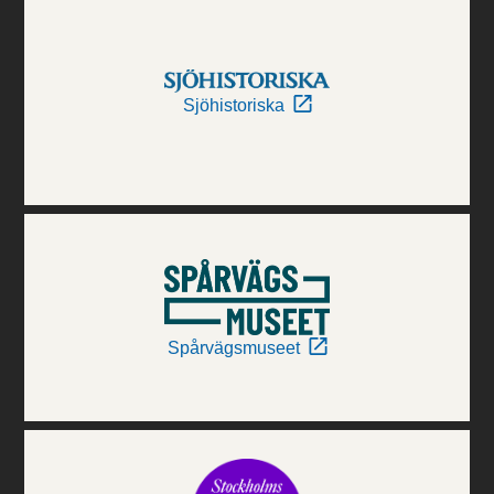
Sjöhistoriska
Spårvägsmuseet