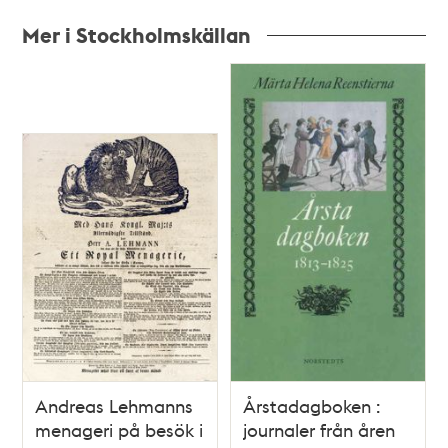
Mer i Stockholmskällan
Relaterade
poster
och
teman
Andreas Lehmanns
Årstadagboken :
menageri på besök i
journaler från åren