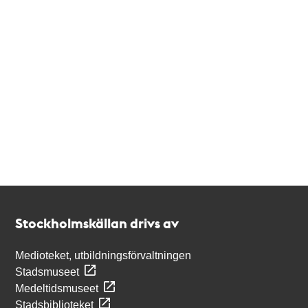
Kontakt
Stockholmskällan
Stockholmskällan drivs av
Medioteket, utbildningsförvaltningen
Stadsmuseet
Medeltidsmuseet
Stadsbiblioteket