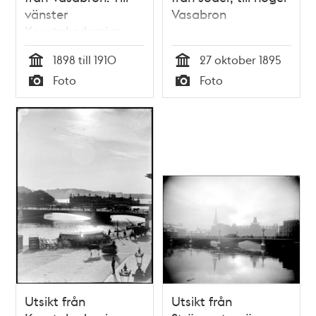
vänster
Vasabron
Konstakademien
och till höger
1898 till 1910
27 oktober 1895
Rosenbad
Tid
Tid
Foto
Foto
Typ
Typ
Utsikt från
Utsikt från