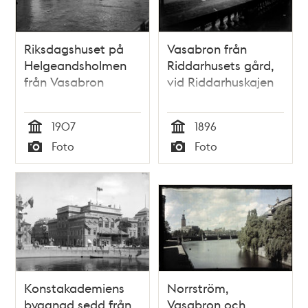
Riksdagshuset på
Vasabron från
Helgeandsholmen
Riddarhusets gård,
från Vasabron
vid Riddarhuskajen
1907
1896
Tid
Tid
Foto
Foto
Typ
Typ
Konstakademiens
Norrström,
byggnad sedd från
Vasabron och