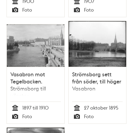
1900
1907
Tid
Tid
Foto
Foto
Typ
Typ
Vasabron mot
Strömsborg sett
Tegelbacken.
från söder, till höger
Strömsborg till
Vasabron
vänster
1897 till 1910
27 oktober 1895
Tid
Tid
Foto
Foto
Typ
Typ