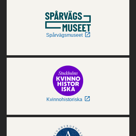
Spårvägsmuseet
Kvinnohistoriska