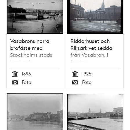
Vasabrons norra
Riddarhuset och
brofäste med
Riksarkivet sedda
Stockholms stads
från Vasabron. I
bad- och
fonden
siminrättning,
Riddarholmskyrkan
1896
1925
Strömbadet i
Tid
Tid
Foto
Foto
bakgrunden
Typ
Typ