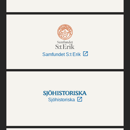
Samfundet S:t Erik
Sjöhistoriska