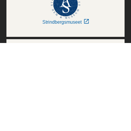
Strindbergsmuseet
Thielska Galleriet
Världskulturmuseerna