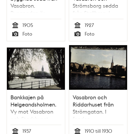
Vasabron.
Strömsborg sedda
Byggnaden är
från Stallbron. I
dekorerad i
fonden
1905
1927
samband med
Stadshustornet
Tid
Tid
Foto
Foto
hertigparet av
Typ
Typ
Skånes ankomst
Bankkajen på
Vasabron och
Helgeandsholmen.
Riddarhuset från
Vy mot Vasabron
Strömgatan. I
och Stadshuset
fonden
Riddarholmskyrkan
1937
1910 till 1930