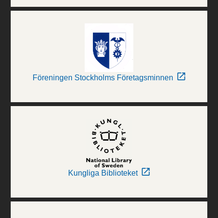
Föreningen Stockholms Företagsminnen
Kungliga Biblioteket