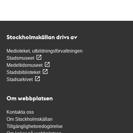
Kontakt
Stockholmskällan
Stockholmskällan drivs av
Medioteket, utbildningsförvaltningen
Stadsmuseet
Medeltidsmuseet
Stadsbiblioteket
Stadsarkivet
Om webbplatsen
Kontakta oss
Om Stockholmskällan
Tillgänglighetsredogörelse