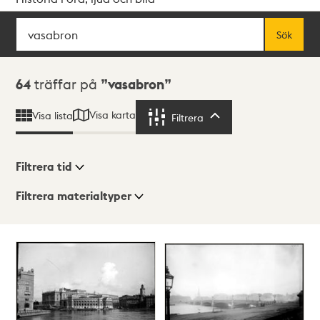
Sök
Fritextsök
Sök
Sökresultat
64
träffar på
vasabron
Visa karta
Visa lista
Filtrera
Filtrera
Filtrera tid
Filtrera materialtyper
Visningsläge
Totalt
64
träffar
Lista
Karta