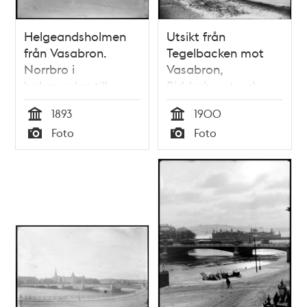
Helgeandsholmen
Utsikt från
från Vasabron.
Tegelbacken mot
Norrbro i
Vasabron,
bakgrunden till
Riddarhuset och
vänster
Strömsborg
1893
1900
Tid
Tid
Foto
Foto
Typ
Typ