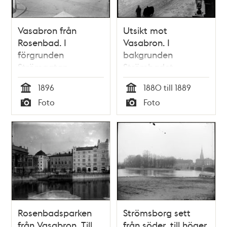
Vasabron från
Utsikt mot
Rosenbad. I
Vasabron. I
förgrunden
bakgrunden
Strömgatan
Strömbadet
1896
1880 till 1889
Tid
Tid
Foto
Foto
Typ
Typ
Rosenbadsparken
Strömsborg sett
från Vasabron. Till
från söder, till höger