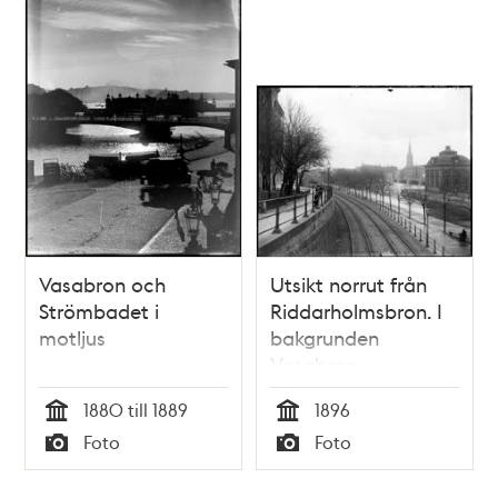
Vasabron och
Utsikt norrut från
Strömbadet i
Riddarholmsbron. I
motljus
bakgrunden
Vasabron
1880 till 1889
1896
Tid
Tid
Foto
Foto
Typ
Typ