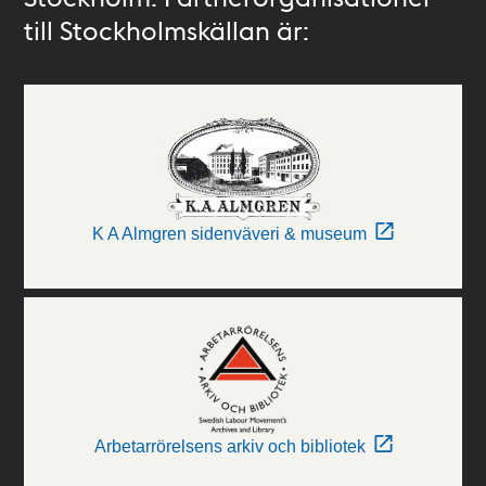
till Stockholmskällan är:
K A Almgren sidenväveri & museum
Arbetarrörelsens arkiv och bibliotek