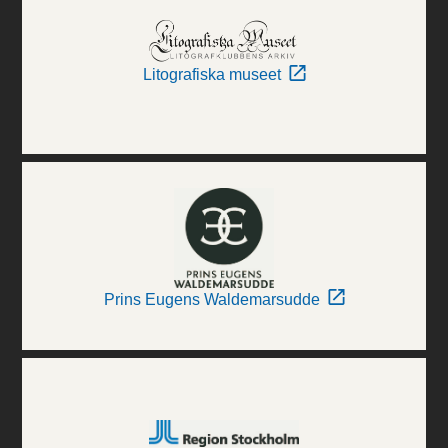
Litografiska museet
Prins Eugens Waldemarsudde