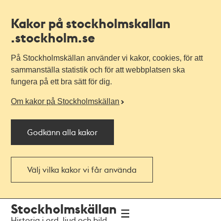
Kakor på stockholmskallan
.stockholm.se
På Stockholmskällan använder vi kakor, cookies, för att
sammanställa statistik och för att webbplatsen ska
fungera på ett bra sätt för dig.
Om kakor på Stockholmskällan
Godkänn alla kakor
Välj vilka kakor vi får använda
Till
Till
Stockholmskällan
navigationen
huvudinnehållet
Historia i ord, ljud och bild