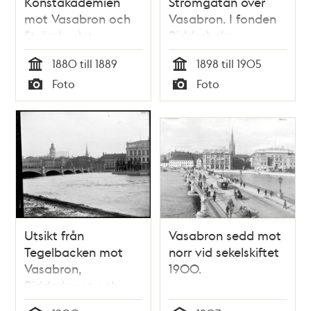
Konstakademien
Strömgatan över
mot Vasabron och
Vasabron. I fonden
Strömbadet
Riddarholmen
1880 till 1889
1898 till 1905
Tid
Tid
Foto
Foto
Typ
Typ
Utsikt från
Vasabron sedd mot
Tegelbacken mot
norr vid sekelskiftet
Vasabron,
1900.
Riddarhuset och
Strömsborg