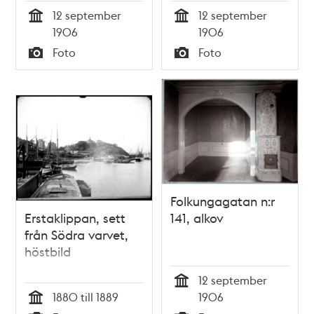
12 september
12 september
Tid
Tid
1906
1906
Foto
Foto
Typ
Typ
Folkungagatan n:r
Erstaklippan, sett
141, alkov
från Södra varvet,
höstbild
12 september
Tid
1880 till 1889
1906
Tid