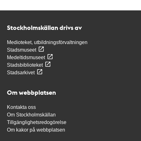
Kontakt
Stockholmskällan
Stockholmskällan drivs av
Medioteket, utbildningsförvaltningen
Stadsmuseet
Medeltidsmuseet
Stadsbiblioteket
Stadsarkivet
Om webbplatsen
Kontakta oss
Om Stockholmskällan
Tillgänglighetsredogörelse
Om kakor på webbplatsen