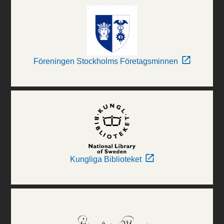
Föreningen Stockholms Företagsminnen
Kungliga Biblioteket