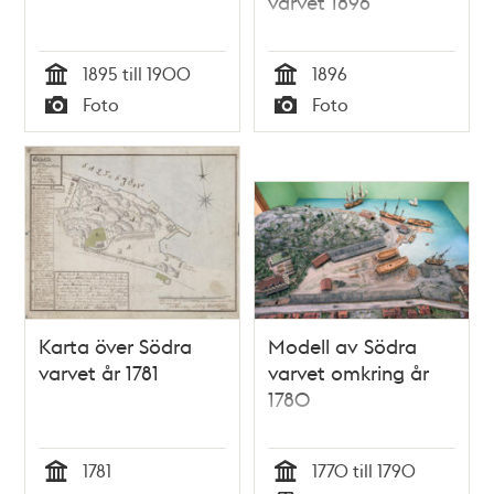
varvet 1896
1895 till 1900
1896
Tid
Tid
Foto
Foto
Typ
Typ
Karta över Södra
Modell av Södra
varvet år 1781
varvet omkring år
1780
1781
1770 till 1790