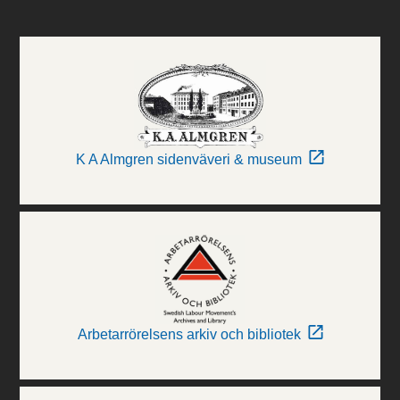
K A Almgren sidenväveri & museum
Arbetarrörelsens arkiv och bibliotek