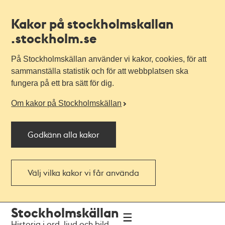
Kakor på stockholmskallan
.stockholm.se
På Stockholmskällan använder vi kakor, cookies, för att
sammanställa statistik och för att webbplatsen ska
fungera på ett bra sätt för dig.
Om kakor på Stockholmskällan
Godkänn alla kakor
Välj vilka kakor vi får använda
Till
Till
Stockholmskällan
navigationen
huvudinnehållet
Historia i ord, ljud och bild