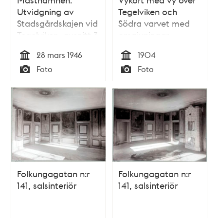
Utvidgning av
Tegelviken och
Stadsgårdskajen vid
Södra varvet med
Tegelviken, avsnitt 3
omgivningar
28 mars 1946
1904
Tid
Tid
Foto
Foto
Typ
Typ
Folkungagatan n:r
Folkungagatan n:r
141, salsinteriör
141, salsinteriör