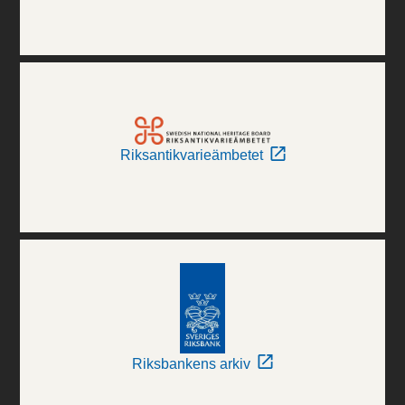
Riksantikvarieämbetet
Riksbankens arkiv