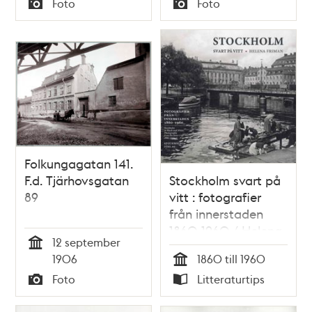
Foto
Foto
Typ
Typ
Folkungagatan 141.
F.d. Tjärhovsgatan
Stockholm svart på
89
vitt : fotografier
från innerstaden
1860-1960 / Helena
12 september
Friman
Tid
1906
1860 till 1960
Tid
Foto
Litteraturtips
Typ
Typ