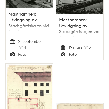
Masthamnen:
Utvidgning av
Masthamnen:
Stadsgårdskajen vid
Utvidgning av
Tegelviken,
Stadsgårdskajen vid
svetsning av
Tegelviken.
21 september
Kastenpålar
Tid
1944
19 mars 1945
Tid
Foto
Foto
Typ
Typ