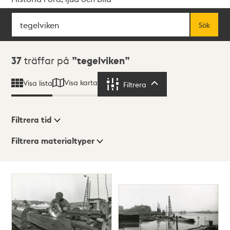
Sök
Fritextsök
Sök
Sökresultat
37
träffar på
tegelviken
Visa karta
Visa lista
Filtrera
Filtrera
Filtrera tid
Filtrera materialtyper
Visningsläge
Totalt
37
träffar
Lista
Karta