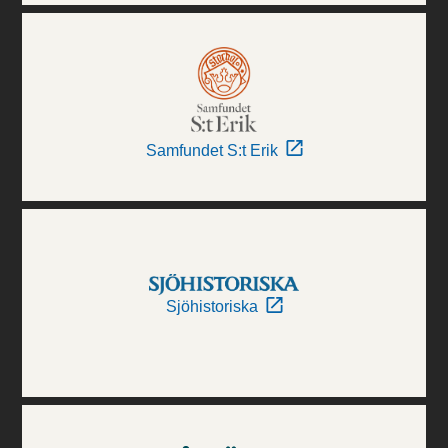
Samfundet S:t Erik
Sjöhistoriska