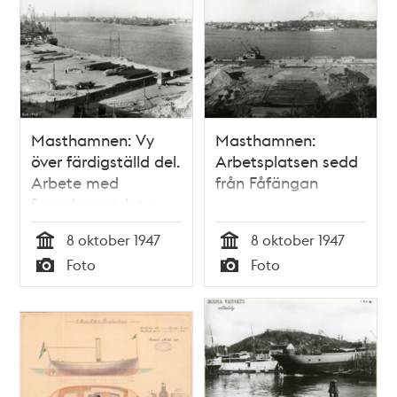
Masthamnen: Vy
Masthamnen:
över färdigställd del.
Arbetsplatsen sedd
Arbete med
från Fåfängan
framdragandet av
järnvägsspåren
8 oktober 1947
8 oktober 1947
pågår
Tid
Tid
Foto
Foto
Typ
Typ