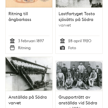
Ritning till
Lastfartyget Tosto
ångbarkass
sjösätts på Södra
varvet
3 februari 1897
28 april 1920
Tid
Tid
Ritning
Foto
Typ
Typ
Anställda på Södra
Grupporträtt av
varvet
anställda vid Södra