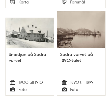
Tid
Tid
Karta
Föremål
Typ
Typ
Smedjan på Södra
Södra varvet på
varvet
1890-talet
1900 till 1910
1890 till 1899
Tid
Tid
Foto
Foto
Typ
Typ