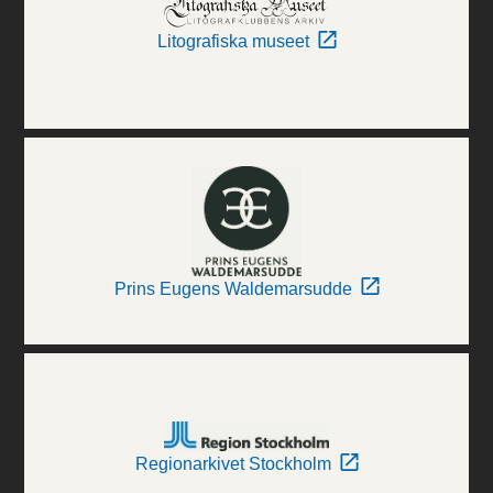
Litografiska museet
Prins Eugens Waldemarsudde
Regionarkivet Stockholm