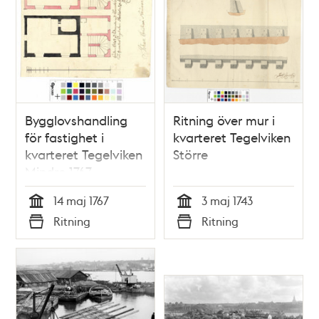
Bygglovshandling
Ritning över mur i
för fastighet i
kvarteret Tegelviken
kvarteret Tegelviken
Större
Mindre 1767
14 maj 1767
3 maj 1743
Tid
Tid
Ritning
Ritning
Typ
Typ