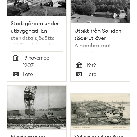
Stadsgården under
utbyggnad. En
Utsikt från Solliden
stenkista sjösätts
söderut över
vid Tegelviken. I
Alhambra mot
fonden Djurgården
Tegelviken
19 november
Tid
1907
1949
Tid
Foto
Foto
Typ
Typ
Masthamnen:
Vykort med vy över