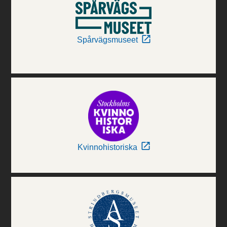
Spårvägsmuseet
Kvinnohistoriska