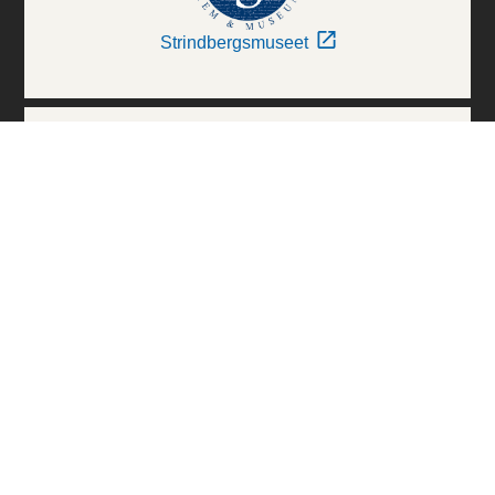
Strindbergsmuseet
Thielska Galleriet
Världskulturmuseerna