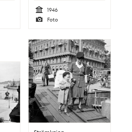
1946
Tid
Foto
Typ
Strömkajen.