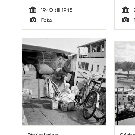
1940 till 1945
Tid
Tid
Foto
Typ
Typ
Strömkajen.
Södr