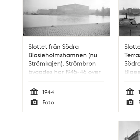
Slottet från Södra
Slott
Blasieholmshamnen (nu
Terra
Strömkajen). Strömbron
Södr
byggdes här 1945-46 över
Blas
Norrström
Ström
1944
Tid
Tid
Foto
Typ
Typ