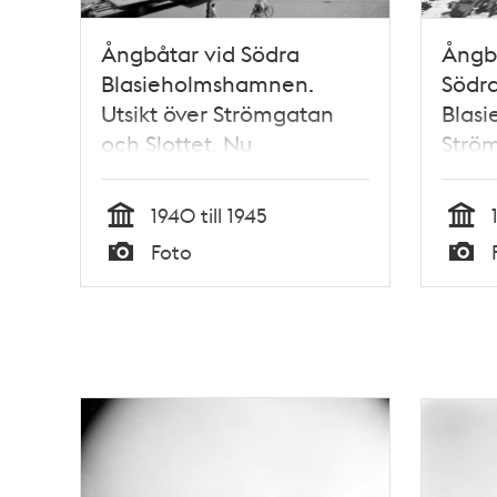
Ångbåtar vid Södra
Ångbå
Blasieholmshamnen.
Södr
Utsikt över Strömgatan
Blas
och Slottet. Nu
Strö
Strömkajen
1940 till 1945
Tid
Tid
Foto
Typ
Typ