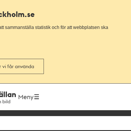
ockholm.se
tt sammanställa statistik och för att webbplatsen ska
or vi får använda
ällan
Meny
h bild