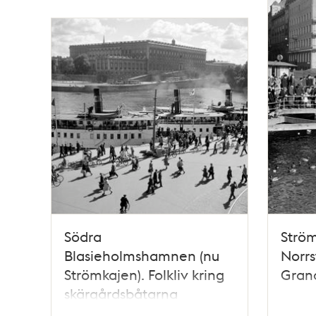
Södra
Ström
Blasieholmshamnen (nu
Norrs
Strömkajen). Folkliv kring
Grand
skärgårdsbåtarna