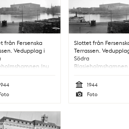
et från Fersenska
Slottet från Fersensk
ssen. Vedupplag i
Terrassen. Vedupplag
a
Södra
ieholmshamnen (nu
Blasieholmshamnen 
kajen)
Strömkajen)
1944
1944
Tid
Foto
Foto
Typ