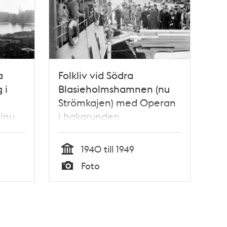
a
Folkliv vid Södra
 i
Blasieholmshamnen (nu
Strömkajen) med Operan
(nu
i bakgrunden
1940 till 1949
Tid
Foto
Typ