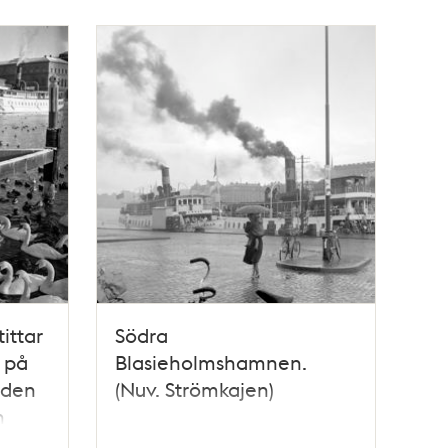
ittar
Södra
 på
Blasieholmshamnen.
nden
(Nuv. Strömkajen)
h