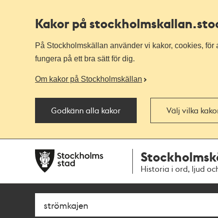
Kakor på stockholmskallan
.st
På Stockholmskällan använder vi kakor, cookies, för a
fungera på ett bra sätt för dig.
Om kakor på Stockholmskällan
Godkänn alla kakor
Välj vilka kak
Till
Till
Stockholmsk
navigationen
huvudinnehållet
Historia i ord, ljud oc
Sök
Fritextsök