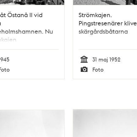
t Östanå II vid
Strömkajen.
a
Pingstresenärer klive
ieholmshamnen. Nu
skärgårdsbåtarna
mkajen
1945
31 maj 1952
Tid
Foto
Foto
Typ