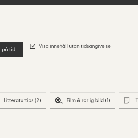
Visa innehåll utan tidsangivelse
a på tid
Litteraturtips
(
2
)
Film & rörlig bild
(
1
)