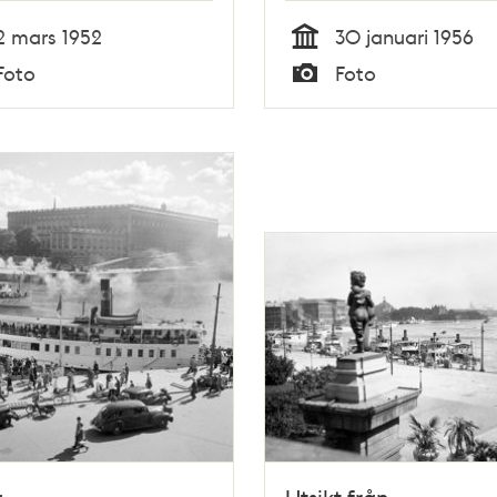
(Kungliga
2 mars 1952
30 januari 1956
Automobilklubbens
Tid
Foto
Foto
föreningshus)
Typ
a
Utsikt från