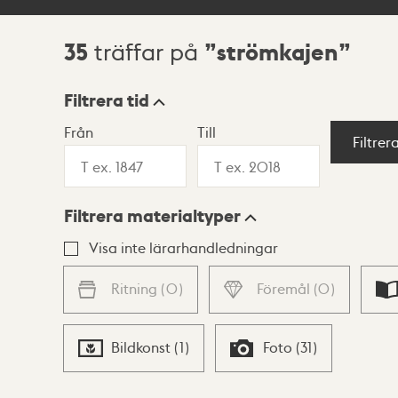
35
strömkajen
träffar på
Sökresultat
Filtrera tid
Från
Till
Visningsläge
Filtrer
Filtrera materialtyper
Lista
Karta
Visa inte lärarhandledningar
Ritning
(
0
)
Föremål
(
0
)
Bildkonst
(
1
)
Foto
(
31
)