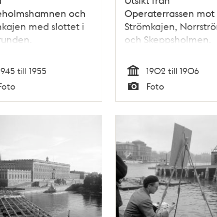
ieholmshamnen och
Operaterrassen mot
kajen med slottet i
Strömkajen, Norrstr
runden.
och Skeppsholmen.
Skärgårdsbåtar ligge
kajen. Hästar med v
1945 till 1955
1902 till 1906
står längs Strömgata
Tid
Foto
Foto
Typ