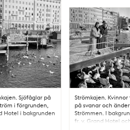
kajen. Sjöfåglar på
Strömkajen. Kvinnor t
tröm i förgrunden,
på svanar och änder
 Hotel i bakgrunden
Strömmen. I bakgru
fr. v. Grand Hotel oc
Bolinderska huset