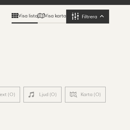
Visa karta
Visa lista
Filtrera
Filtrera
Text
(
0
)
Ljud
(
0
)
Karta
(
0
)