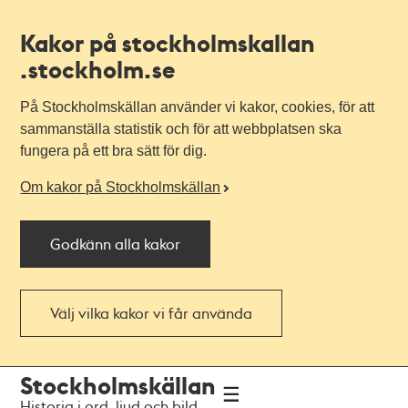
Kakor på stockholmskallan
.stockholm.se
På Stockholmskällan använder vi kakor, cookies, för att
sammanställa statistik och för att webbplatsen ska
fungera på ett bra sätt för dig.
Om kakor på Stockholmskällan
Godkänn alla kakor
Välj vilka kakor vi får använda
Till
Till
Stockholmskällan
navigationen
huvudinnehållet
Historia i ord, ljud och bild