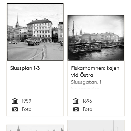
Slussplan 1-3
Fiskarhamnen: kajen
vid Östra
Slussgatan. I
bakgrunden
Slussplan.
1959
1896
Tid
Tid
Foto
Foto
Typ
Typ