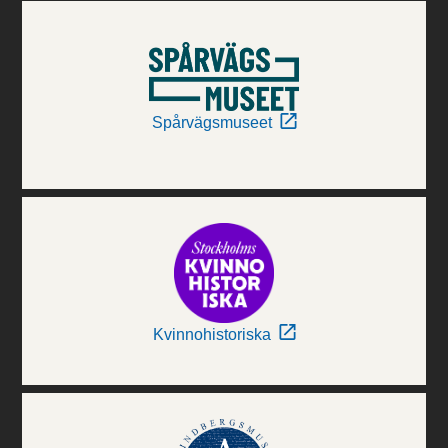
Spårvägsmuseet
Kvinnohistoriska