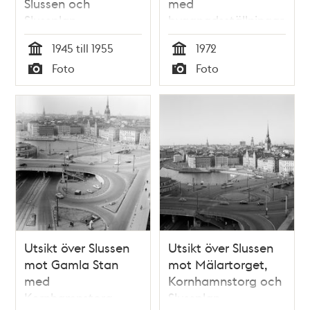
Slussen och
med
Slussplan
byggnadsställningar
1945 till 1955
1972
Tid
Tid
Foto
Foto
Typ
Typ
Utsikt över Slussen
Utsikt över Slussen
mot Gamla Stan
mot Mälartorget,
med
Kornhamnstorg och
Kornhamnstorg,
Slussplan