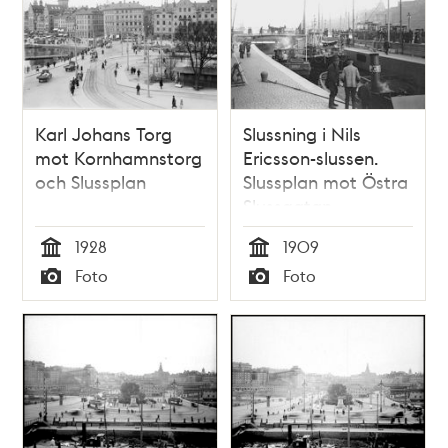
Karl Johans Torg
Slussning i Nils
mot Kornhamnstorg
Ericsson-slussen.
och Slussplan
Slussplan mot Östra
Slussgatan
1928
1909
Tid
Tid
Foto
Foto
Typ
Typ