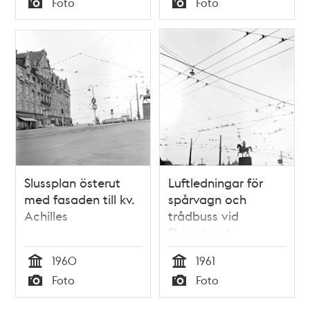
Foto
Foto
Typ
Typ
Slussplan österut
Luftledningar för
med fasaden till kv.
spårvagn och
Achilles
trådbuss vid
Slussplan. I
bakgrunden Karl XIV
1960
1961
Johans staty
Tid
Tid
Foto
Foto
Typ
Typ