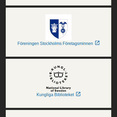
Föreningen Stockholms Företagsminnen
Kungliga Biblioteket