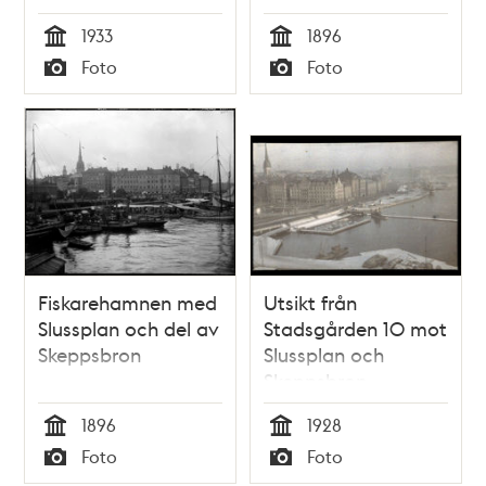
1933
1896
Tid
Tid
Foto
Foto
Typ
Typ
Fiskarehamnen med
Utsikt från
Slussplan och del av
Stadsgården 10 mot
Skeppsbron
Slussplan och
Skeppsbron
1896
1928
Tid
Tid
Foto
Foto
Typ
Typ