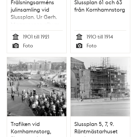
Frälsningsarméns
Slussplan 61 och 63
julinsamling vid
från Kornhamnstorg
Slussplan. Ur Gerh.
Magnussons album
1901-1921
1901 till 1921
1910 till 1914
Tid
Tid
Foto
Foto
Typ
Typ
Trafiken vid
Slussplan 5, 7, 9.
Kornhamnstorg,
Räntmästarhuset