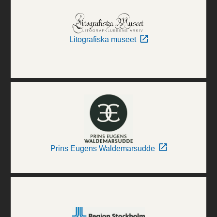
Litografiska museet
Prins Eugens Waldemarsudde