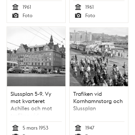
Slussterrassen och
1961
1961
Slussplan
Tid
Tid
Foto
Foto
Typ
Typ
Slussplan 5-9. Vy
Trafiken vid
mot kvarteret
Kornhamnstorg och
Achilles och mot
Slussplan
trafiken vid
Slussplan
5 mars 1953
1947
Tid
Tid