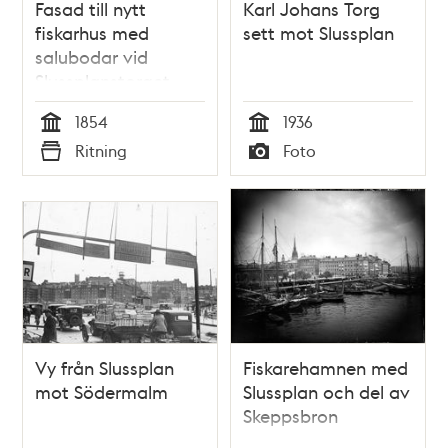
Fasad till nytt
Karl Johans Torg
fiskarhus med
sett mot Slussplan
salubodar vid
Slussplanstorget
1854
1936
Tid
Tid
Ritning
Foto
Typ
Typ
Vy från Slussplan
Fiskarehamnen med
mot Södermalm
Slussplan och del av
Skeppsbron