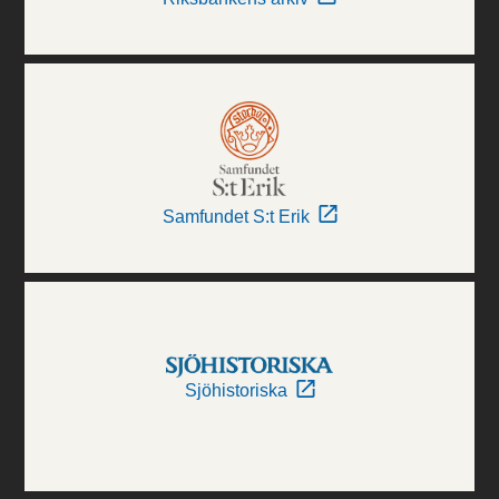
Samfundet S:t Erik
Sjöhistoriska