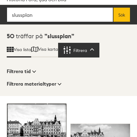
Sök
Fritextsök
Sök
Sökresultat
50
träffar på
slussplan
Visa karta
Visa lista
Filtrera
Filtrera
Filtrera tid
Filtrera materialtyper
Visningsläge
Totalt
50
träffar
Lista
Karta