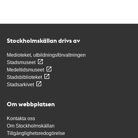
Kontakt
Stockholmskällan
Stockholmskällan drivs av
Medioteket, utbildningsförvaltningen
Stadsmuseet
Medeltidsmuseet
Stadsbiblioteket
Stadsarkivet
Om webbplatsen
Kontakta oss
Om Stockholmskällan
Tillgänglighetsredogörelse