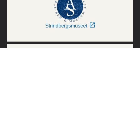
Strindbergsmuseet
Thielska Galleriet