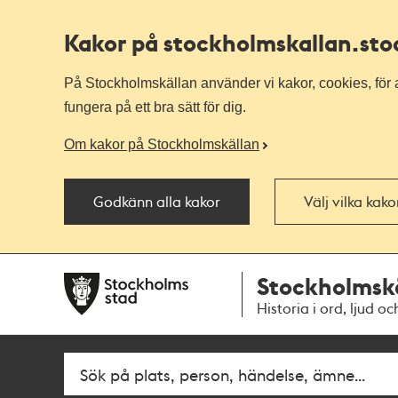
Kakor på stockholmskallan
.st
På Stockholmskällan använder vi kakor, cookies, för a
fungera på ett bra sätt för dig.
Om kakor på Stockholmskällan
Godkänn alla kakor
Välj vilka kak
Till
Till
Stockholmsk
navigationen
huvudinnehållet
Historia i ord, ljud oc
Fritextsök