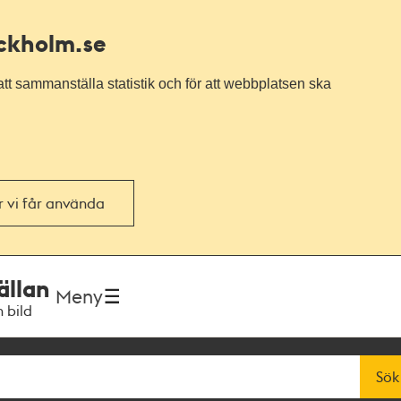
ockholm.se
tt sammanställa statistik och för att webbplatsen ska
or vi får använda
ällan
Meny
h bild
Sök