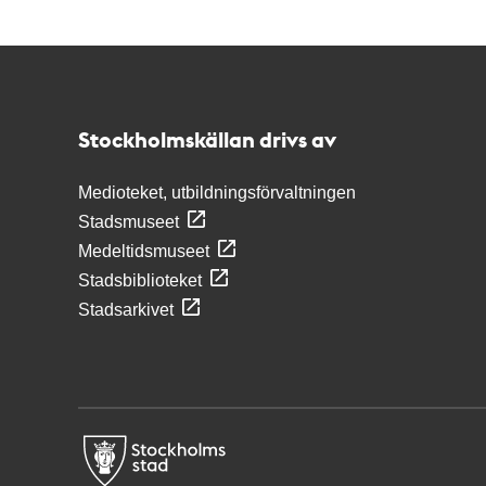
Kontakt
Stockholmskällan
Stockholmskällan drivs av
Medioteket, utbildningsförvaltningen
Stadsmuseet
Medeltidsmuseet
Stadsbiblioteket
Stadsarkivet