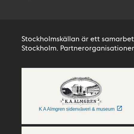
Stockholmskällan är ett samarbete
Stockholm. Partnerorganisationer 
K A Almgren sidenväveri & museum