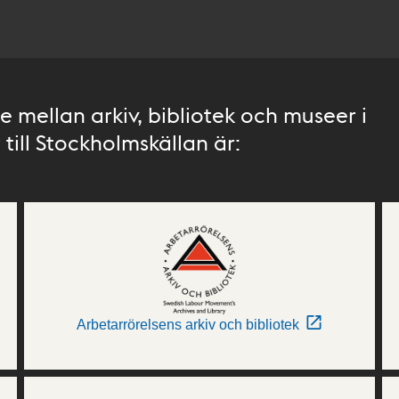
 mellan arkiv, bibliotek och museer i
till Stockholmskällan är:
Arbetarrörelsens arkiv och bibliotek