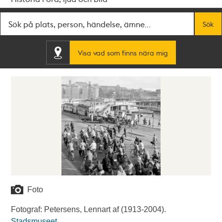
Fritextsök
Sök
Visa vad som finns nära mig
Foto
Fotograf: Petersens, Lennart af (1913-2004).
Stadsmuseet