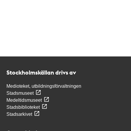
Kontakt
Stockholmskällan
Stockholmskällan drivs av
Medioteket, utbildningsförvaltningen
Stadsmuseet
Medeltidsmuseet
Stadsbiblioteket
Stadsarkivet