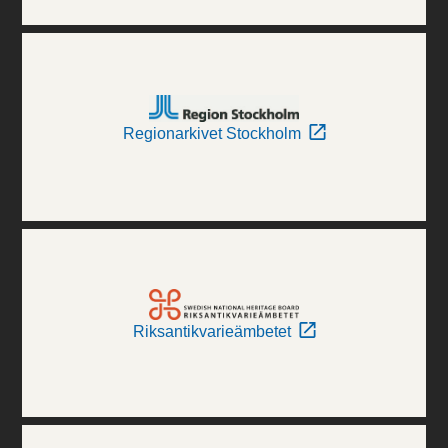
Regionarkivet Stockholm
Riksantikvarieämbetet