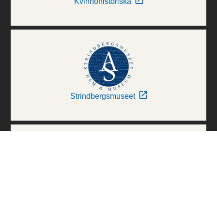
Kvinnohistoriska
Strindbergsmuseet
Thielska Galleriet