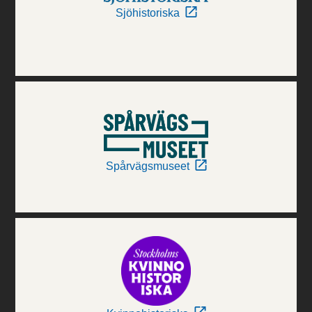
Sjöhistoriska
Spårvägsmuseet