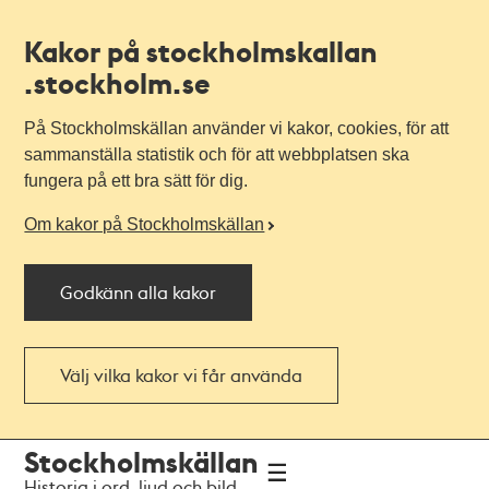
Kakor på stockholmskallan
.stockholm.se
På Stockholmskällan använder vi kakor, cookies, för att
sammanställa statistik och för att webbplatsen ska
fungera på ett bra sätt för dig.
Om kakor på Stockholmskällan
Godkänn alla kakor
Välj vilka kakor vi får använda
Till
Till
Stockholmskällan
navigationen
huvudinnehållet
Historia i ord, ljud och bild