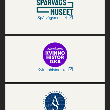
Spårvägsmuseet
Kvinnohistoriska