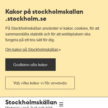
Kakor på stockholmskallan
.stockholm.se
På Stockholmskällan använder vi kakor, cookies, för att
sammanställa statistik och för att webbplatsen ska
fungera på ett bra sätt för dig.
Om kakor på Stockholmskällan
Godkänn alla kakor
Välj vilka kakor vi får använda
Till
Till
Stockholmskällan
navigationen
huvudinnehållet
Historia i ord, ljud och bild