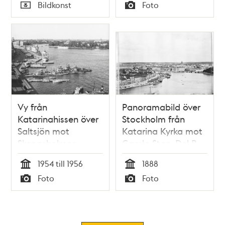
Tid
Tid
Bildkonst
Foto
Typ
Typ
Vy från
Panoramabild över
Katarinahissen över
Stockholm från
Saltsjön mot
Katarina Kyrka mot
Skeppsholmen.
Gamla Stan. Del B,
Längst t.v.
Skeppsbron
1954 till 1956
1888
Skeppsbron
Tid
Tid
Foto
Foto
Typ
Typ