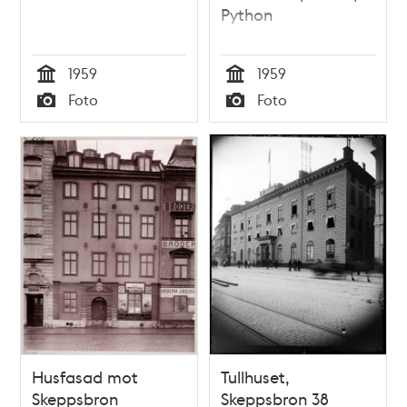
Python
1959
1959
Tid
Tid
Foto
Foto
Typ
Typ
Husfasad mot
Tullhuset,
Skeppsbron
Skeppsbron 38