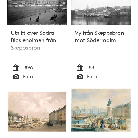
Utsikt över Södra
Vy från Skeppsbron
Blasieholmen från
mot Södermalm
Skeppsbron
1896
1881
Tid
Tid
Foto
Foto
Typ
Typ