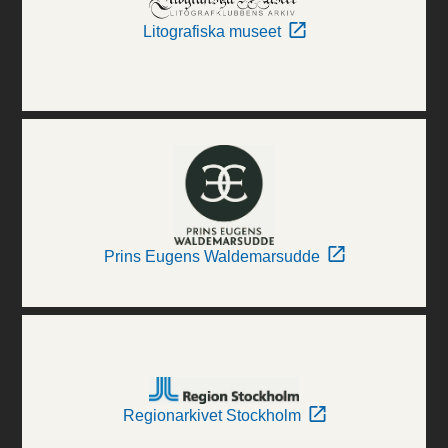
Litografiska museet
Prins Eugens Waldemarsudde
Regionarkivet Stockholm