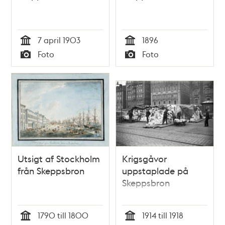
7 april 1903
1896
Tid
Tid
Foto
Foto
Typ
Typ
Utsigt af Stockholm
Krigsgåvor
från Skeppsbron
uppstaplade på
Skeppsbron
1790 till 1800
1914 till 1918