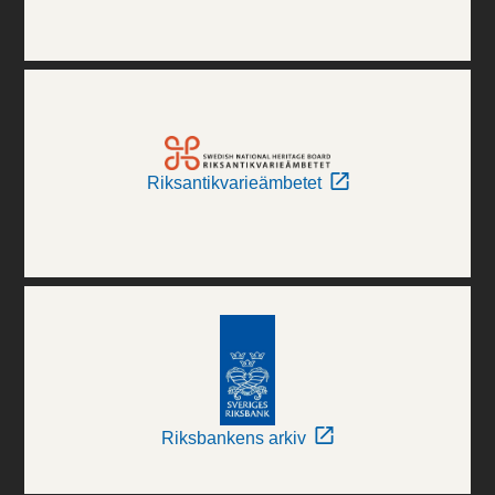
Riksantikvarieämbetet
Riksbankens arkiv