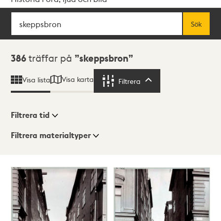
Sök
Fritextsök
Sök
Sökresultat
386
träffar på
skeppsbron
Visa karta
Visa lista
Filtrera
Filtrera
Filtrera tid
Filtrera materialtyper
Visningsläge
Totalt
386
träffar
Lista
Karta