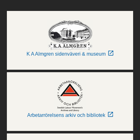
K A Almgren sidenväveri & museum
Arbetarrörelsens arkiv och bibliotek