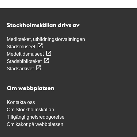
Kontakt
Stockholmskällan
Stockholmskällan drivs av
Medioteket, utbildningsförvaltningen
Stadsmuseet
Medeltidsmuseet
Stadsbiblioteket
Stadsarkivet
Om webbplatsen
Kontakta oss
Om Stockholmskällan
Tillgänglighetsredogörelse
Om kakor på webbplatsen