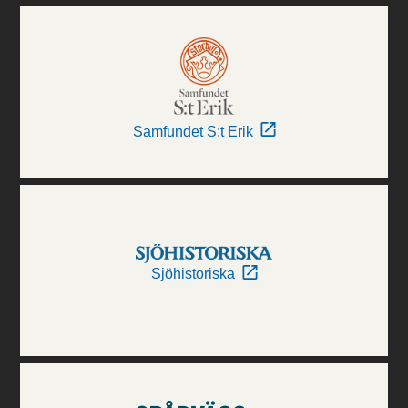
Samfundet S:t Erik
Sjöhistoriska