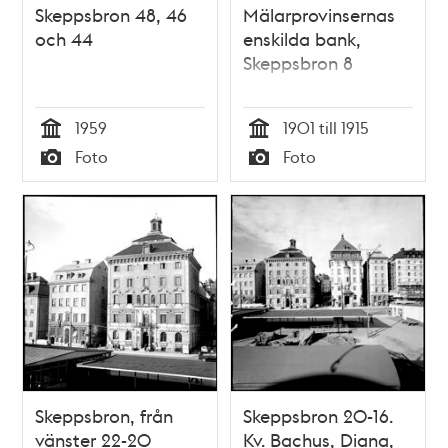
Skeppsbron 48, 46
Mälarprovinsernas
och 44
enskilda bank,
Skeppsbron 8
1959
1901 till 1915
Tid
Tid
Foto
Foto
Typ
Typ
Skeppsbron, från
Skeppsbron 20-16.
vänster 22-20
Kv. Bachus, Diana,