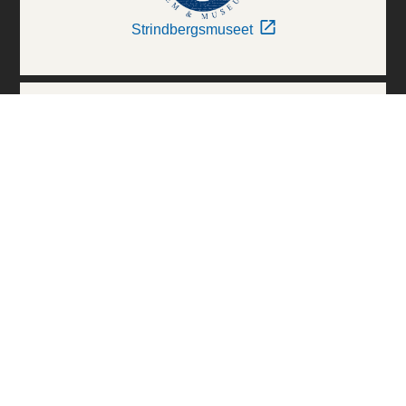
Strindbergsmuseet
Thielska Galleriet
Världskulturmuseerna