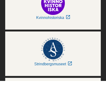
Kvinnohistoriska
Strindbergsmuseet