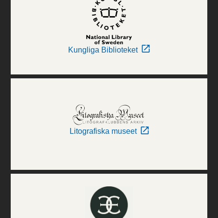
Kungliga Biblioteket
Litografiska museet