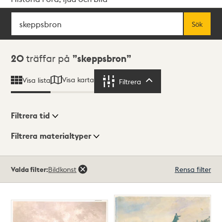
Sök
Fritextsök
Sök
Sökresultat
20
träffar på
skeppsbron
Visa karta
Visa lista
Filtrera
Filtrera
Filtrera tid
Filtrera materialtyper
Visningsläge
Totalt
Valda filter:
Bildkonst
Rensa filter
20
träffar
Lista
Karta