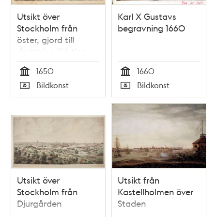
Utsikt över
Karl X Gustavs
Stockholm från
begravning 1660
öster, gjord till
drottning Kristinas
kröning 1650
1650
1660
Tid
Tid
Bildkonst
Bildkonst
Typ
Typ
Utsikt över
Utsikt från
Stockholm från
Kastellholmen över
Djurgården
Staden