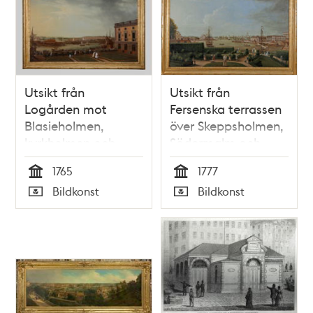
Utsikt från
Utsikt från
Logården mot
Fersenska terrassen
Blasieholmen,
över Skeppsholmen,
kyrkholmen och
Södermalm och
Skeppsholmen
Staden
1765
1777
Tid
Tid
Bildkonst
Bildkonst
Typ
Typ