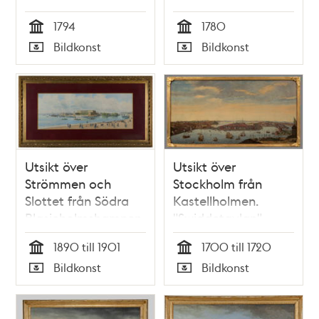
1794
1780
Tid
Tid
Bildkonst
Bildkonst
Typ
Typ
Utsikt över
Utsikt över
Strömmen och
Stockholm från
Slottet från Södra
Kastellholmen.
Blasieholmshamnen
"Swiddetavlan"
(efter Willem
1890 till 1901
1700 till 1720
Swiddes kopparstick
Tid
Tid
Bildkonst
Bildkonst
i Suecia antiqua)
Typ
Typ