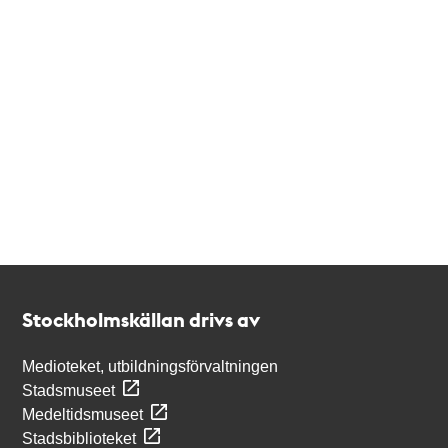
Kontakt
Stockholmskällan
Stockholmskällan drivs av
Medioteket, utbildningsförvaltningen
Stadsmuseet
Medeltidsmuseet
Stadsbiblioteket