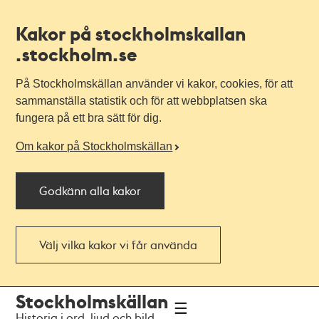
Kakor på stockholmskallan
.stockholm.se
På Stockholmskällan använder vi kakor, cookies, för att
sammanställa statistik och för att webbplatsen ska
fungera på ett bra sätt för dig.
Om kakor på Stockholmskällan
Godkänn alla kakor
Välj vilka kakor vi får använda
Till
Till
Stockholmskällan
navigationen
huvudinnehållet
Historia i ord, ljud och bild