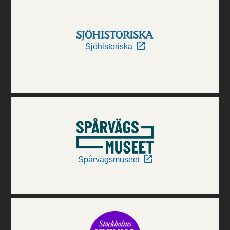
Sjöhistoriska
Spårvägsmuseet