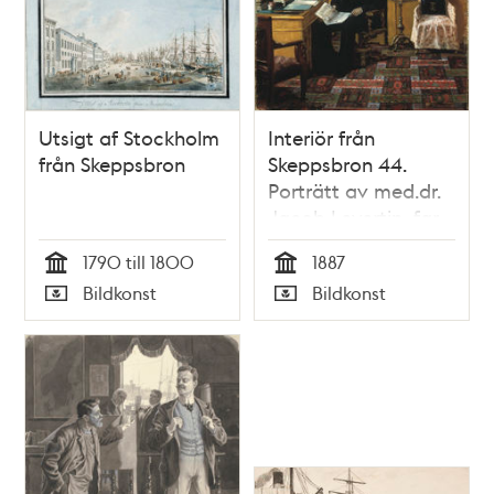
Utsigt af Stockholm
Interiör från
från Skeppsbron
Skeppsbron 44.
Porträtt av med.dr.
Jacob Levertin, far
till Ellen Levertin och
1790 till 1800
1887
ägare till huset
Tid
Tid
Bildkonst
Bildkonst
Skeppsbron 44
Typ
Typ