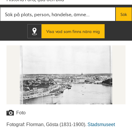
Fritextsök
Sök
Visa vad som finns nära mig
Foto
Fotograf: Florman, Gösta (1831-1900).
Stadsmuseet