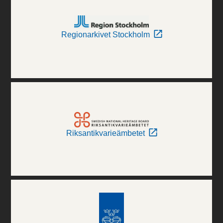
Regionarkivet Stockholm
Riksantikvarieämbetet