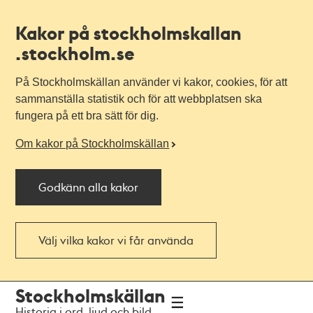
Kakor på stockholmskallan
.stockholm.se
På Stockholmskällan använder vi kakor, cookies, för att
sammanställa statistik och för att webbplatsen ska
fungera på ett bra sätt för dig.
Om kakor på Stockholmskällan
Godkänn alla kakor
Välj vilka kakor vi får använda
Till
Till
Stockholmskällan
navigationen
huvudinnehållet
Historia i ord, ljud och bild