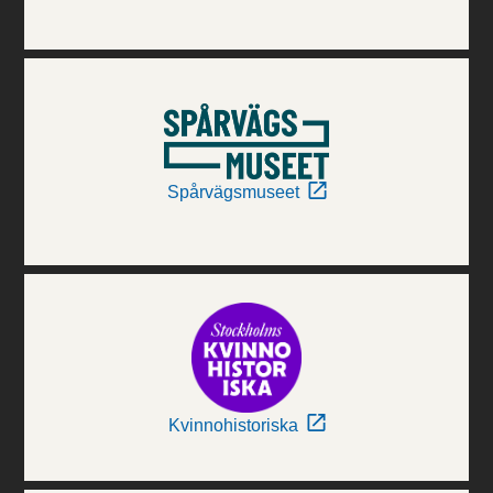
Spårvägsmuseet
Kvinnohistoriska