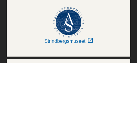
Strindbergsmuseet
Thielska Galleriet