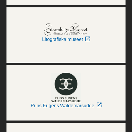
Litografiska museet
Prins Eugens Waldemarsudde