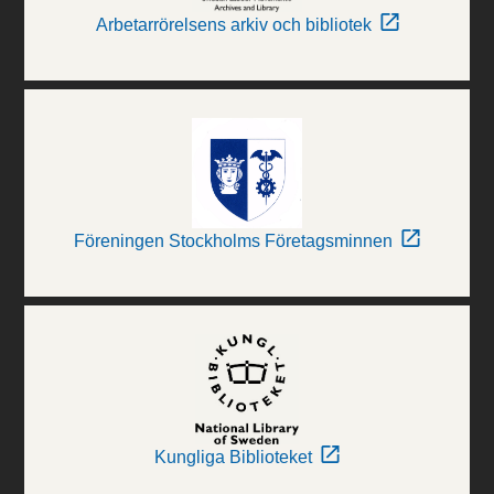
Arbetarrörelsens arkiv och bibliotek
Föreningen Stockholms Företagsminnen
Kungliga Biblioteket