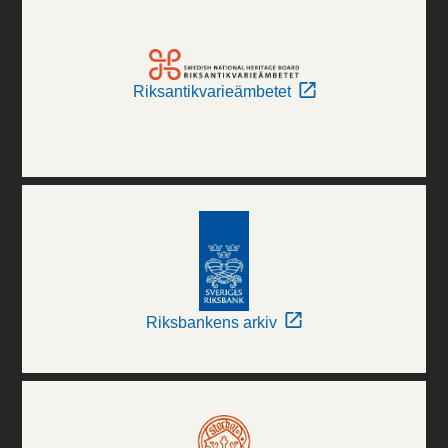
Riksantikvarieämbetet
Riksbankens arkiv