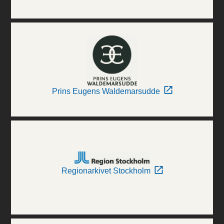
Prins Eugens Waldemarsudde
Regionarkivet Stockholm