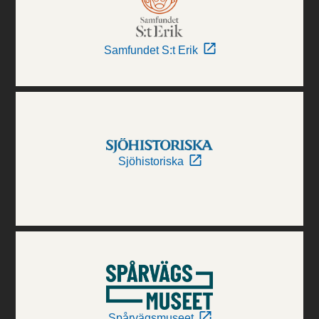
Samfundet S:t Erik
Sjöhistoriska
Spårvägsmuseet