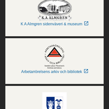
K A Almgren sidenväveri & museum
Arbetarrörelsens arkiv och bibliotek