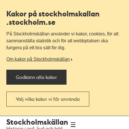
Kakor på stockholmskallan
.stockholm.se
På Stockholmskällan använder vi kakor, cookies, för att
sammanställa statistik och för att webbplatsen ska
fungera på ett bra sätt för dig.
Om kakor på Stockholmskällan
Godkänn alla kakor
Välj vilka kakor vi får använda
Till
Till
Stockholmskällan
navigationen
huvudinnehållet
Historia i ord, ljud och bild