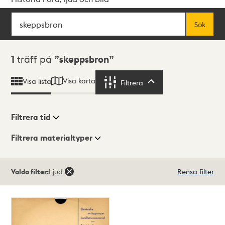
Sök
Fritextsök
Sök
Sökresultat
1
träff på
skeppsbron
Visa karta
Visa lista
Filtrera
Filtrera
Filtrera tid
Filtrera materialtyper
Visningsläge
Totalt
Valda filter:
Ljud
Rensa filter
1
träffar
Lista
Karta