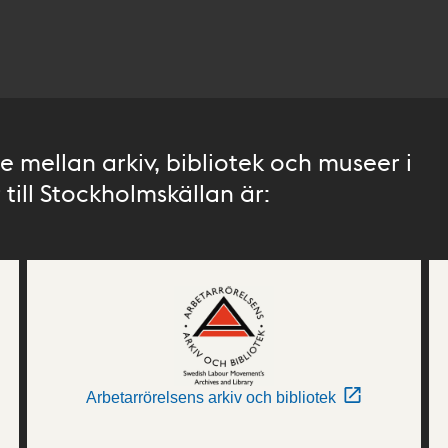
 mellan arkiv, bibliotek och museer i
till Stockholmskällan är:
Arbetarrörelsens arkiv och bibliotek