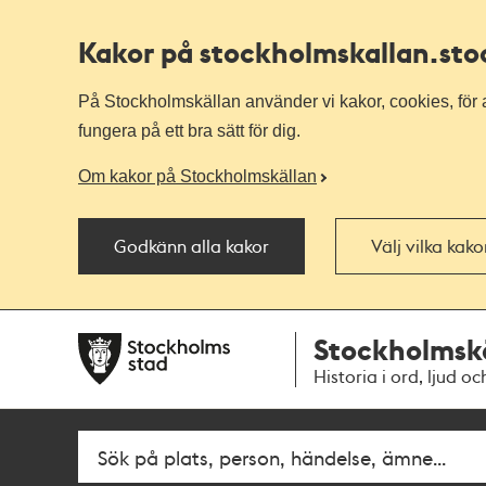
Kakor på stockholmskallan
.st
På Stockholmskällan använder vi kakor, cookies, för a
fungera på ett bra sätt för dig.
Om kakor på Stockholmskällan
Godkänn alla kakor
Välj vilka kak
Till
Till
Stockholmsk
navigationen
huvudinnehållet
Historia i ord, ljud oc
Fritextsök