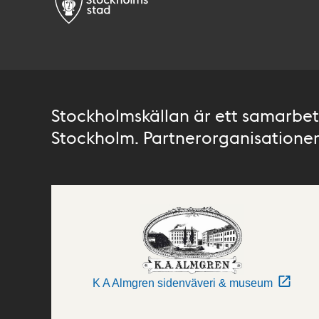
Stockholmskällan är ett samarbete
Stockholm. Partnerorganisationer 
K A Almgren sidenväveri & museum