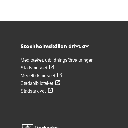
Kontakt
Stockholmskällan
Stockholmskällan drivs av
Medioteket, utbildningsförvaltningen
Stadsmuseet
Medeltidsmuseet
Stadsbiblioteket
Stadsarkivet