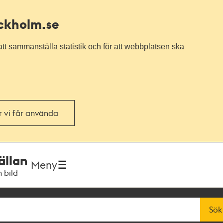
ockholm.se
tt sammanställa statistik och för att webbplatsen ska
or vi får använda
ällan
Meny
h bild
Sök