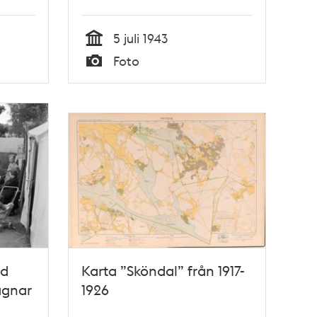
familjen Taikons tält vid
romernas läger vid Lilla
5 juli 1943
Sköndal i Gubbängen.
Tid
Foto
Typ
ed
Karta ”Sköndal” från 1917-
agnar
1926