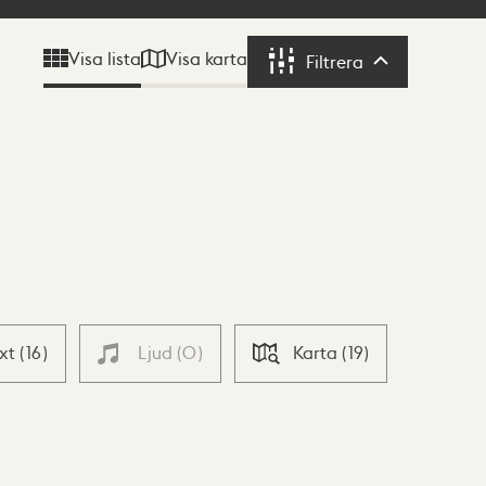
Visa karta
Visa lista
Filtrera
Filtrera
ext
(
16
)
Ljud
(
0
)
Karta
(
19
)