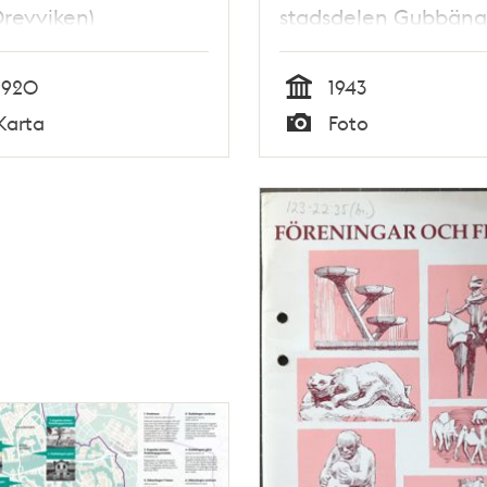
revviken)
stadsdelen Gubbän
1920
1943
Tid
Karta
Foto
Typ