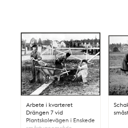
Arbete i kvarteret
Schak
Drängen 7 vid
smås
Plantskolevägen i Enskede
småstugeområde