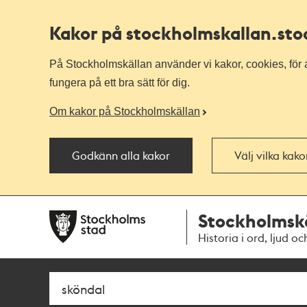
Kakor på stockholmskallan
.st
På Stockholmskällan använder vi kakor, cookies, för a
fungera på ett bra sätt för dig.
Om kakor på Stockholmskällan
Godkänn alla kakor
Välj vilka kak
Till
Till
Stockholmsk
navigationen
huvudinnehållet
Historia i ord, ljud oc
Sök
Fritextsök