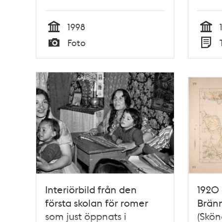
1998
Tid
Tid
Foto
Typ
Typ
Interiörbild från den
1920 
första skolan för romer
Bränn
som just öppnats i
(Skön