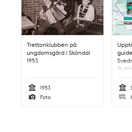
Trettonklubben på
Uppt
ungdomsgård i Sköndal
guide
1953
Svedm
Gubb
Höka
1953
Tid
Tid
Foto
Typ
Typ