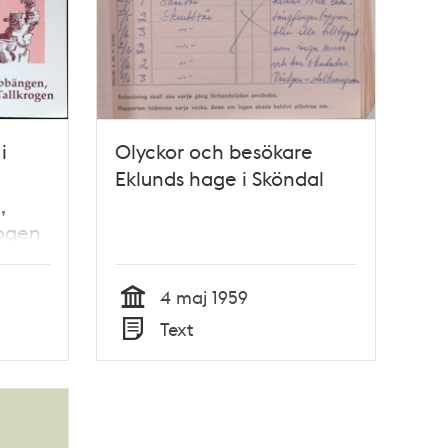
i
Olyckor och besökare
Eklunds hage i Sköndal
,
rogen
4 maj 1959
Tid
Text
Typ