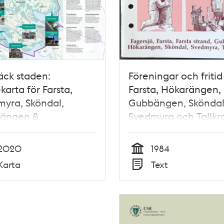
äck staden:
Föreningar och fritid 
karta för Farsta,
Farsta, Hökarängen,
yra, Sköndal,
Gubbängen, Sköndal
ängen &
Svedmyra och Tallk
rängen
2020
1984
Tid
Karta
Text
Typ