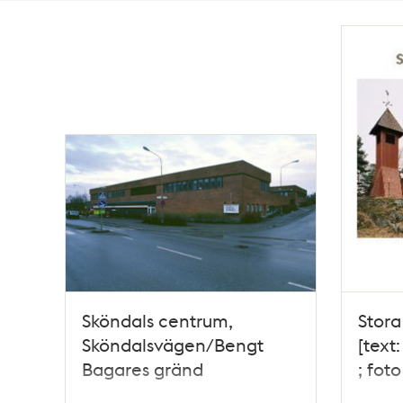
Totalt
60
träffar
Sköndals centrum,
Stora
Sköndalsvägen/Bengt
[text
Bagares gränd
; fot