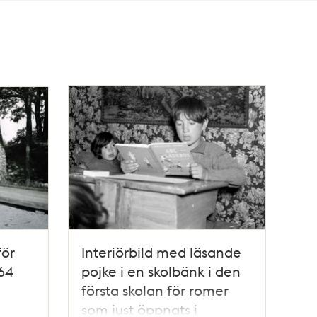
för
Interiörbild med läsande
64
pojke i en skolbänk i den
första skolan för romer
som just öppnats i