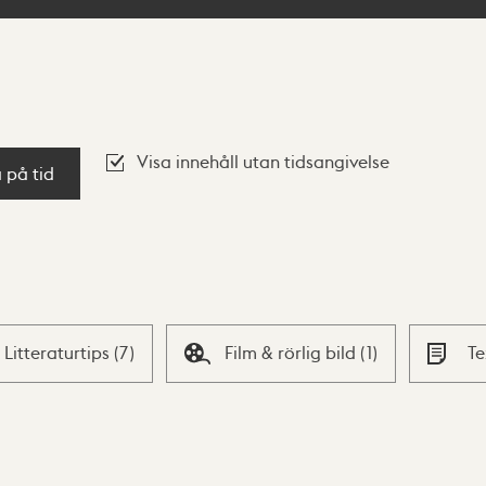
Visa innehåll utan tidsangivelse
a på tid
Litteraturtips
(
7
)
Film & rörlig bild
(
1
)
T