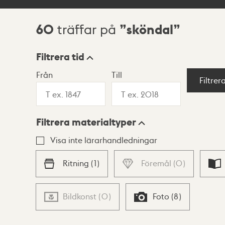
60
sköndal
träffar på
Sökresultat
Filtrera tid
Från
Till
Visningsläge
Filtrer
Filtrera materialtyper
Lista
Karta
Visa inte lärarhandledningar
Ritning
(
1
)
Föremål
(
0
)
Bildkonst
(
0
)
Foto
(
8
)