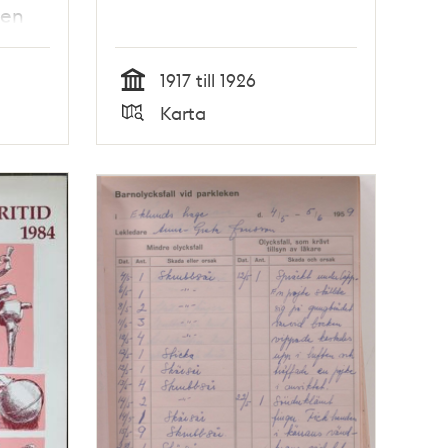
gen
1917 till 1926
Tid
Karta
Typ