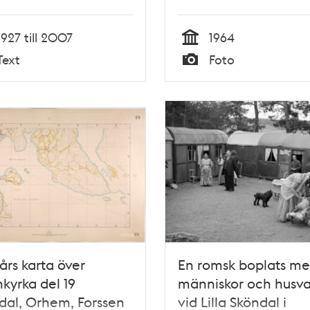
1927 till 2007
1964
Tid
Text
Foto
Typ
års karta över
En romsk boplats m
kyrka del 19
människor och husv
dal, Orhem, Forssen
vid Lilla Sköndal i