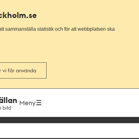
ockholm.se
tt sammanställa statistik och för att webbplatsen ska
or vi får använda
ällan
Meny
h bild