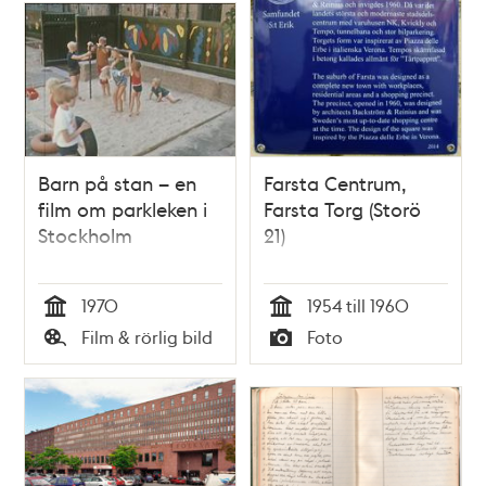
och
teman
Barn på stan – en
Farsta Centrum,
film om parkleken i
Farsta Torg (Storö
Stockholm
21)
1970
1954 till 1960
Tid
Tid
Film & rörlig bild
Foto
Typ
Typ