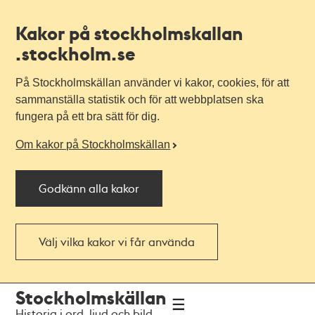
Kakor på stockholmskallan
.stockholm.se
På Stockholmskällan använder vi kakor, cookies, för att
sammanställa statistik och för att webbplatsen ska
fungera på ett bra sätt för dig.
Om kakor på Stockholmskällan
Godkänn alla kakor
Välj vilka kakor vi får använda
Till
Till
Stockholmskällan
navigationen
huvudinnehållet
Historia i ord, ljud och bild