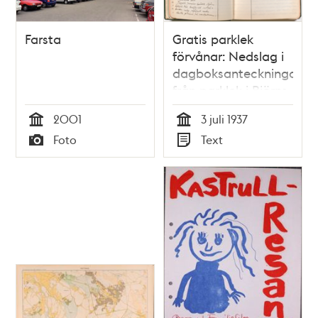
Farsta
Gratis parklek
förvånar: Nedslag i
dagboksanteckningar
från parklek i Björns
trädgård sommaren
2001
3 juli 1937
1937
Tid
Tid
Foto
Text
Typ
Typ