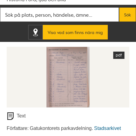
Fritextsök
Sök
Visa vad som finns nära mig
Text
Författare: Gatukontorets parkavdelning.
Stadsarkivet