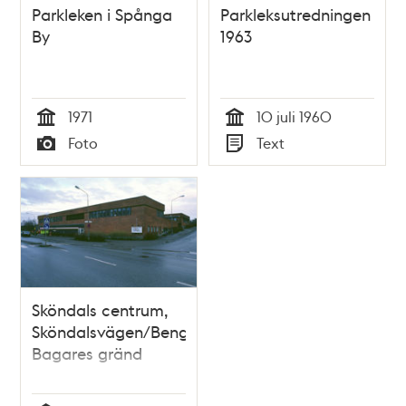
Parkleken i Spånga
Parkleksutredningen
By
1963
1971
10 juli 1960
Tid
Tid
Foto
Text
Typ
Typ
Sköndals centrum,
Sköndalsvägen/Bengt
Bagares gränd