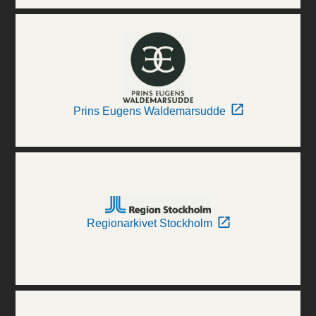
Prins Eugens Waldemarsudde
Regionarkivet Stockholm