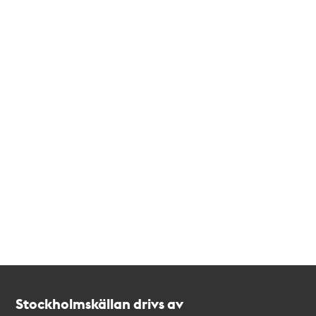
Kontakt
Stockholmskällan
Stockholmskällan drivs av