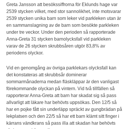
Greta Jansson att besökssiffrorna för Eklunds hage var
2539 stycken vilket, med stor sannolikhet, inte motsvarar
2539 stycken unika barn som leker vid parkleken utan är
en sammanslagning av de barn som besökte parkleken
under tre veckor. Under den perioden så rapporterade
Anna-Greta 31 stycken barnolycksfall vid parkleken
varav de 26 stycken skrubbsåren utgör 83,8% av
periodens olyckor.
Vid en genomgång av övriga parklekars olycksfall kan
det konstateras att skrubbsår dominerar
sommarmånaderna medan fläskläppar är den vanligast
förekommande olyckan på vintern. Vid två tillfällen så
rapporterar Anna-Greta att barn har skadat sig så pass
allvarligt att läkare har behövts uppsökas. Den 12/5 så
har en pojke fått sin underläpp spräckt av gungbrädan på
lekplatsen och den 22/5 så har ett barn klämt sitt finger i
kärrans vändkrans så pass illa att skadan har behövts