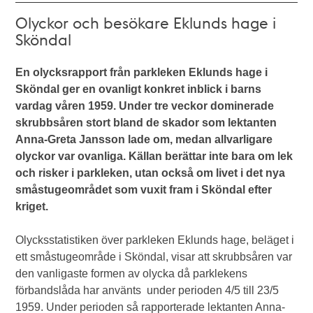
Olyckor och besökare Eklunds hage i
Sköndal
En olycksrapport från parkleken Eklunds hage i
Sköndal ger en ovanligt konkret inblick i barns
vardag våren 1959. Under tre veckor dominerade
skrubbsåren stort bland de skador som lektanten
Anna-Greta Jansson lade om, medan allvarligare
olyckor var ovanliga. Källan berättar inte bara om lek
och risker i parkleken, utan också om livet i det nya
småstugeområdet som vuxit fram i Sköndal efter
kriget.
Olycksstatistiken över parkleken Eklunds hage, beläget i
ett småstugeområde i Sköndal, visar att skrubbsåren var
den vanligaste formen av olycka då parklekens
förbandslåda har använts under perioden 4/5 till 23/5
1959. Under perioden så rapporterade lektanten Anna-