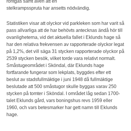
röntgas samt även att en
stelkrampsspruta har ansetts nödvändig.
Statistiken visar att olyckor vid parkleken som har varit så
pass allvarliga att de har behövts antecknas ändå hör till
ovanligheterna, vid det aktuella fallet i Eklunds hage så
har den relativa frekvensen av rapporterade olyckor legat
på 1,2%, det vill säga 31 stycken rapporterade olyckor på
2539 stycken besök, vilket torde vara relativt normalt.
Småstugeområdet i Sköndal, där Eklunds hage
fortfarande fungerar som lekplats, byggdes efter ett
beslut av stadsfullmäktige i juni 1948 då fullmäktige
beslutade att 500 småstugor skulle byggas varav 250
stycken på tomter i Sköndal. I området låg sedan 1700-
talet Eklunds gård, vars boningshus revs 1959 eller
1960, och vars betesmarker har gett namn till Eklunds
hage.