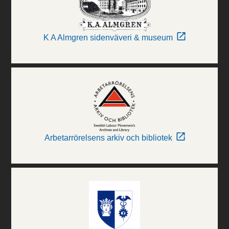
K A Almgren sidenväveri & museum
Arbetarrörelsens arkiv och bibliotek