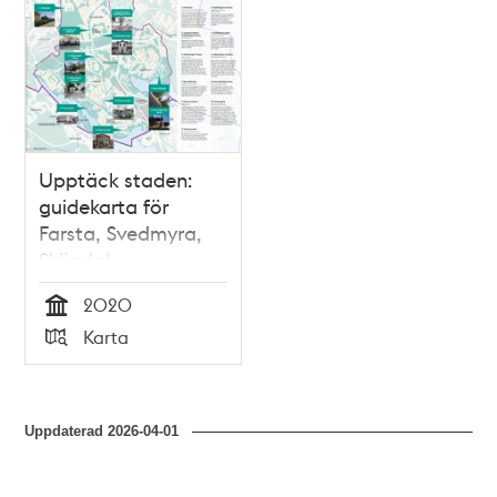
Upptäck staden:
guidekarta för
Farsta, Svedmyra,
Sköndal,
Gubbängen &
2020
Hökarängen
Tid
Karta
Typ
Uppdaterad
2026-04-01