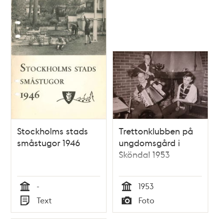
Stockholms stads
Trettonklubben på
småstugor 1946
ungdomsgård i
Sköndal 1953
-
1953
Tid
Tid
Text
Foto
Typ
Typ