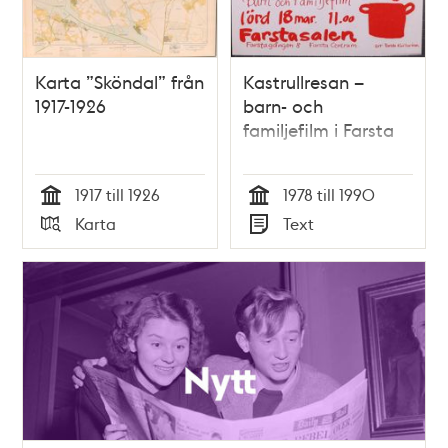
Karta ”Sköndal” från
Kastrullresan –
1917-1926
barn- och
familjefilm i Farsta
1917 till 1926
1978 till 1990
Tid
Tid
Karta
Text
Typ
Typ