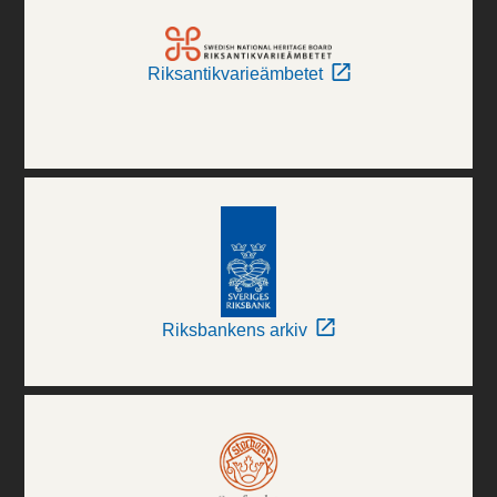
Riksantikvarieämbetet
Riksbankens arkiv