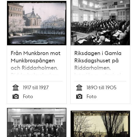
Från Munkbron mot
Riksdagen i Gamla
Munkbrospången
Riksdagshuset på
och Riddarholmen.
Riddarholmen.
Riddarholmskyrkan
Interiör av plenisal
mitt i bild
med ledamöter.
1917 till 1927
1890 till 1905
Tid
Tid
Foto
Foto
Typ
Typ