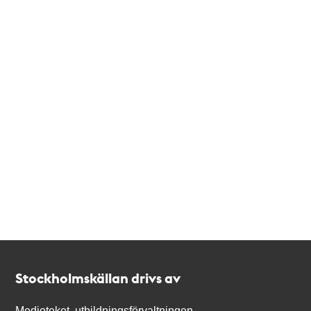
Kontakt
Stockholmskällan
Stockholmskällan drivs av
Medioteket, utbildningsförvaltningen