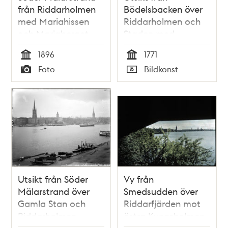
från Riddarholmen
Bödelsbacken över
med Mariahissen
Riddarholmen och
och Mariaberget
Staden med
Storkyrkan och
1896
1771
Tyska kyrkan
Tid
Tid
Foto
Bildkonst
Typ
Typ
Utsikt från Söder
Vy från
Mälarstrand över
Smedsudden över
Gamla Stan och
Riddarfjärden mot
Riddarholmen
östra Kungsholmen
och Riddarholmen. I