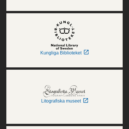
Kungliga Biblioteket
Litografiska museet