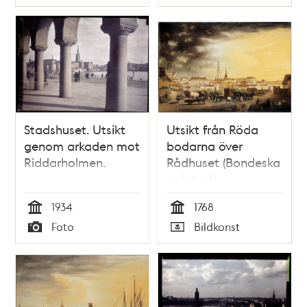
Typ
Typ
Stadshuset. Utsikt
Utsikt från Röda
genom arkaden mot
bodarna över
Riddarholmen.
Rådhuset (Bondeska
palatset),
Riddarhuset och
1934
1768
Riddarholmen
Tid
Tid
Foto
Bildkonst
Typ
Typ