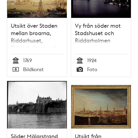
Utsikt över Staden
Vy från söder mot
mellan broarna,
Stadshuset och
Riddarhuset,
Riddarholmen
Riddarholmen och
Södermalm
1769
1924
Tid
Tid
Bildkonst
Foto
Typ
Typ
Söder Mälarstrand
Utsikt från