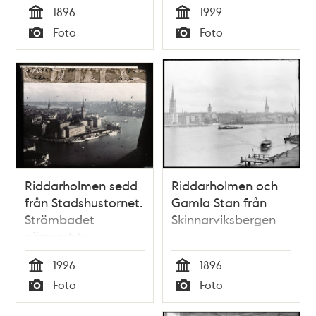
1896
1929
fondens mitt
Tid
Tid
Foto
Foto
Stadshuset
Typ
Typ
Riddarholmen sedd
Riddarholmen och
från Stadshustornet.
Gamla Stan från
Strömbadet
Skinnarviksbergen
närmast t.v.
1926
1896
Tid
Tid
Foto
Foto
Typ
Typ