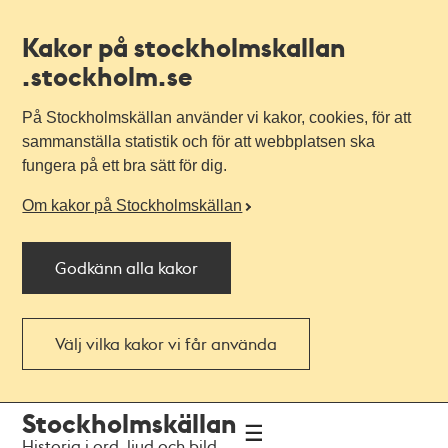
Kakor på stockholmskallan
.stockholm.se
På Stockholmskällan använder vi kakor, cookies, för att
sammanställa statistik och för att webbplatsen ska
fungera på ett bra sätt för dig.
Om kakor på Stockholmskällan
Godkänn alla kakor
Välj vilka kakor vi får använda
Till
Till
Stockholmskällan
navigationen
huvudinnehållet
Historia i ord, ljud och bild