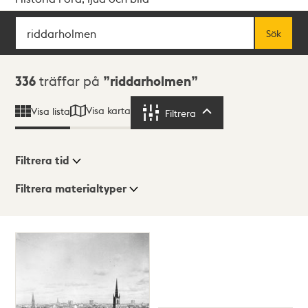
Sök
Fritextsök
Sök
Sökresultat
336
träffar på
riddarholmen
Visa karta
Visa lista
Filtrera
Filtrera
Filtrera tid
Filtrera materialtyper
Visningsläge
Totalt
336
träffar
Lista
Karta