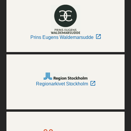
Prins Eugens Waldemarsudde
Regionarkivet Stockholm