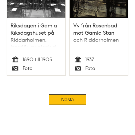
Riksdagen i Gamla
Vy från Rosenbad
Riksdagshuset på
mot Gamla Stan
Riddarholmen.
och Riddarholmen
Interiör av plenisal
med ledamöter.
1890 till 1905
1937
Tid
Tid
Foto
Foto
Typ
Typ
Nästa