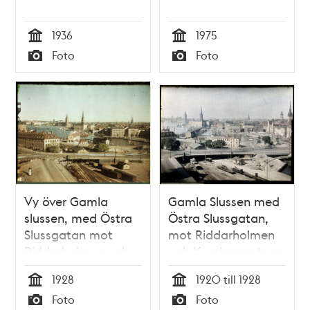
1936
1975
Tid
Tid
Foto
Foto
Typ
Typ
Vy över Gamla
Gamla Slussen med
slussen, med Östra
Östra Slussgatan,
Slussgatan mot
mot Riddarholmen
Riddarholmen och
och Kornhamnstorg
Kornhamnstorg
före 1928. I mitten
1928
1920 till 1928
1928. Restaurant
det s.k.
Tid
Tid
Foto
Foto
Pelikan till vänster
""Strykjärnet""