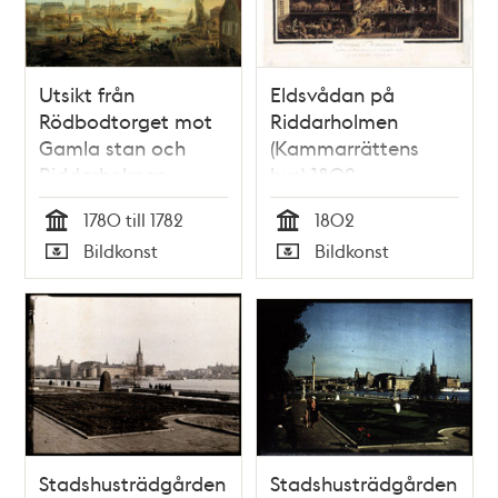
Utsikt från
Eldsvådan på
Rödbodtorget mot
Riddarholmen
Gamla stan och
(Kammarrättens
Riddarholmen
hus) 1802
1780 till 1782
1802
Tid
Tid
Bildkonst
Bildkonst
Typ
Typ
Stadshusträdgården
Stadshusträdgården