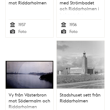
mot Riddarholmen
med Strömbadet
och Riddarholmen i
bakgrunden
1937
1936
Tid
Tid
Foto
Foto
Typ
Typ
Vy från Västerbron
Stadshuset sett från
mot Södermalm och
Riddarholmen
Riddarholmen