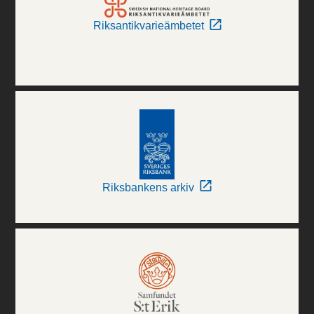
Riksantikvarieämbetet
Riksbankens arkiv