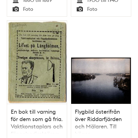
Tid
Tid
Foto
Foto
Typ
Typ
En bok till varning
Flygbild österifrån
för dem som gå fria.
över Riddarfjärden
Vaktkonstaplars och
och Mälaren. Till
fängelsedirektörers
höger