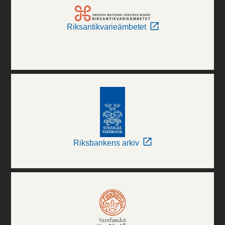
Riksantikvarieämbetet
Riksbankens arkiv