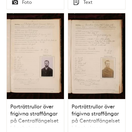
Tid
Tid
Foto
Text
Typ
Typ
Porträttrullor över
Porträttrullor över
frigivna straffångar
frigivna straffångar
på Centralfängelset
på Centralfängelset
Långholmen
Långholmen