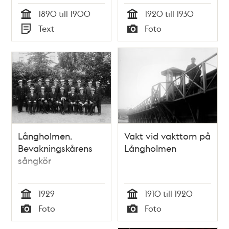
berättelser om llfvet
Sjöpaviljongen vid
1890 till 1900
1920 till 1930
på Långholmen,
Smedsudden och till
Tid
Tid
Text
Foto
märkvärdiga
vänster Karlshäll på
Typ
Typ
bofvars karaktärer,
Långholmen
rymningsförsök
m.m. Till slut:
Sveriges
skarprättare, hr
Dalman, med
bödelsyxan och
hans porträtt...
Långholmen.
Vakt vid vakttorn på
Bevakningskårens
Långholmen
sångkör
1929
1910 till 1920
Tid
Tid
Foto
Foto
Typ
Typ