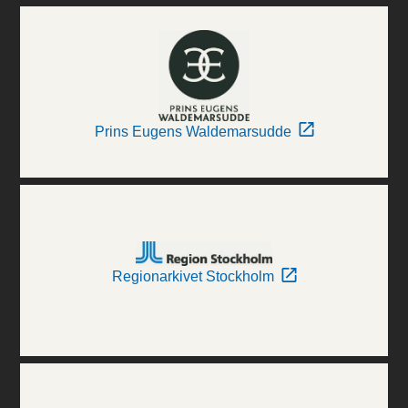
Prins Eugens Waldemarsudde
Regionarkivet Stockholm