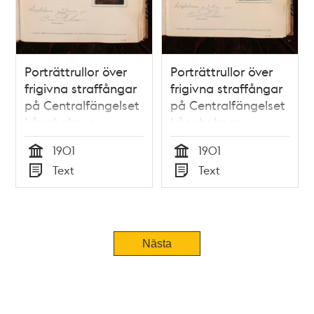
Porträttrullor över
Porträttrullor över
frigivna straffångar
frigivna straffångar
på Centralfängelset
på Centralfängelset
Långholmen
Långholmen
1901
1901
Tid
Tid
Text
Text
Typ
Typ
Nästa