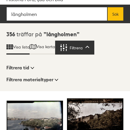
Sök
Fritextsök
Sök
Sökresultat
356
träffar på
långholmen
Visa karta
Visa lista
Filtrera
Filtrera
Filtrera tid
Filtrera materialtyper
Visningsläge
Totalt
356
träffar
Lista
Karta