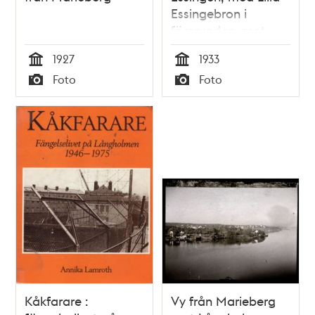
Essingebron i
förgrunden, mot
Södermalm och
1927
1933
Långholmen
Tid
Tid
Foto
Foto
Typ
Typ
Kåkfarare :
Vy från Marieberg