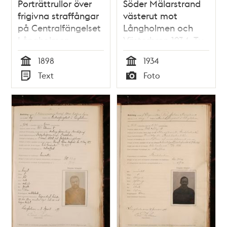
Porträttrullor över
Söder Mälarstrand
frigivna straffångar
västerut mot
på Centralfängelset
Långholmen och
Långholmen
Västerbron 1934. T.v.
Münchenbryggeriet
1898
1934
och bebyggelsen
Tid
Tid
Text
Foto
vid Pålsundsparken
Typ
Typ