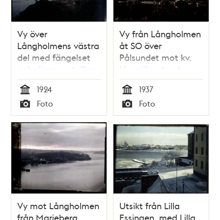
Vy över
Vy från Långholmen
Långholmens västra
åt SO över
del med fängelset
Pålsundet mot kv.
och disponentvillan
Huggjärnet och
Borren i Högalid
1924
1937
Tid
Tid
Foto
Foto
Typ
Typ
Vy mot Långholmen
Utsikt från Lilla
från Marieberg
Essingen, med Lilla