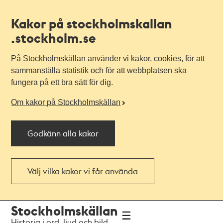
Kakor på stockholmskallan
.stockholm.se
På Stockholmskällan använder vi kakor, cookies, för att
sammanställa statistik och för att webbplatsen ska
fungera på ett bra sätt för dig.
Om kakor på Stockholmskällan
Godkänn alla kakor
Välj vilka kakor vi får använda
Till
Till
Stockholmskällan
navigationen
huvudinnehållet
Historia i ord, ljud och bild