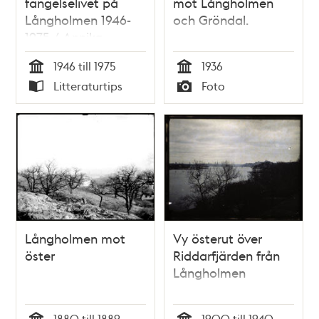
fängelselivet på
mot Långholmen
Långholmen 1946-
och Gröndal.
1975 / Annika
Lamroth
1946 till 1975
1936
Tid
Tid
Litteraturtips
Foto
Typ
Typ
Långholmen mot
Vy österut över
öster
Riddarfjärden från
Långholmen
1880 till 1889
1900 till 1940