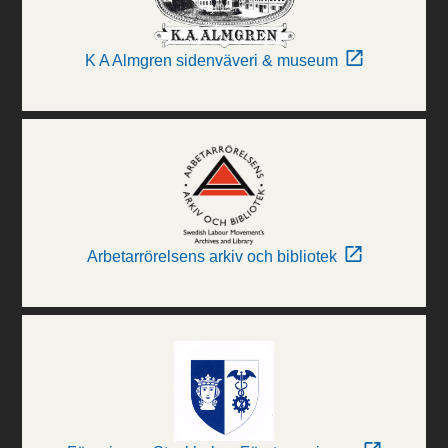
K A Almgren sidenväveri & museum
Arbetarrörelsens arkiv och bibliotek