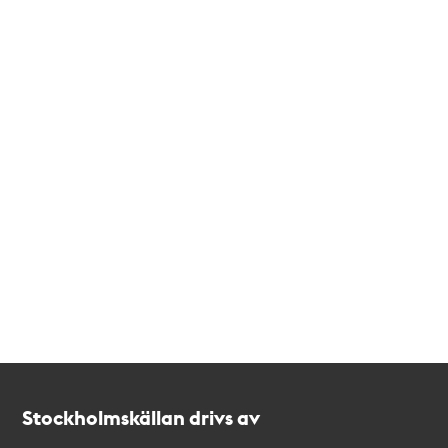
Kontakt
Stockholmskällan
Stockholmskällan drivs av