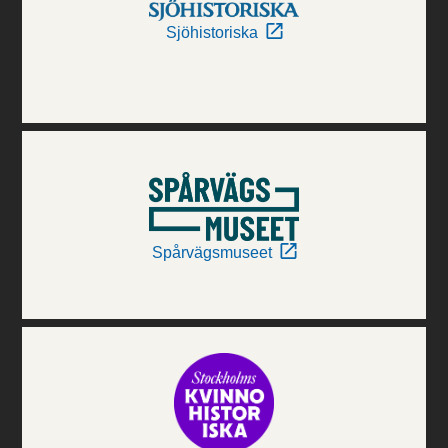
Sjöhistoriska
Spårvägsmuseet