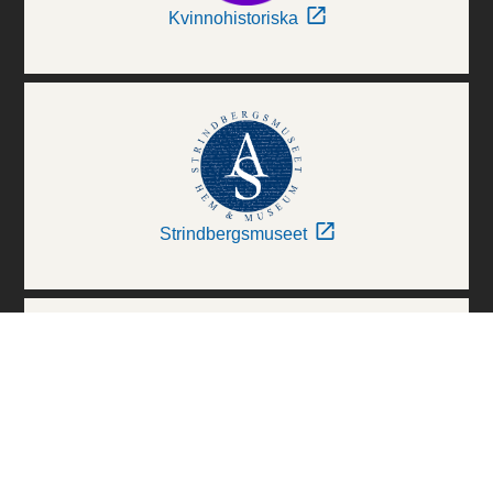
Kvinnohistoriska
Strindbergsmuseet
Thielska Galleriet