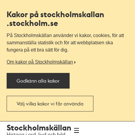
Kakor på stockholmskallan
.stockholm.se
På Stockholmskällan använder vi kakor, cookies, för att
sammanställa statistik och för att webbplatsen ska
fungera på ett bra sätt för dig.
Om kakor på Stockholmskällan
Godkänn alla kakor
Välj vilka kakor vi får använda
Till
Till
Stockholmskällan
navigationen
huvudinnehållet
Historia i ord, ljud och bild