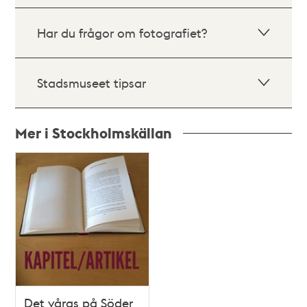
Har du frågor om fotografiet?
Stadsmuseet tipsar
Mer i Stockholmskällan
Relaterade
poster
och
teman
Det våras på Söder