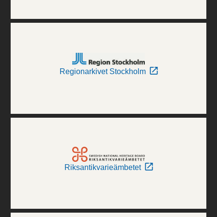
Regionarkivet Stockholm
Riksantikvarieämbetet