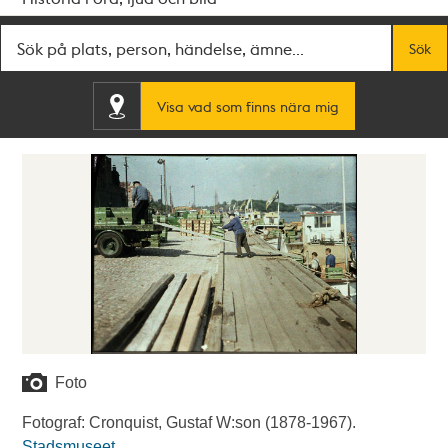
Fritextsök
Sök
Visa vad som finns nära mig
Foto
Fotograf: Cronquist, Gustaf W:son (1878-1967).
Stadsmuseet