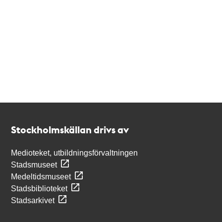
Kontakt
Stockholmskällan
Stockholmskällan drivs av
Medioteket, utbildningsförvaltningen
Stadsmuseet
Medeltidsmuseet
Stadsbiblioteket
Stadsarkivet