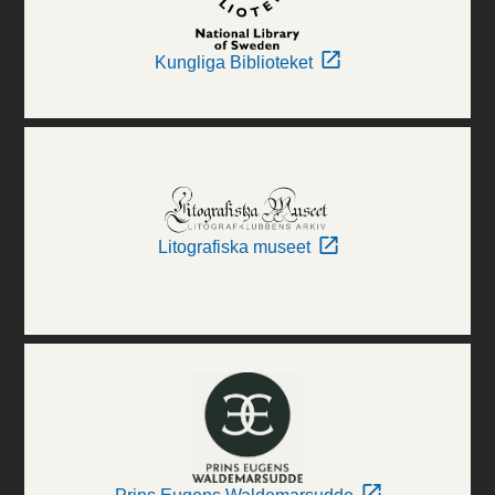
Kungliga Biblioteket
Litografiska museet