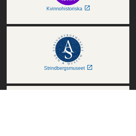
Kvinnohistoriska
Strindbergsmuseet
Thielska Galleriet