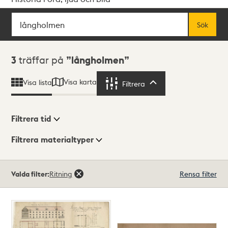
Sök
Fritextsök
Sök
Sökresultat
3
träffar på
långholmen
Visa karta
Visa lista
Filtrera
Filtrera
Filtrera tid
Filtrera materialtyper
Visningsläge
Totalt
Valda filter:
Ritning
Rensa filter
3
träffar
Lista
Karta