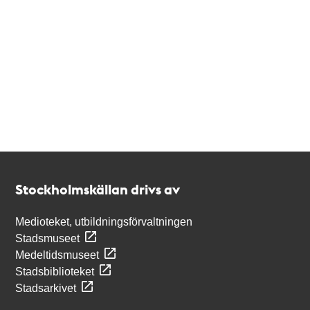
Kontakt
Stockholmskällan
Stockholmskällan drivs av
Medioteket, utbildningsförvaltningen
Stadsmuseet
Medeltidsmuseet
Stadsbiblioteket
Stadsarkivet