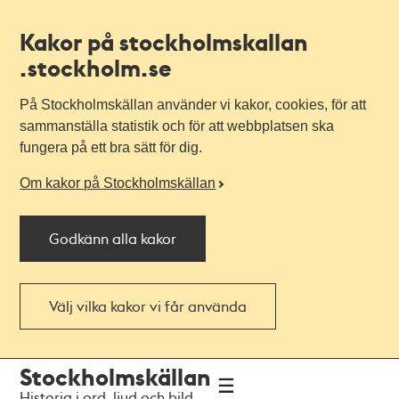
Kakor på stockholmskallan
.stockholm.se
På Stockholmskällan använder vi kakor, cookies, för att
sammanställa statistik och för att webbplatsen ska
fungera på ett bra sätt för dig.
Om kakor på Stockholmskällan
Godkänn alla kakor
Välj vilka kakor vi får använda
Till
Till
Stockholmskällan
navigationen
huvudinnehållet
Historia i ord, ljud och bild