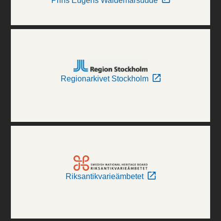
Prins Eugens Waldemarsudde
Regionarkivet Stockholm
Riksantikvarieämbetet