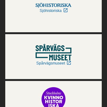
Sjöhistoriska
Spårvägsmuseet