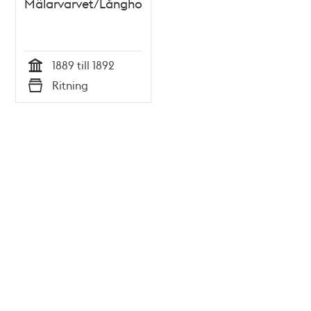
Mälarvarvet/Långholmsvarvet
1889 till 1892
Tid
Ritning
Typ