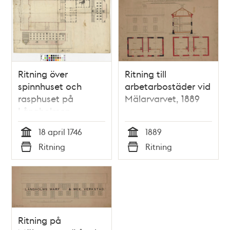
Ritning över
Ritning till
spinnhuset och
arbetarbostäder vid
rasphuset på
Mälarvarvet, 1889
Långholmen
18 april 1746
1889
Tid
Tid
Ritning
Ritning
Typ
Typ
Ritning på