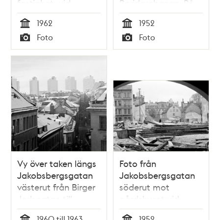
fastighet, vid
Beridarebanan. På
nordöstra hörnet
fastighetens nedre
1962
1952
Malmskillnadsgatan
plan fanns Råbergs
Tid
Tid
Foto
Foto
- Jakobsbergsgatan
spiraltrappor o.
Typ
Typ
Mek. verkstad
Vy över taken längs
Foto från
Jakobsbergsgatan
Jakobsbergsgatan
västerut från Birger
söderut mot
Jarlsgatan till
gårdshuset vid
Malmskillnadsgatan.
Mäster
1960 till 1963
1952