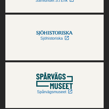
Samfundet S:t Erik
Sjöhistoriska
Spårvägsmuseet