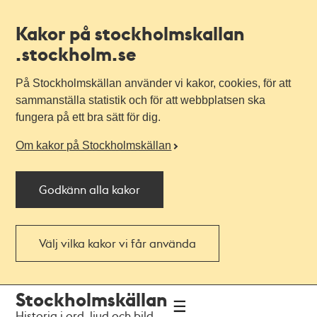
Kakor på stockholmskallan
.stockholm.se
På Stockholmskällan använder vi kakor, cookies, för att
sammanställa statistik och för att webbplatsen ska
fungera på ett bra sätt för dig.
Om kakor på Stockholmskällan
Godkänn alla kakor
Välj vilka kakor vi får använda
Till
Till
Stockholmskällan
navigationen
huvudinnehållet
Historia i ord, ljud och bild