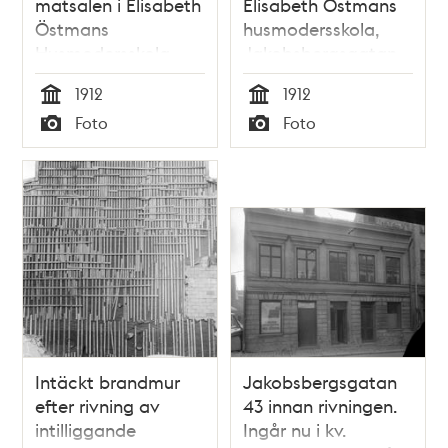
matsalen i Elisabeth
Elisabeth Östmans
Östmans
husmodersskola,
Husmodersskola,
Jakobsbergsgatan
Jakobsbergsgatan
34
1912
1912
34
Tid
Tid
Foto
Foto
Typ
Typ
Intäckt brandmur
Jakobsbergsgatan
efter rivning av
43 innan rivningen.
intilliggande
Ingår nu i kv.