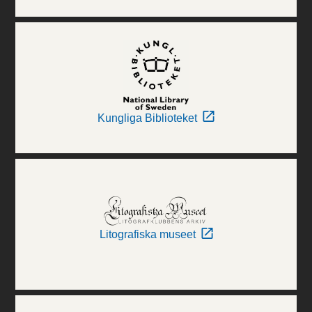
Kungliga Biblioteket
Litografiska museet