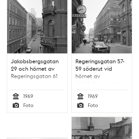
Jakobsbergsgatan
Regeringsgatan 57-
29 och hörnet av
59 söderut vid
Regeringsgatan 61
hörnet av
Jakobsbergsgatan
29. I förgrunden en
1969
1969
ny Ford Mustang.
Tid
Tid
Foto
Foto
Typ
Typ