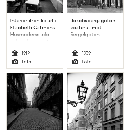
Interiör ifrån köket i
Jakobsbergsgatan
Elisabeth Östmans
västerut mot
Husmodersskola,
Sergelgatan.
Jakobsbergsgatan
34
1912
1939
Tid
Tid
Foto
Foto
Typ
Typ