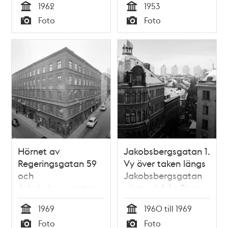
1962
1953
Jakobsbergsgatan. I
Tid
Tid
Foto
Foto
fonden de båda
Typ
Typ
Kungstornen
Hörnet av
Jakobsbergsgatan 1.
Regeringsgatan 59
Vy över taken längs
och
Jakobsbergsgatan
Jakobsbergsgatan
västerut från Birger
29 (t.h.)
Jarlsgatan till
1969
1960 till 1969
Malmskillnadsgatan.
Tid
Tid
Foto
Foto
Höghusen i kv.