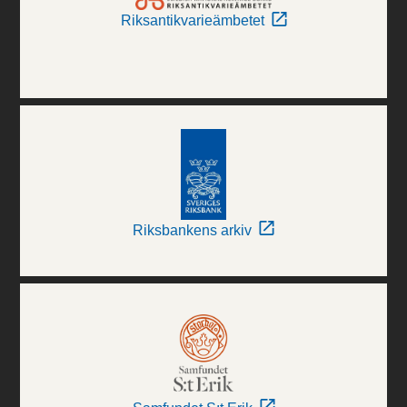
Riksantikvarieämbetet
Riksbankens arkiv