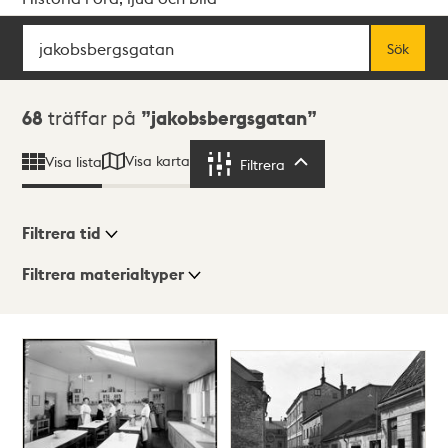
Sök
Fritextsök
Sök
Sökresultat
68
träffar på
jakobsbergsgatan
Visa karta
Visa lista
Filtrera
Filtrera
Filtrera tid
Filtrera materialtyper
Visningsläge
Totalt
68
träffar
Lista
Karta