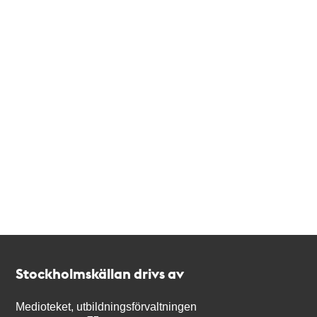
Kontakt
Stockholmskällan
Stockholmskällan drivs av
Medioteket, utbildningsförvaltningen