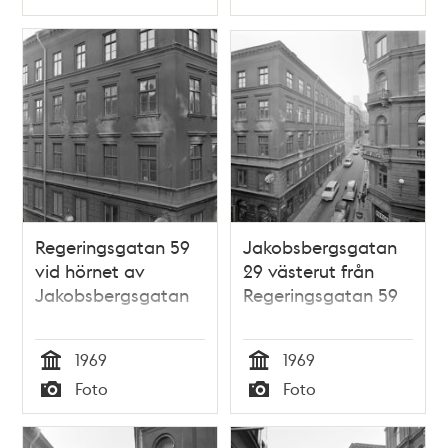
Typ
Typ
Beridarbanan i
fonden
Regeringsgatan 59
Jakobsbergsgatan
vid hörnet av
29 västerut från
Jakobsbergsgatan
Regeringsgatan 59
1969
1969
Tid
Tid
Foto
Foto
Typ
Typ