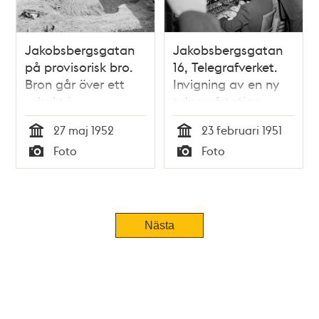
Jakobsbergsgatan
Jakobsbergsgatan
på provisorisk bro.
16, Telegrafverket.
Bron går över ett
Invigning av en ny
schakt i
telegrafstation
Brunkebergsåsen
27 maj 1952
23 februari 1951
där Sveavägen ska
Tid
Tid
Foto
Foto
gå fram, några
Typ
Typ
meter under den
gamla gatunivån
Nästa