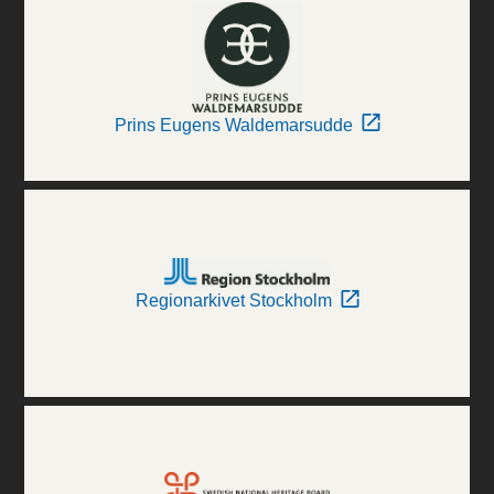
Prins Eugens Waldemarsudde
Regionarkivet Stockholm