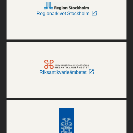
Regionarkivet Stockholm
Riksantikvarieämbetet