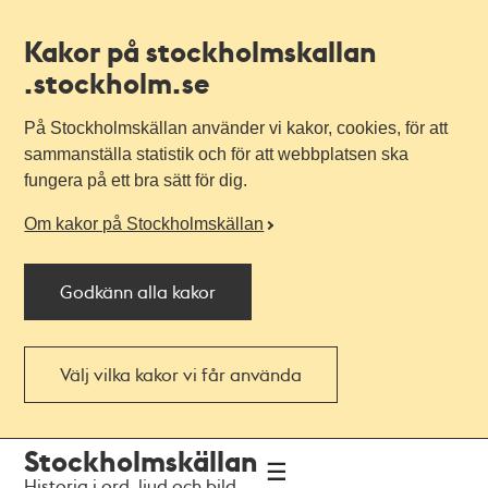
Kakor på stockholmskallan
.stockholm.se
På Stockholmskällan använder vi kakor, cookies, för att
sammanställa statistik och för att webbplatsen ska
fungera på ett bra sätt för dig.
Om kakor på Stockholmskällan
Godkänn alla kakor
Välj vilka kakor vi får använda
Till
Till
Stockholmskällan
navigationen
huvudinnehållet
Historia i ord, ljud och bild