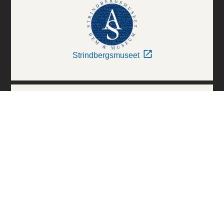
Strindbergsmuseet
Thielska Galleriet