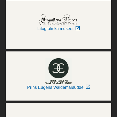
Litografiska museet
Prins Eugens Waldemarsudde