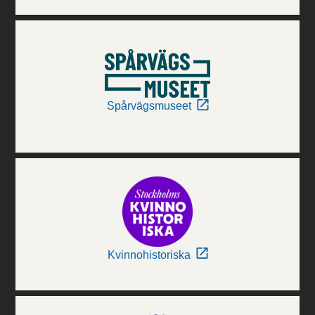
Spårvägsmuseet
Kvinnohistoriska