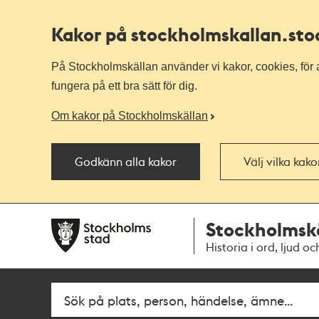
Kakor på stockholmskallan
.st
På Stockholmskällan använder vi kakor, cookies, för a
fungera på ett bra sätt för dig.
Om kakor på Stockholmskällan
Godkänn alla kakor
Välj vilka kak
Till
Till
Stockholmsk
navigationen
huvudinnehållet
Historia i ord, ljud oc
Fritextsök