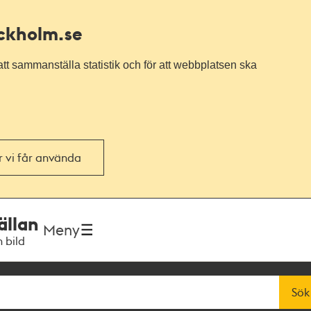
ockholm.se
tt sammanställa statistik och för att webbplatsen ska
or vi får använda
ällan
Meny
h bild
Sök