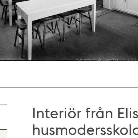
Interiör från E
husmodersskola