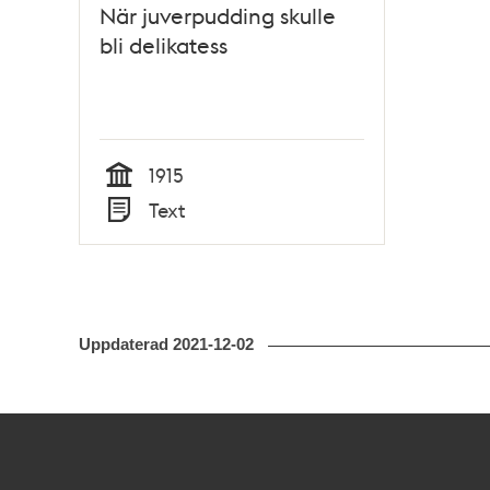
När juverpudding skulle
bli delikatess
1915
Tid
Text
Typ
Uppdaterad
2021-12-02
Kontakt
Stockholmskällan