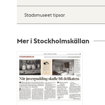
Stadsmuseet tipsar
Mer i Stockholmskällan
Relaterade
poster
och
teman