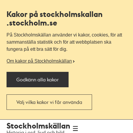
Kakor på stockholmskallan
.stockholm.se
På Stockholmskällan använder vi kakor, cookies, för att
sammanställa statistik och för att webbplatsen ska
fungera på ett bra sätt för dig.
Om kakor på Stockholmskällan
Godkänn alla kakor
Välj vilka kakor vi får använda
Till
Till
Stockholmskällan
navigationen
huvudinnehållet
Historia i ord, ljud och bild