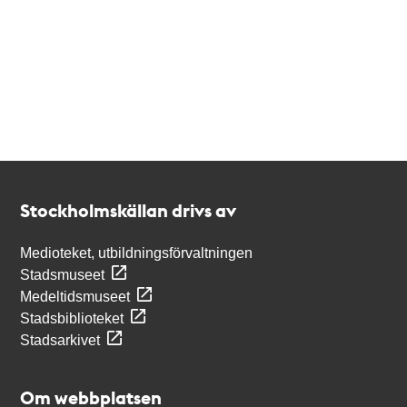
Kontakt
Stockholmskällan
Stockholmskällan drivs av
Medioteket, utbildningsförvaltningen
Stadsmuseet
Medeltidsmuseet
Stadsbiblioteket
Stadsarkivet
Om webbplatsen