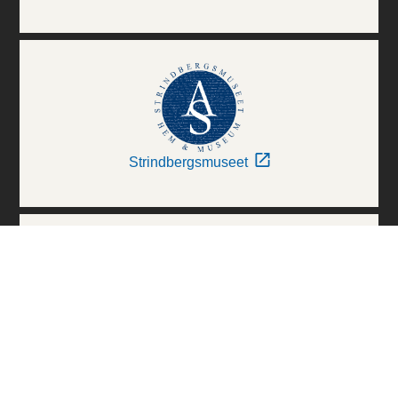
Strindbergsmuseet
Thielska Galleriet