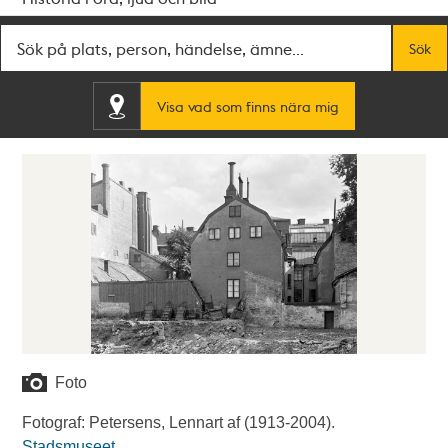
Fritextsök
Sök
Visa vad som finns nära mig
Foto
Fotograf: Petersens, Lennart af (1913-2004).
Stadsmuseet