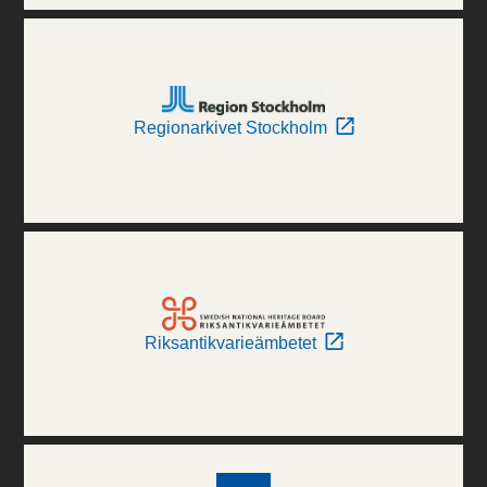
Regionarkivet Stockholm
Riksantikvarieämbetet