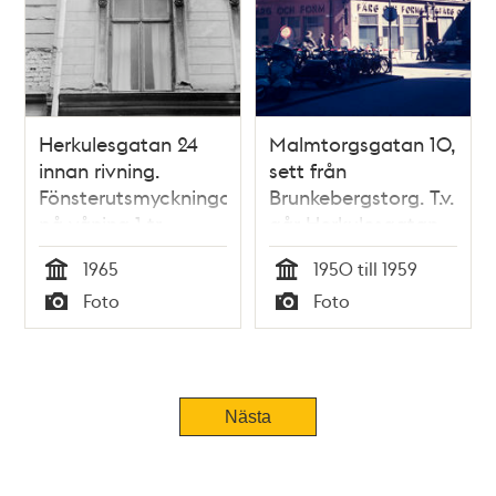
Herkulesgatan 24
Malmtorgsgatan 10,
innan rivning.
sett från
Fönsterutsmyckningar
Brunkebergstorg. T.v.
på våning 1 tr,
går Herkulesgatan
mittaxeln ovanför
österut. Nuvarande
1965
1950 till 1959
portgången.
södra delen av
Tid
Tid
Foto
Foto
Västligaste
Gallerian
Typ
Typ
fönsteraxeln
Nästa