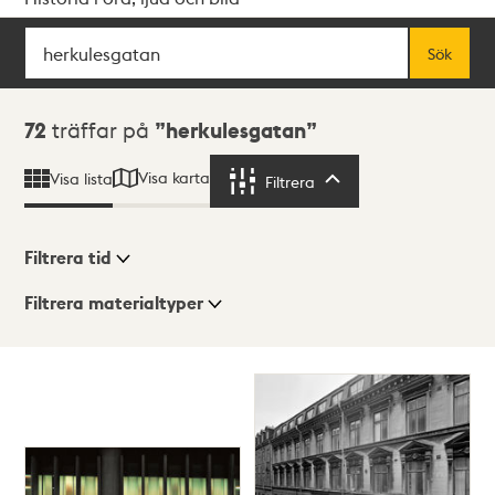
Sök
Fritextsök
Sök
Sökresultat
72
träffar på
herkulesgatan
Visa karta
Visa lista
Filtrera
Filtrera
Filtrera tid
Filtrera materialtyper
Visningsläge
Totalt
72
träffar
Lista
Karta