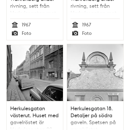
rivning, sett från
rivning, sett från
Herkulesgatan mot
Herkulesgatan mot
Vattugatan
Vattugatan. Klara
1967
1967
kyrkas torn i fonden
Tid
Tid
Foto
Foto
Typ
Typ
Herkulesgatan
Herkulesgatan 18.
västerut. Huset med
Detaljer på södra
gavelröstet är
gaveln. Spetsen på
Herkulesgatan 22
gavelröstet