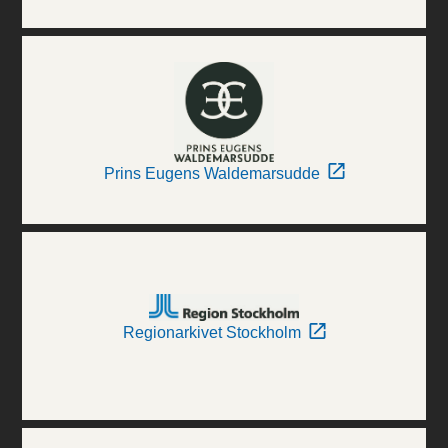
Prins Eugens Waldemarsudde
Regionarkivet Stockholm