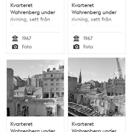
Kvarteret
Kvarteret
Wahrenberg under
Wahrenberg under
rivning, sett från
rivning, sett från
Herkulesgatan mot
Herkulesgatan mot
Vattugatan. Klara
Vattugatan. Klara
1967
1967
kyrkas torn i fonden
kyrkas torn i fonden
Tid
Tid
Foto
Foto
Typ
Typ
Kvarteret
Kvarteret
Wahrenberg under
Wahrenberg under