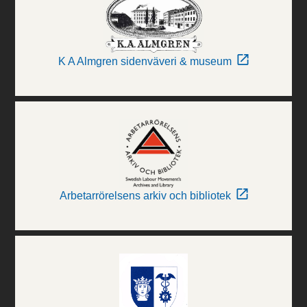
K A Almgren sidenväveri & museum
Arbetarrörelsens arkiv och bibliotek