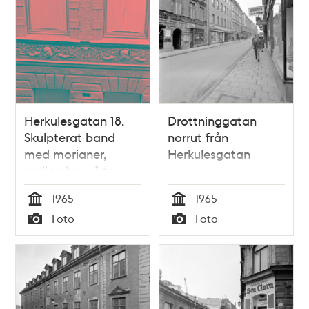
Herkulesgatan 18.
Drottninggatan
Skulpterat band
norrut från
med morianer,
Herkulesgatan
mellan bv. o 1 tr.
Anspelar på
1965
1965
apoteket Morianen
Tid
Tid
Foto
Foto
Typ
Typ