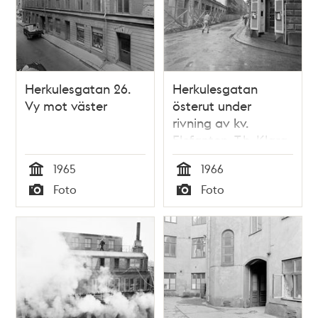
Herkulesgatan 26.
Herkulesgatan
Vy mot väster
österut under
rivning av kv.
Elefanten. T.h. Klara
Södra Kyrkogata 10,
1965
1966
kv. Björnen
Tid
Tid
Foto
Foto
Typ
Typ