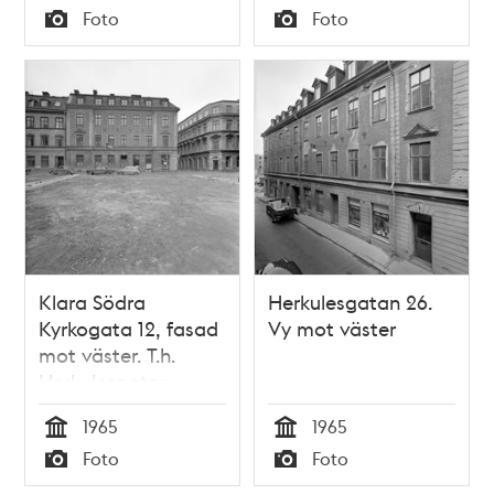
Tid
Tid
Foto
Foto
Clara vid Klara
Typ
Typ
Södra Kyrkogata 10
Klara Södra
Herkulesgatan 26.
Kyrkogata 12, fasad
Vy mot väster
mot väster. T.h.
Herkulesgatan
österut. I förgrunden
1965
1965
rivna kv. Fyrfotan
Tid
Tid
Foto
Foto
Större
Typ
Typ