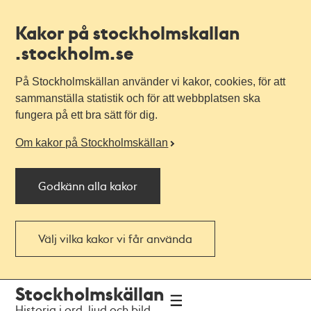
Kakor på stockholmskallan
.stockholm.se
På Stockholmskällan använder vi kakor, cookies, för att
sammanställa statistik och för att webbplatsen ska
fungera på ett bra sätt för dig.
Om kakor på Stockholmskällan
Godkänn alla kakor
Välj vilka kakor vi får använda
Till
Till
Stockholmskällan
navigationen
huvudinnehållet
Historia i ord, ljud och bild