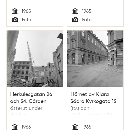
1965
1965
Tid
Tid
Foto
Foto
Typ
Typ
Herkulesgatan 26
Hörnet av Klara
och 24. Gården
Södra Kyrkogata 12
österut under
(t.v.) och
rivning
Herkulesgatan 26.
T.h. ligger
1966
1965
Restaurang S:ta