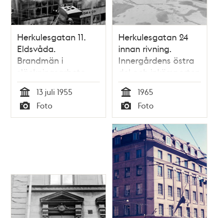
Herkulesgatan 11.
Herkulesgatan 24
Eldsvåda.
innan rivning.
Brandmän i
Innergårdens östra
släckningsarbete
del och inkörsporten
till garaget från
13 juli 1955
1965
gatan
Tid
Tid
Foto
Foto
Typ
Typ