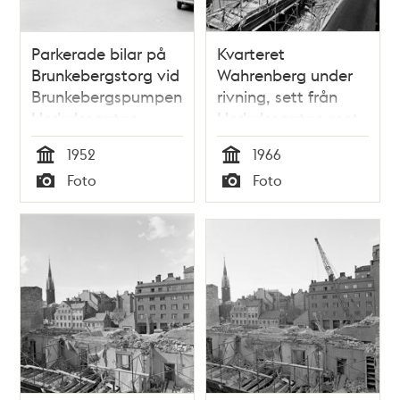
Parkerade bilar på
Kvarteret
Brunkebergstorg vid
Wahrenberg under
Brunkebergspumpen.
rivning, sett från
Herkulesgatan
Herkulesgatan mot
mynnar vid
Brunkebergstorg. Kv.
1952
1966
cyklarna.
Åskslaget i
Tid
Tid
Foto
Foto
Trådbussledningar
bakgrunden är idag
Typ
Typ
hänger i luften. Kv.
Gallerian
Åskslaget är
nuvarande kv.
Trollhättan med
Gallerian