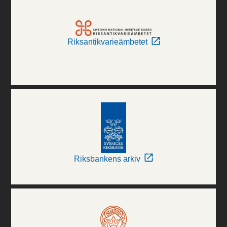
Riksantikvarieämbetet
Riksbankens arkiv