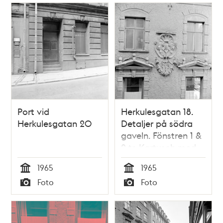
Port vid
Herkulesgatan 18.
Herkulesgatan 20
Detaljer på södra
gaveln. Fönstren 1 &
2 tr. Kartusch med
initialer för Knut
1965
1965
Ljungberg,
Tid
Tid
Foto
Foto
innehavare av
Typ
Typ
Apoteket Morianen