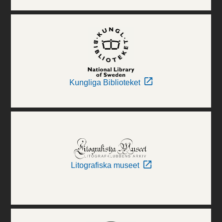
Kungliga Biblioteket
Litografiska museet