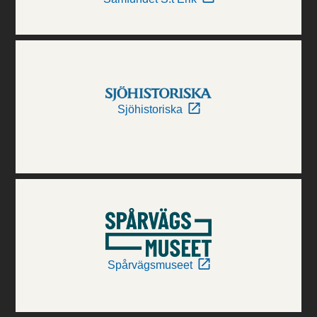
Sjöhistoriska
Spårvägsmuseet