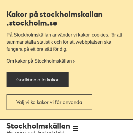
Kakor på stockholmskallan
.stockholm.se
På Stockholmskällan använder vi kakor, cookies, för att
sammanställa statistik och för att webbplatsen ska
fungera på ett bra sätt för dig.
Om kakor på Stockholmskällan
Godkänn alla kakor
Välj vilka kakor vi får använda
Till
Till
Stockholmskällan
navigationen
huvudinnehållet
Historia i ord, ljud och bild