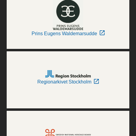
Prins Eugens Waldemarsudde
Regionarkivet Stockholm