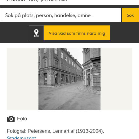
Fritextsök
Sök
Visa vad som finns nära mig
Foto
Fotograf: Petersens, Lennart af (1913-2004).
Stadsmuseet