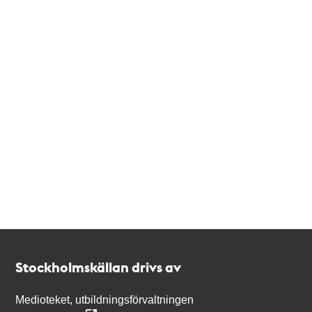
Kontakt
Stockholmskällan
Stockholmskällan drivs av
Medioteket, utbildningsförvaltningen