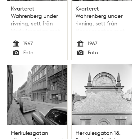
Kvarteret
Kvarteret
Wahrenberg under
Wahrenberg under
rivning, sett från
rivning, sett från
Herkulesgatan mot
Herkulesgatan mot
Vattugatan
Vattugatan. Klara
1967
1967
kyrkas torn i fonden
Tid
Tid
Foto
Foto
Typ
Typ
Herkulesgatan
Herkulesgatan 18.