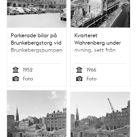
Parkerade bilar på
Kvarteret
Brunkebergstorg vid
Wahrenberg under
Brunkebergspumpen.
rivning, sett från
Herkulesgatan
Herkulesgatan mot
mynnar vid
Brunkebergstorg. Kv.
1952
1966
cyklarna.
Åskslaget i
Tid
Tid
Foto
Foto
Trådbussledningar
bakgrunden är idag
Typ
Typ
hänger i luften. Kv.
Gallerian
Åskslaget är
nuvarande kv.
Trollhättan med
Gallerian