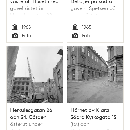
västerut. Huset med
Detaljer på södra
gavelröstet är
gaveln. Spetsen på
Herkulesgatan 22
gavelröstet
1965
1965
Tid
Tid
Foto
Foto
Typ
Typ
Herkulesgatan 26
Hörnet av Klara
och 24. Gården
Södra Kyrkogata 12
österut under
(t.v.) och