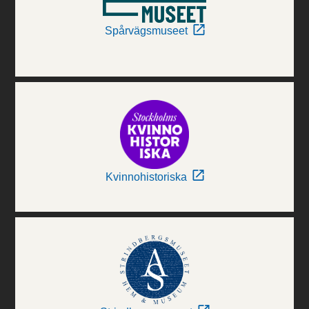
Spårvägsmuseet
Kvinnohistoriska