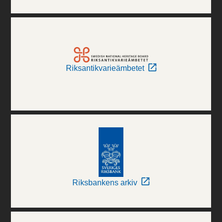
Riksantikvarieämbetet
Riksbankens arkiv