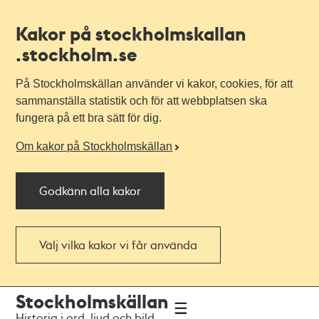
Kakor på stockholmskallan
.stockholm.se
På Stockholmskällan använder vi kakor, cookies, för att
sammanställa statistik och för att webbplatsen ska
fungera på ett bra sätt för dig.
Om kakor på Stockholmskällan
Godkänn alla kakor
Välj vilka kakor vi får använda
Till
Till
Stockholmskällan
navigationen
huvudinnehållet
Historia i ord, ljud och bild