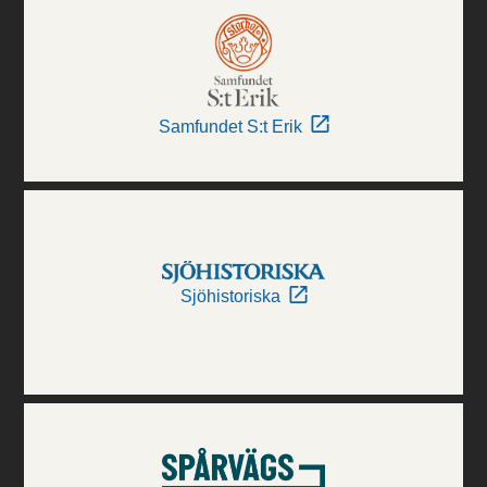
Samfundet S:t Erik
Sjöhistoriska