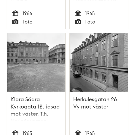
rivning
Herkulesgatan 26.
T.h. ligger
1966
1965
Restaurang S:ta
Tid
Tid
Foto
Foto
Clara vid Klara
Typ
Typ
Södra Kyrkogata 10
Klara Södra
Herkulesgatan 26.
Kyrkogata 12, fasad
Vy mot väster
mot väster. T.h.
Herkulesgatan
österut. I förgrunden
1965
1965