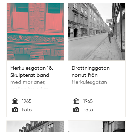
Herkulesgatan 18.
Drottninggatan
Skulpterat band
norrut från
med morianer,
Herkulesgatan
mellan bv. o 1 tr.
Anspelar på
1965
1965
apoteket Morianen
Tid
Tid
Foto
Foto
Typ
Typ