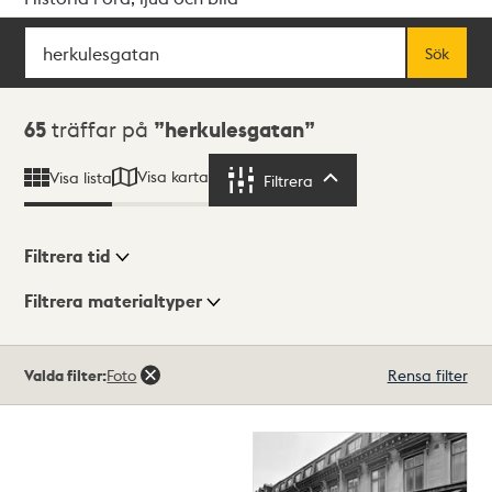
Sök
Fritextsök
Sök
Sökresultat
65
träffar på
herkulesgatan
Visa karta
Visa lista
Filtrera
Filtrera
Filtrera tid
Filtrera materialtyper
Visningsläge
Totalt
Valda filter:
Foto
Rensa filter
65
träffar
Lista
Karta