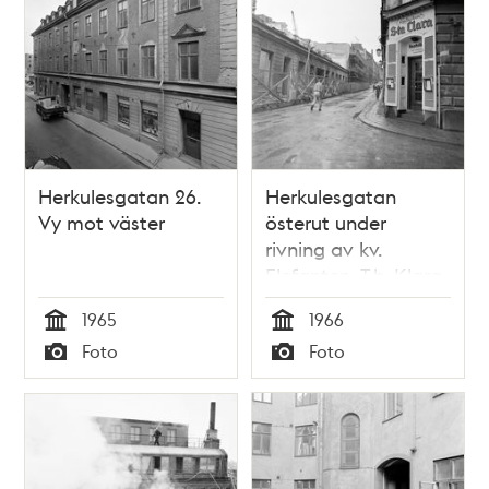
Herkulesgatan 26.
Herkulesgatan
Vy mot väster
österut under
rivning av kv.
Elefanten. T.h. Klara
Södra Kyrkogata 10,
1965
1966
kv. Björnen
Tid
Tid
Foto
Foto
Typ
Typ