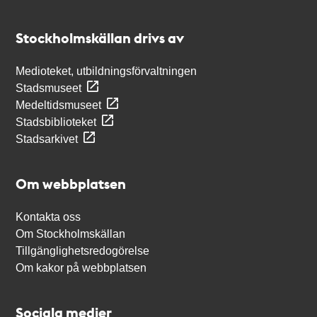
Kontakt
Stockholmskällan
Stockholmskällan drivs av
Medioteket, utbildningsförvaltningen
Stadsmuseet
Medeltidsmuseet
Stadsbiblioteket
Stadsarkivet
Om webbplatsen
Kontakta oss
Om Stockholmskällan
Tillgänglighetsredogörelse
Om kakor på webbplatsen
Sociala medier