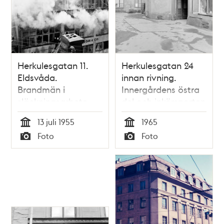
Herkulesgatan 11.
Herkulesgatan 24
Eldsvåda.
innan rivning.
Brandmän i
Innergårdens östra
släckningsarbete
del och inkörsporten
till garaget från
13 juli 1955
1965
gatan
Tid
Tid
Foto
Foto
Typ
Typ