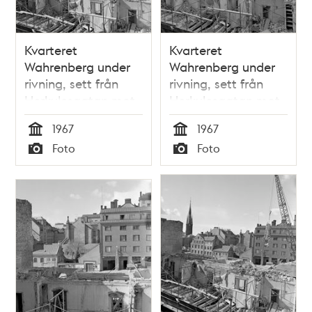
Kvarteret
Kvarteret
Wahrenberg under
Wahrenberg under
rivning, sett från
rivning, sett från
Herkulesgatan mot
Herkulesgatan mot
Vattugatan. Klara
Vattugatan. Klara
1967
1967
kyrkas torn i fonden
kyrkas torn i fonden
Tid
Tid
Foto
Foto
Typ
Typ