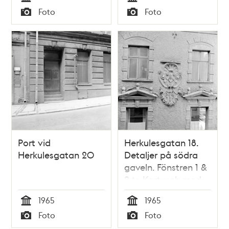
rivna kv. Fyrfotan
Tid
Tid
Foto
Foto
Större
Typ
Typ
Port vid
Herkulesgatan 18.
Herkulesgatan 20
Detaljer på södra
gaveln. Fönstren 1 &
2 tr. Kartusch med
initialer för Knut
1965
1965
Ljungberg,
Tid
Tid
Foto
Foto
innehavare av
Typ
Typ
Apoteket Morianen