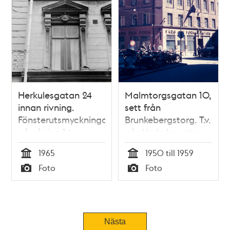
Herkulesgatan 24
Malmtorgsgatan 10,
innan rivning.
sett från
Fönsterutsmyckningar
Brunkebergstorg. T.v.
på våning 1 tr,
går Herkulesgatan
mittaxeln ovanför
österut. Nuvarande
1965
1950 till 1959
portgången.
södra delen av
Tid
Tid
Foto
Foto
Västligaste
Gallerian
Typ
Typ
fönsteraxeln
Nästa