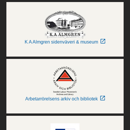
K A Almgren sidenväveri & museum
Arbetarrörelsens arkiv och bibliotek