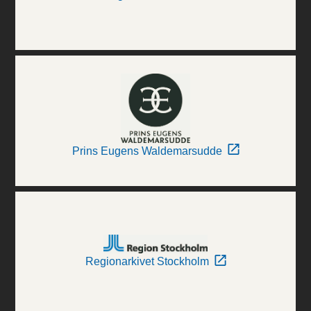
Prins Eugens Waldemarsudde
Regionarkivet Stockholm