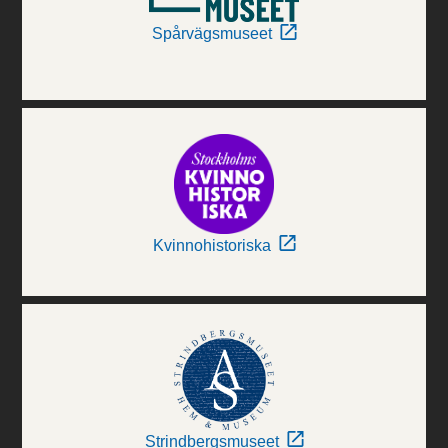
Spårvägsmuseet
Kvinnohistoriska
Strindbergsmuseet