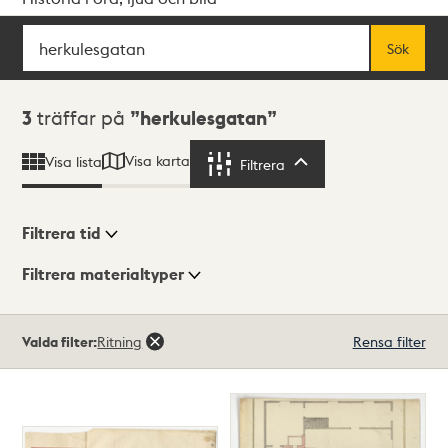
Sök
Fritextsök
Sök
Sökresultat
3
träffar på
herkulesgatan
Visa karta
Visa lista
Filtrera
Filtrera
Filtrera tid
Filtrera materialtyper
Visningsläge
Totalt
Valda filter:
Ritning
Rensa filter
3
träffar
Lista
Karta