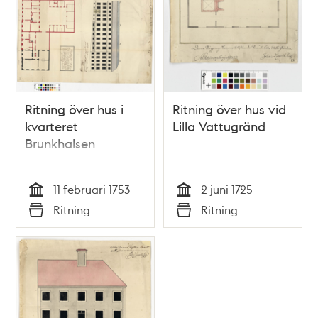
Ritning över hus i
Ritning över hus vid
kvarteret
Lilla Vattugränd
Brunkhalsen
11 februari 1753
2 juni 1725
Tid
Tid
Ritning
Ritning
Typ
Typ