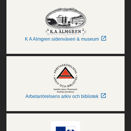
K A Almgren sidenväveri & museum
Arbetarrörelsens arkiv och bibliotek