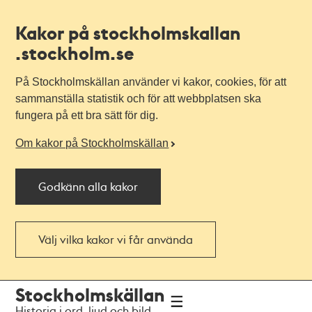
Kakor på stockholmskallan
.stockholm.se
På Stockholmskällan använder vi kakor, cookies, för att
sammanställa statistik och för att webbplatsen ska
fungera på ett bra sätt för dig.
Om kakor på Stockholmskällan
Godkänn alla kakor
Välj vilka kakor vi får använda
Till
Till
Stockholmskällan
navigationen
huvudinnehållet
Historia i ord, ljud och bild