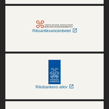
Riksantikvarieämbetet
Riksbankens arkiv