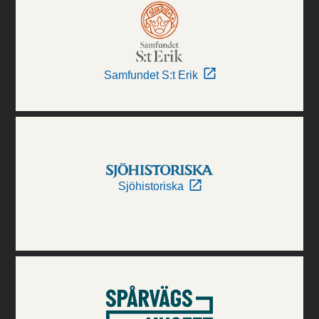
Samfundet S:t Erik
Sjöhistoriska