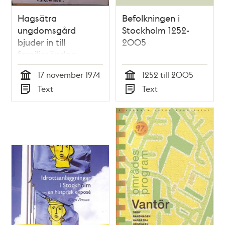
Hagsätra
Befolkningen i
ungdomsgård
Stockholm 1252-
bjuder in till
2005
familjesöndag –
1974
17 november 1974
1252 till 2005
Tid
Tid
Text
Text
Typ
Typ