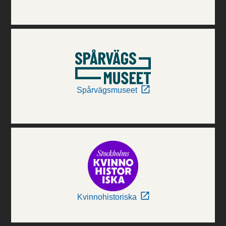
Spårvägsmuseet
Kvinnohistoriska