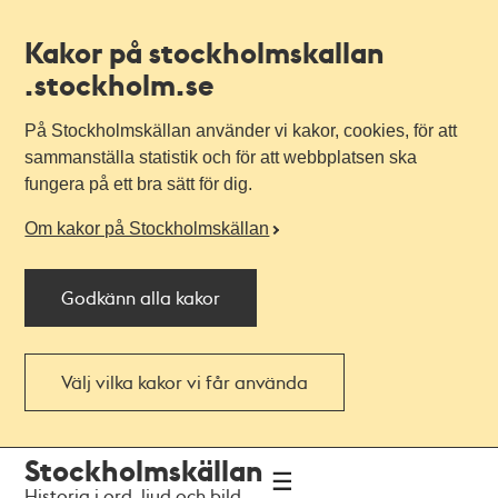
Kakor på stockholmskallan
.stockholm.se
På Stockholmskällan använder vi kakor, cookies, för att
sammanställa statistik och för att webbplatsen ska
fungera på ett bra sätt för dig.
Om kakor på Stockholmskällan
Godkänn alla kakor
Välj vilka kakor vi får använda
Till
Till
Stockholmskällan
navigationen
huvudinnehållet
Historia i ord, ljud och bild