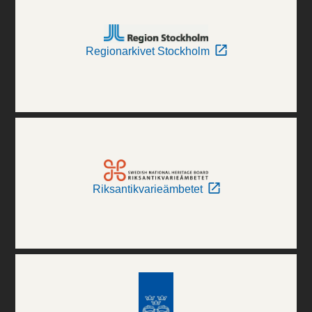
Regionarkivet Stockholm
Riksantikvarieämbetet