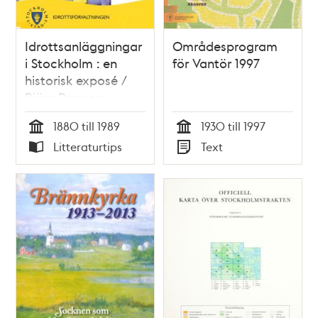
Idrottsanläggningar
Områdesprogram
i Stockholm : en
för Vantör 1997
historisk exposé /
Björn Persson
1880 till 1989
1930 till 1997
Tid
Tid
Litteraturtips
Text
Typ
Typ