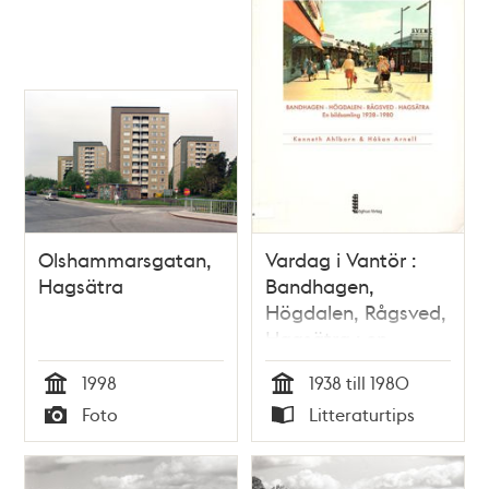
Olshammarsgatan,
Vardag i Vantör :
Hagsätra
Bandhagen,
Högdalen, Rågsved,
Hagsätra : en
bildsamling 1938-
1998
1938 till 1980
1980 / Kenneth
Tid
Tid
Foto
Litteraturtips
Ahlborn & Håkan
Typ
Typ
Arnell