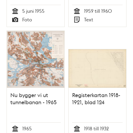
5 juni 1955
1959 till 1960
Tid
Tid
Foto
Text
Typ
Typ
Nu bygger vi ut
Registerkartan 1918-
tunnelbanan - 1965
1921, blad 124
1965
1918 till 1932