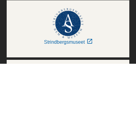
Strindbergsmuseet
Thielska Galleriet