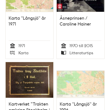
Karta "Långsjö" år
Åsneprinsen /
1971
Caroline Hainer
1971
1970 till 2015
Tid
Tid
Karta
Litteraturtips
Typ
Typ
Kartverket ”Trakten
Karta "Långsjö" år
omkring Stockholm i
1996