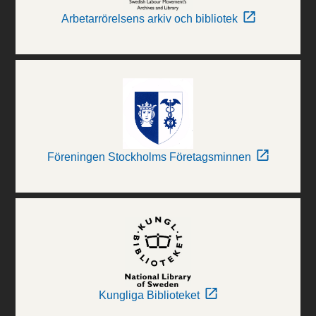
Arbetarrörelsens arkiv och bibliotek
Föreningen Stockholms Företagsminnen
Kungliga Biblioteket