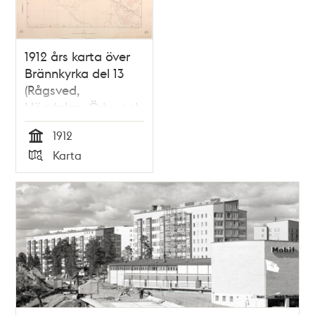
1912 års karta över
Brännkyrka del 13
(Rågsved,
Högdalen, Örby och
Hagsätra)
1912
Tid
Karta
Typ