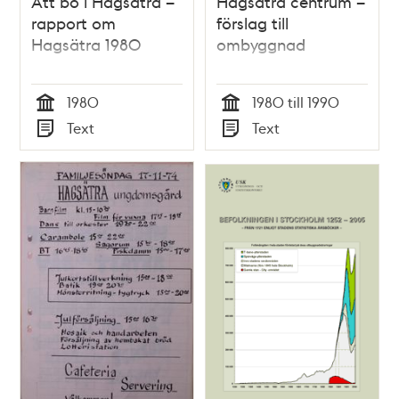
Att bo i Hagsätra –
Hagsätra centrum –
rapport om
förslag till
Hagsätra 1980
ombyggnad
1980
1980 till 1990
Tid
Tid
Text
Text
Typ
Typ