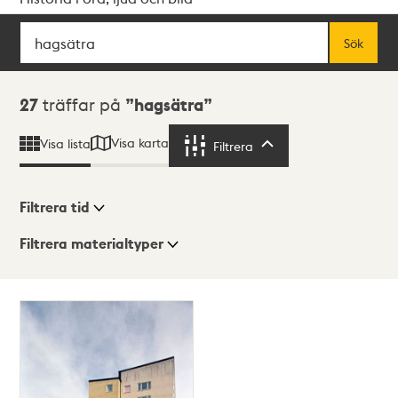
Sök
Fritextsök
Sök
Sökresultat
27
träffar på
hagsätra
Visa karta
Visa lista
Filtrera
Filtrera
Filtrera tid
Filtrera materialtyper
Visningsläge
Totalt
27
träffar
Lista
Karta