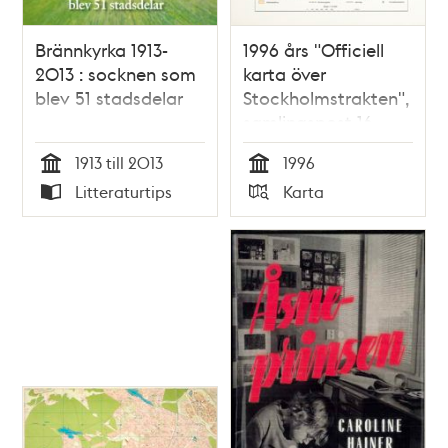
Brännkyrka 1913-
1996 års "Officiell
2013 : socknen som
karta över
blev 51 stadsdelar
Stockholmstrakten",
samlingspost 16
blad
1913 till 2013
1996
Tid
Tid
Litteraturtips
Karta
Typ
Typ