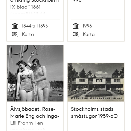
IX blad” 1861
(uppmätt 1844-
1850, översedd 1891-
1844 till 1893
1996
1893)
Tid
Tid
Karta
Karta
Typ
Typ
Älvsjöbadet. Rose-
Stockholms stads
Marie Eng och Inga-
småstugor 1959-60
Lill Frohm i en
utomhusdusch