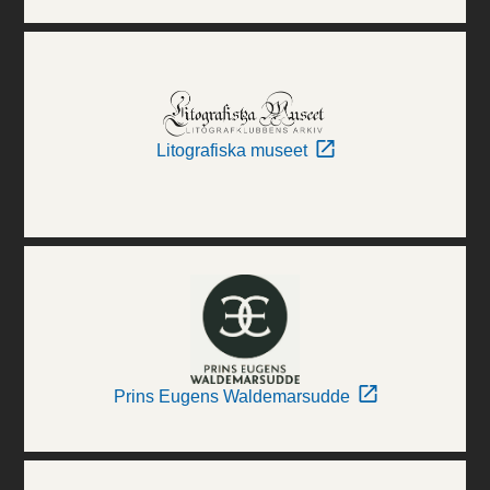
Litografiska museet
Prins Eugens Waldemarsudde