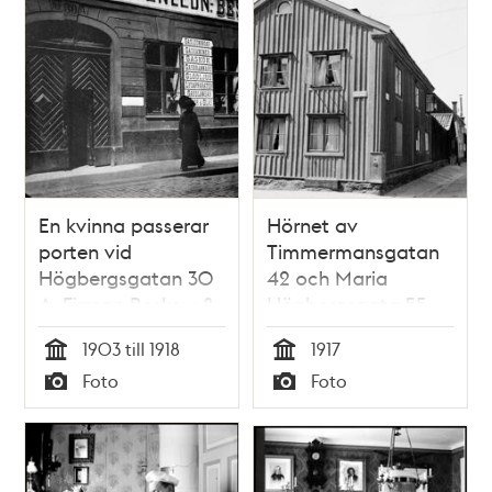
48, kv. Nederland
Mindre
En kvinna passerar
Hörnet av
porten vid
Timmermansgatan
Högbergsgatan 30
42 och Maria
A. Firman Beskow &
Högbergsgata 55-
Co, gas och
57. Nuvarande
1903 till 1918
1917
vattenledningar, har
Högbergsgatan 89.
Tid
Tid
Foto
Foto
skyltar på fasaden
Dåvarande kv.
Typ
Typ
Bergsgruvan Större,
nu kv. Postbonden