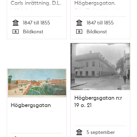
Carls inrättning. D.L.
Högbergsgatan.
Löfström.
D.L. (Doktor Levin).
Undertecknad.
Eric. Undertecknad.
1847 till 1855
1847 till 1855
Gerber. Kniberg.
Tid
Tid
Bildkonst
Bildkonst
Calle och Lotta
Typ
Typ
Kniberg. Löjtnant
Segerwall.
Toffelsmällan.
Högbergsgatan n:r
Högbergsgatan
19 o. 21
5 september