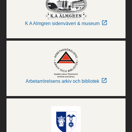
K A Almgren sidenväveri & museum
Arbetarrörelsens arkiv och bibliotek