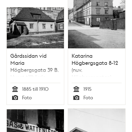
Gårdssidan vid
Katarina
Maria
Högbergsgata 8-12
Högbergsgata 39 B.
(nuv.
Huset tillhörde
Högbergsgatan)
Konung Oscar I:s
västerut från
1885 till 1910
1915
minne och revs
Nytorgsgatan. Nuv.
Tid
Tid
Foto
Foto
1930. Nuvarande
kv. Drottningen
Typ
Typ
Högbergsgatan 63-
65. I fonden ses
Maria
Högbergsgata 46-