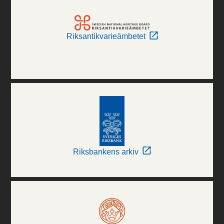
Riksantikvarieämbetet
Riksbankens arkiv