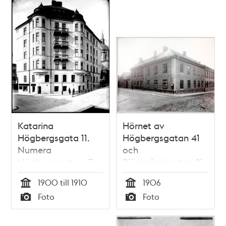
Katarina
Hörnet av
Högbergsgata 11.
Högbergsgatan 41
Numera
och
Högbergsgatan. T.v.
Björngårdsgatan 21
Nytorgsgatan
1900 till 1910
1906
Tid
Tid
Foto
Foto
Typ
Typ