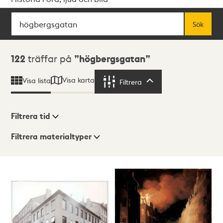
Sök
Fritextsök
Sök
Sökresultat
122
träffar på
högbergsgatan
Visa karta
Visa lista
Filtrera
Filtrera
Filtrera tid
Filtrera materialtyper
Visningsläge
Totalt
122
träffar
Lista
Karta