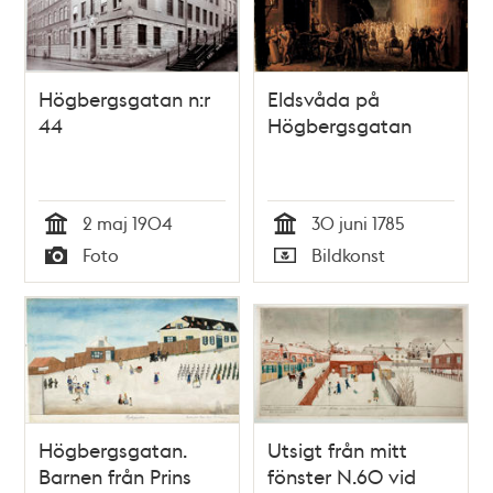
Högbergsgatan n:r
Eldsvåda på
44
Högbergsgatan
2 maj 1904
30 juni 1785
Tid
Tid
Foto
Bildkonst
Typ
Typ
Högbergsgatan.
Utsigt från mitt
Barnen från Prins
fönster N.60 vid