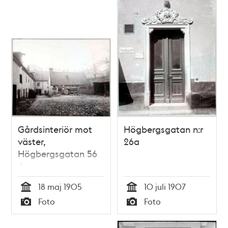
Gårdsinteriör mot
Högbergsgatan n:r
väster,
26a
Högbergsgatan 56
A
18 maj 1905
10 juli 1907
Tid
Tid
Foto
Foto
Typ
Typ