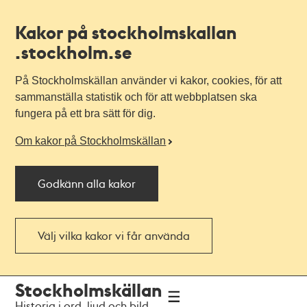
Kakor på stockholmskallan
.stockholm.se
På Stockholmskällan använder vi kakor, cookies, för att
sammanställa statistik och för att webbplatsen ska
fungera på ett bra sätt för dig.
Om kakor på Stockholmskällan
Godkänn alla kakor
Välj vilka kakor vi får använda
Till
Till
Stockholmskällan
navigationen
huvudinnehållet
Historia i ord, ljud och bild