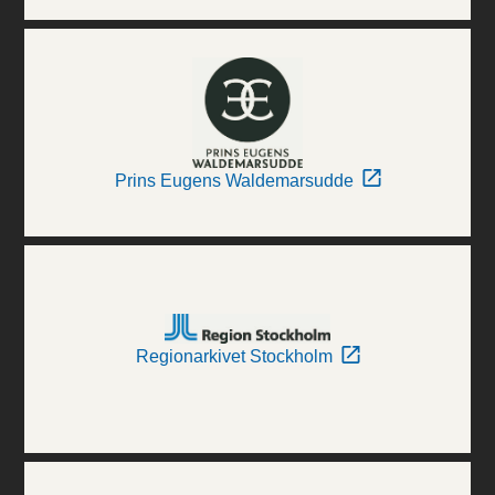
Prins Eugens Waldemarsudde
Regionarkivet Stockholm