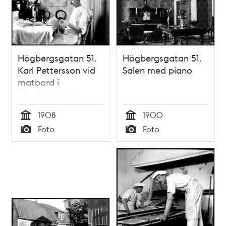
Högbergsgatan 51.
Högbergsgatan 51.
Karl Pettersson vid
Salen med piano
matbord i
sängkammaren
1908
1900
Tid
Tid
Foto
Foto
Typ
Typ