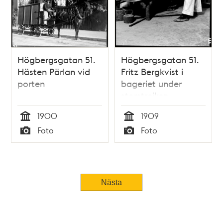
Högbergsgatan 51.
Högbergsgatan 51.
Hästen Pärlan vid
Fritz Bergkvist i
porten
bageriet under
storstrejken
1900
1909
Tid
Tid
Foto
Foto
Typ
Typ
Nästa