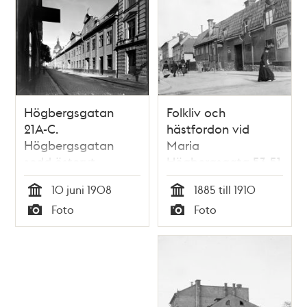
Högbergsgatan
Folkliv och
21A-C.
hästfordon vid
Högbergsgatan
Maria
sedd österut
Högbergsgata 53-51
österut från
10 juni 1908
1885 till 1910
Timmermansgatan.
Tid
Tid
Foto
Foto
Handlare C A
Typ
Typ
Lybergs viktualie-
och speceributik t.h.
Nuvarande
Högbergsgatan 87-
85