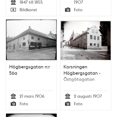
Tid
1847 till 1855
1907
Tid
Bildkonst
Foto
Typ
Typ
Högbergsgatan n:r
Korsningen
56a
Högbergsgatan -
Östgötagatan
21 mars 1906
2 augusti 1907
Tid
Tid
Foto
Foto
Typ
Typ