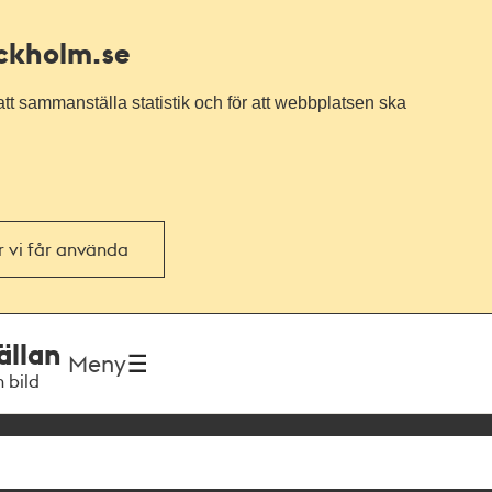
ockholm.se
tt sammanställa statistik och för att webbplatsen ska
or vi får använda
ällan
Meny
h bild