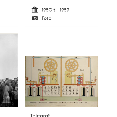
ickor
1950 till 1959
Tid
Foto
Typ
Telegraf