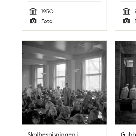
1950
Tid
Tid
Foto
Typ
Typ
Skolbespisningen i
Gubbä