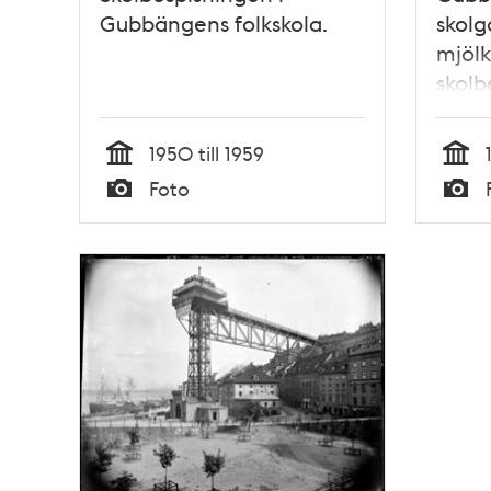
Gubbängens folkskola.
skolg
mjölk
skolb
1950 till 1959
Tid
Tid
Foto
Typ
Typ