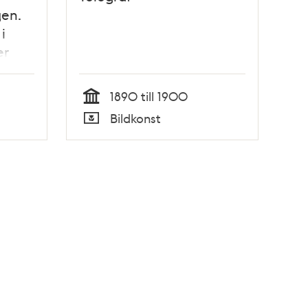
gen.
i
er
id
ckor.
1890 till 1900
Tid
Bildkonst
ra
Typ