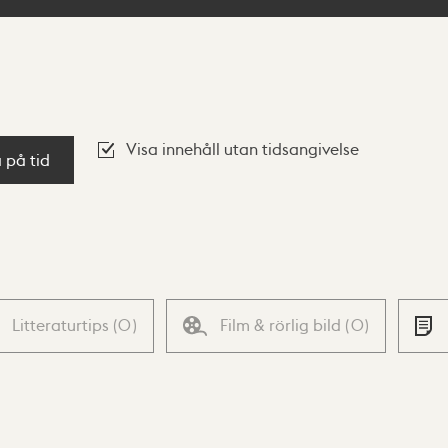
Visa innehåll utan tidsangivelse
a på tid
Litteraturtips
(
0
)
Film & rörlig bild
(
0
)