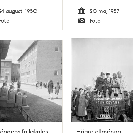
honom två okända fl
24 augusti 1950
20 maj 1957
Tid
Foto
Foto
Typ
ngens folkskolas
Högre allmänna