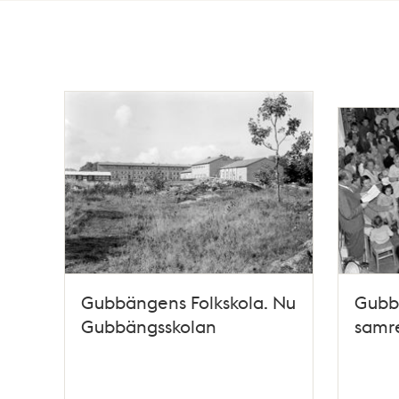
Totalt
9
träffar
Gubbängens Folkskola. Nu
Gubb
Gubbängsskolan
samre