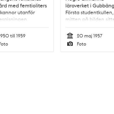
ård med femtioliters
läroverket i Gubbän
kannor utanför
Första studentkullen, 
espisningen.
mitten på bilden sitt
Sven Båkman, bredv
honom två okända fli
1950 till 1959
20 maj 1957
(På bilen står det
Tid
Foto
Foto
""Svenne vill inte kö
Typ
utan anlitar"")