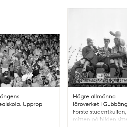
ängens
Högre allmänna
alskola. Upprop
läroverket i Gubbän
Första studentkullen, 
mitten på bilden sitt
Sven Båkman, bredv