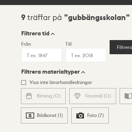
9
gubbängsskolan
träffar på
Sökresultat
Filtrera tid
Från
Till
Visningsläge
Filtrer
Filtrera materialtyper
Lista
Karta
Visa inte lärarhandledningar
Ritning
(
0
)
Föremål
(
0
)
Bildkonst
(
1
)
Foto
(
7
)