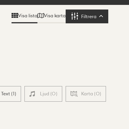
Visa karta
Visa lista
Filtrera
Filtrera
Text
(
1
)
Ljud
(
0
)
Karta
(
0
)