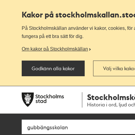
Kakor på stockholmskallan
.st
På Stockholmskällan använder vi kakor, cookies, för a
fungera på ett bra sätt för dig.
Om kakor på Stockholmskällan
Godkänn alla kakor
Välj vilka kak
Till
Till
Stockholmsk
navigationen
huvudinnehållet
Historia i ord, ljud oc
Sök
Fritextsök