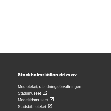
Kontakt
Stockholmskällan
Stockholmskällan drivs av
Medioteket, utbildningsförvaltningen
Stadsmuseet
Medeltidsmuseet
Stadsbiblioteket