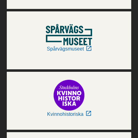
Spårvägsmuseet
Kvinnohistoriska