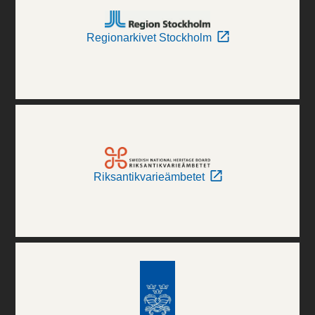
Regionarkivet Stockholm
Riksantikvarieämbetet