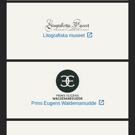
Litografiska museet
Prins Eugens Waldemarsudde