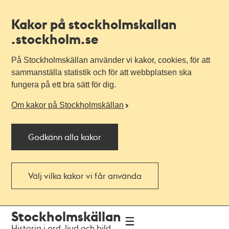
Kakor på stockholmskallan
.stockholm.se
På Stockholmskällan använder vi kakor, cookies, för att
sammanställa statistik och för att webbplatsen ska
fungera på ett bra sätt för dig.
Om kakor på Stockholmskällan
Godkänn alla kakor
Välj vilka kakor vi får använda
Till
Till
Stockholmskällan
navigationen
huvudinnehållet
Historia i ord, ljud och bild