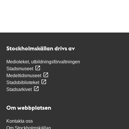
Kontakt
Stockholmskällan
Stockholmskällan drivs av
Medioteket, utbildningsförvaltningen
Stadsmuseet
Medeltidsmuseet
Stadsbiblioteket
Stadsarkivet
Om webbplatsen
Kontakta oss
Om Stockholmskällan