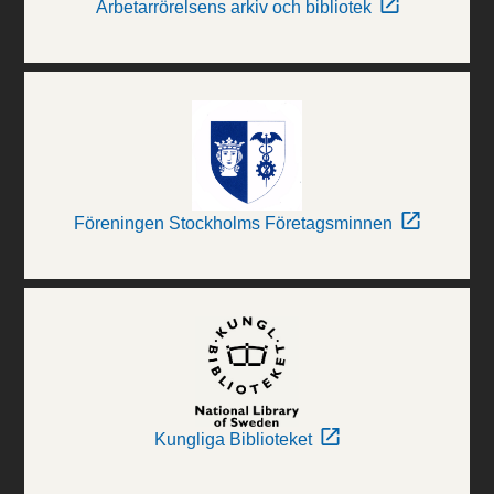
Arbetarrörelsens arkiv och bibliotek
Föreningen Stockholms Företagsminnen
Kungliga Biblioteket