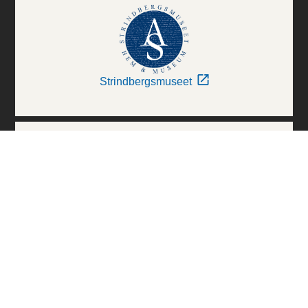
Strindbergsmuseet
Thielska Galleriet