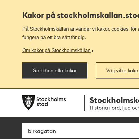
Kakor på stockholmskallan
.st
På Stockholmskällan använder vi kakor, cookies, för a
fungera på ett bra sätt för dig.
Om kakor på Stockholmskällan
Godkänn alla kakor
Välj vilka kak
Till
Till
Stockholmsk
navigationen
huvudinnehållet
Historia i ord, ljud oc
Sök
Fritextsök