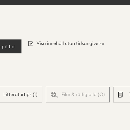
Visa innehåll utan tidsangivelse
a på tid
Litteraturtips
(
1
)
Film & rörlig bild
(
0
)