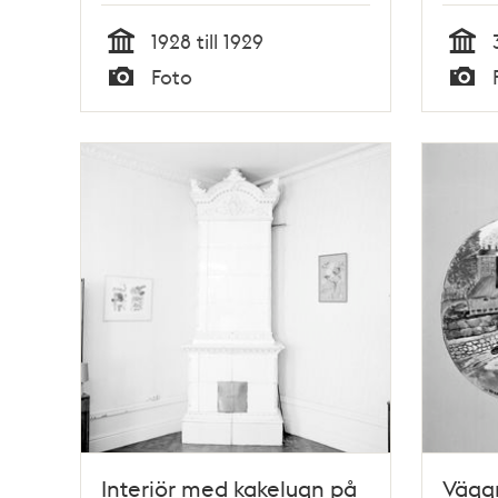
1928 till 1929
Tid
Tid
Foto
Typ
Typ
Interiör med kakelugn på
Väggm