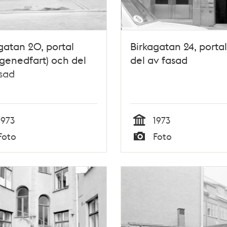
gatan 20, portal
Birkagatan 24, porta
genedfart) och del
del av fasad
sad
1973
1973
Tid
Foto
Foto
Typ