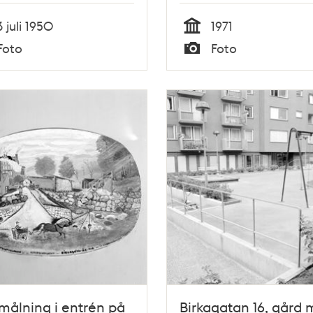
3 juli 1950
1971
Tid
Foto
Foto
Typ
ålning i entrén på
Birkagatan 16, gård