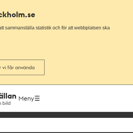
ockholm.se
tt sammanställa statistik och för att webbplatsen ska
or vi får använda
ällan
Meny
h bild