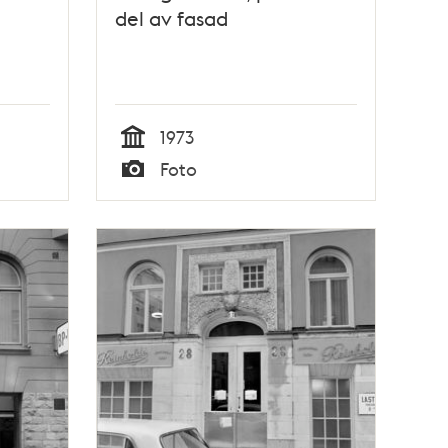
del av fasad
1973
Tid
Foto
Typ