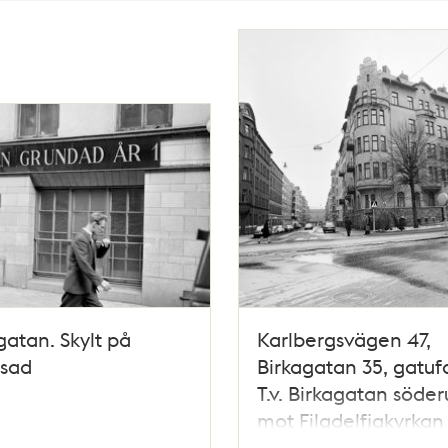
gatan. Skylt på
Karlbergsvägen 47,
asad
Birkagatan 35, gatuf
T.v. Birkagatan söder
mot Filadelfiakyrkan