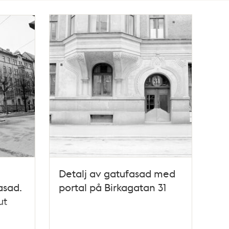
Detalj av gatufasad med
asad.
portal på Birkagatan 31
ut