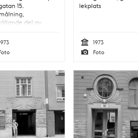
gatan 15.
lekplats
målning,
tällande del av
gatan, år 1902.
rad Sörmlandsfrasse
1973
1973
Tid
Foto
Foto
Typ