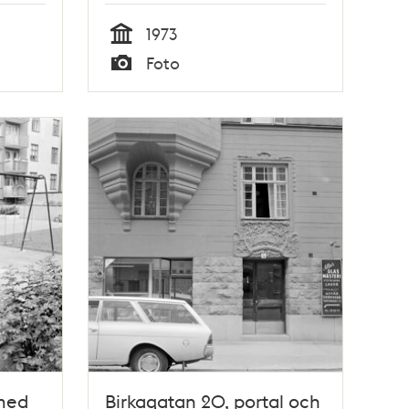
1973
Tid
Foto
Typ
 med
Birkagatan 20, portal och