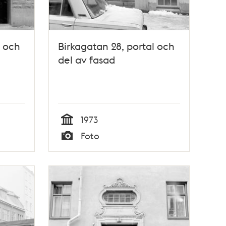
l och
Birkagatan 28, portal och
del av fasad
1973
Tid
Foto
Typ