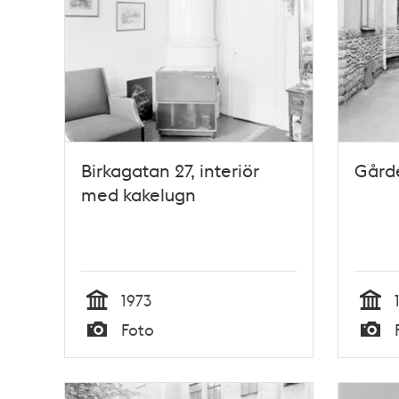
Birkagatan 27, interiör
Gårde
med kakelugn
1973
Tid
Tid
Foto
Typ
Typ