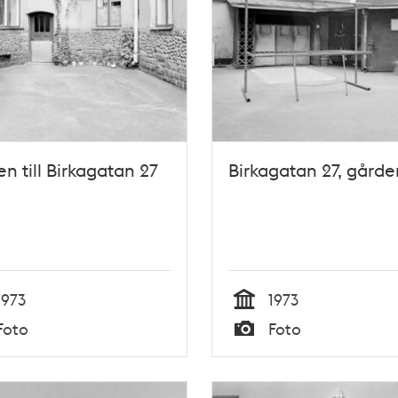
n till Birkagatan 27
Birkagatan 27, gårde
1973
1973
Tid
Foto
Foto
Typ