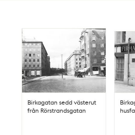
Totalt
23
träffar
Birkagatan sedd västerut
Birka
från Rörstrandsgatan
husf