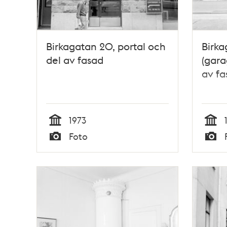
Birkagatan 20, portal och
Birka
del av fasad
(gara
av fa
1973
Tid
Tid
Foto
Typ
Typ