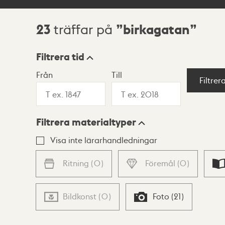
23
birkagatan
träffar på
Sökresultat
Filtrera tid
Från
Till
Visningsläge
Filtrer
Filtrera materialtyper
Lista
Karta
Visa inte lärarhandledningar
Ritning
(
0
)
Föremål
(
0
)
Bildkonst
(
0
)
Foto
(
21
)