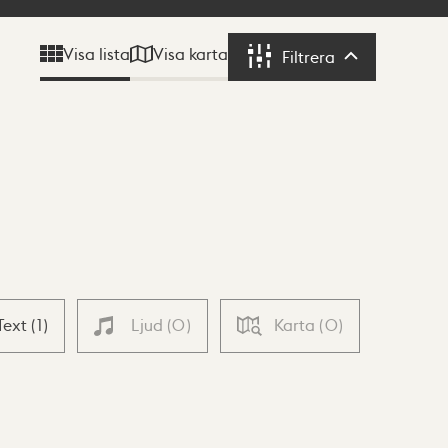
Visa karta
Visa lista
Filtrera
Filtrera
Text
(
1
)
Ljud
(
0
)
Karta
(
0
)