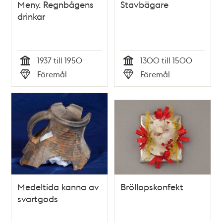
Meny. Regnbågens
Stavbägare
drinkar
1937 till 1950
1300 till 1500
Tid
Tid
Föremål
Föremål
Typ
Typ
Medeltida kanna av
Bröllopskonfekt
svartgods