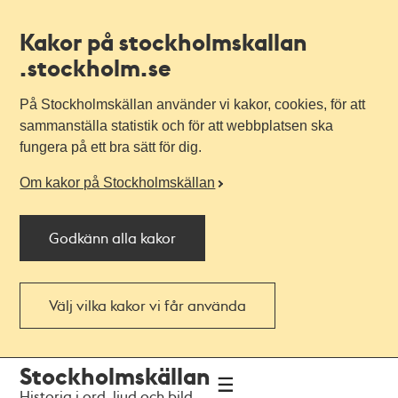
Kakor på stockholmskallan
.stockholm.se
På Stockholmskällan använder vi kakor, cookies, för att
sammanställa statistik och för att webbplatsen ska
fungera på ett bra sätt för dig.
Om kakor på Stockholmskällan
Godkänn alla kakor
Välj vilka kakor vi får använda
Till
Till
Stockholmskällan
navigationen
huvudinnehållet
Historia i ord, ljud och bild