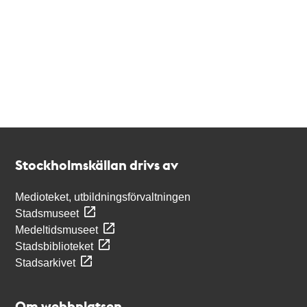
Kontakt
Stockholmskällan
Stockholmskällan drivs av
Medioteket, utbildningsförvaltningen
Stadsmuseet
Medeltidsmuseet
Stadsbiblioteket
Stadsarkivet
Om webbplatsen