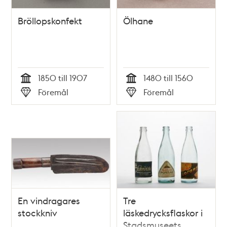
Bröllopskonfekt
Ölhane
1850 till 1907
1480 till 1560
Tid
Tid
Föremål
Föremål
Typ
Typ
En vindragares
Tre
stockkniv
läskedrycksflaskor i
Stadsmuseets