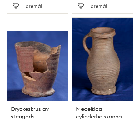
Tid
Tid
Föremål
Föremål
Typ
Typ
Dryckeskrus av
Medeltida
stengods
cylinderhalskanna