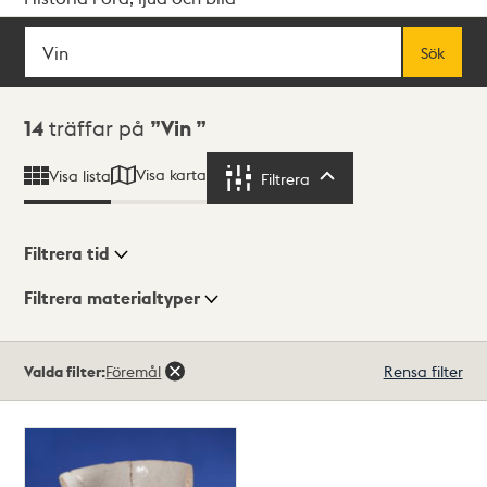
Sök
Fritextsök
Sök
Sökresultat
14
träffar på
Vin
Visa karta
Visa lista
Filtrera
Filtrera
Filtrera tid
Filtrera materialtyper
Visningsläge
Totalt
Valda filter:
Föremål
Rensa filter
14
träffar
Lista
Karta