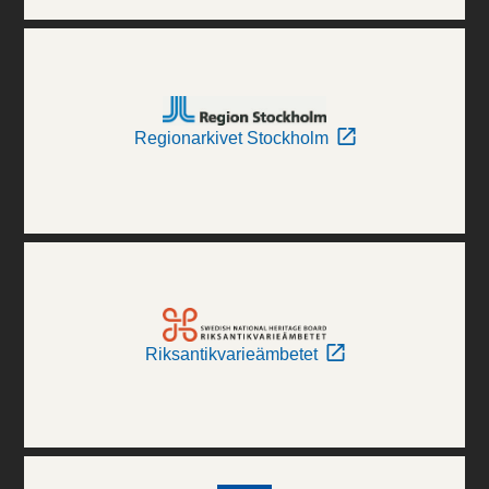
Regionarkivet Stockholm
Riksantikvarieämbetet