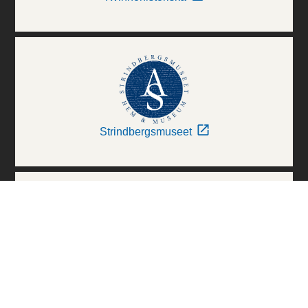
Strindbergsmuseet
Thielska Galleriet