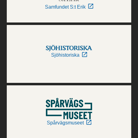
Samfundet S:t Erik
Sjöhistoriska
Spårvägsmuseet