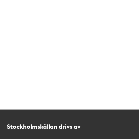
Kontakt
Stockholmskällan
Stockholmskällan drivs av