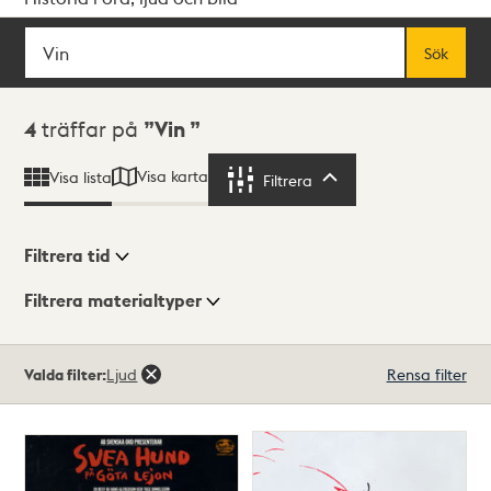
Sök
Fritextsök
Sök
Sökresultat
4
träffar på
Vin
Visa karta
Visa lista
Filtrera
Filtrera
Filtrera tid
Filtrera materialtyper
Visningsläge
Totalt
Valda filter:
Ljud
Rensa filter
4
träffar
Lista
Karta