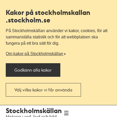
Kakor på stockholmskallan
.stockholm.se
På Stockholmskällan använder vi kakor, cookies, för att
sammanställa statistik och för att webbplatsen ska
fungera på ett bra sätt för dig.
Om kakor på Stockholmskällan
Godkänn alla kakor
Välj vilka kakor vi får använda
Till
Till
Stockholmskällan
navigationen
huvudinnehållet
Historia i ord, ljud och bild