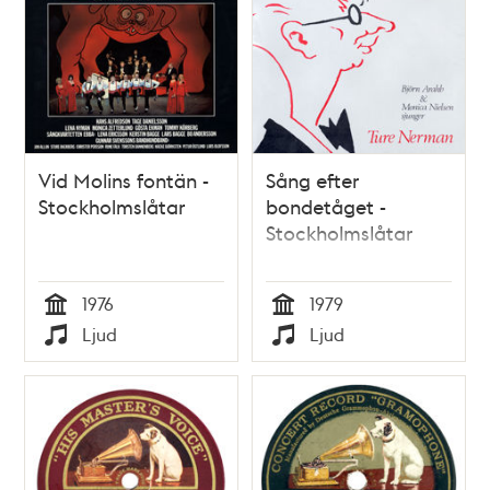
Vid Molins fontän -
Sång efter
Stockholmslåtar
bondetåget -
Stockholmslåtar
1976
1979
Tid
Tid
Ljud
Ljud
Typ
Typ