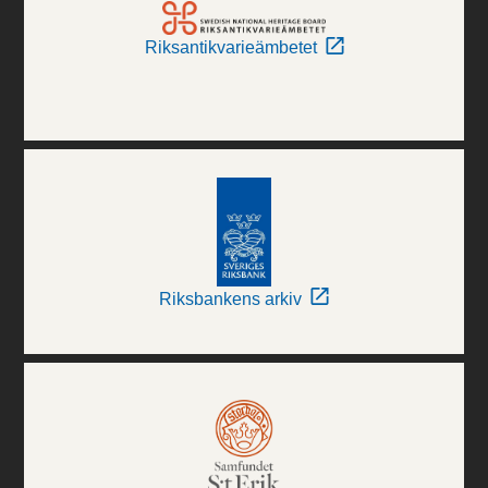
Riksantikvarieämbetet
Riksbankens arkiv