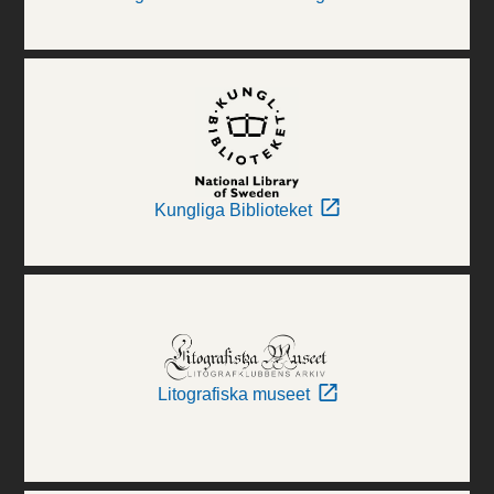
Kungliga Biblioteket
Litografiska museet