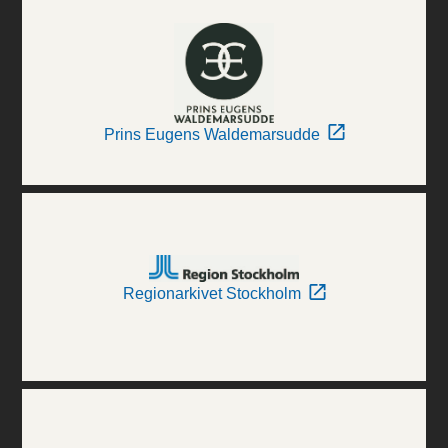
Prins Eugens Waldemarsudde
Regionarkivet Stockholm