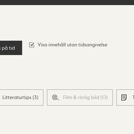
Visa innehåll utan tidsangivelse
a på tid
Litteraturtips
(
3
)
Film & rörlig bild
(
0
)