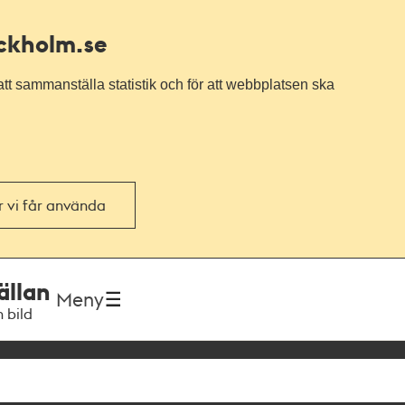
ockholm.se
tt sammanställa statistik och för att webbplatsen ska
or vi får använda
ällan
Meny
h bild