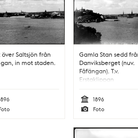
t över Saltsjön från
Gamla Stan sedd frå
gan, in mot staden.
Danviksberget (nuv.
Fåfängan). T.v.
Erstaklippan
1896
1896
Tid
Foto
Foto
Typ