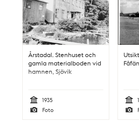
Årstadal. Stenhuset och
Utsik
gamla materialboden vid
Fåfän
hamnen, Sjövik
1935
Tid
Tid
Foto
Typ
Typ