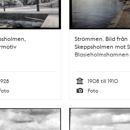
psholmen,
Strömmen. Bild från
rmotiv
Skeppsholmen mot S
Blasieholmshamnen
1928
1908 till 1910
Tid
Foto
Foto
Typ