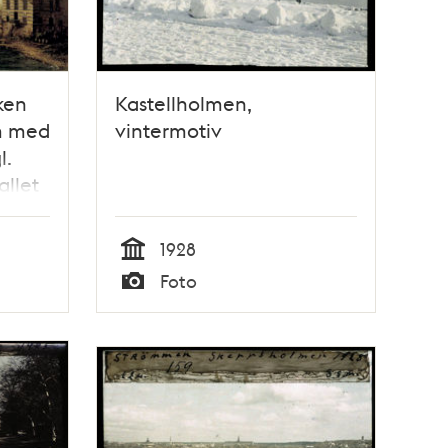
ken
Kastellholmen,
m med
vintermotiv
l.
allet
1928
Tid
Foto
Typ