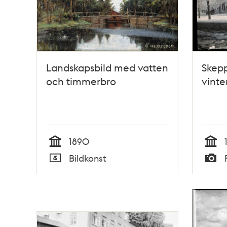
Landskapsbild med vatten
Skep
och timmerbro
vinte
1890
Tid
Tid
Bildkonst
Typ
Typ