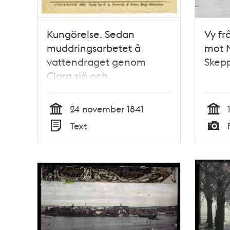
Kungörelse. Sedan
Vy fr
muddringsarbetet å
mot 
vattendraget genom
Skep
Clara sjö och
Rörstrandsviken samt
kanalen ut till
24 november 1841
Carlbergsviken numera
Tid
Tid
Text
blifvit
Typ
Typ
fullbordadt...Stockholm
den 24 november 1841.