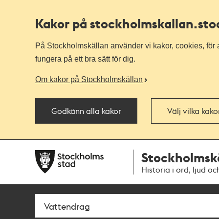
Kakor på stockholmskallan
.st
På Stockholmskällan använder vi kakor, cookies, för a
fungera på ett bra sätt för dig.
Om kakor på Stockholmskällan
Godkänn alla kakor
Välj vilka kak
Till
Till
Stockholmsk
navigationen
huvudinnehållet
Historia i ord, ljud oc
Sök
Fritextsök