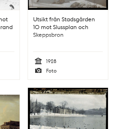
mot
Utsikt från Stadsgården
Grand
10 mot Slussplan och
Skeppsbron
1928
Tid
Foto
Typ