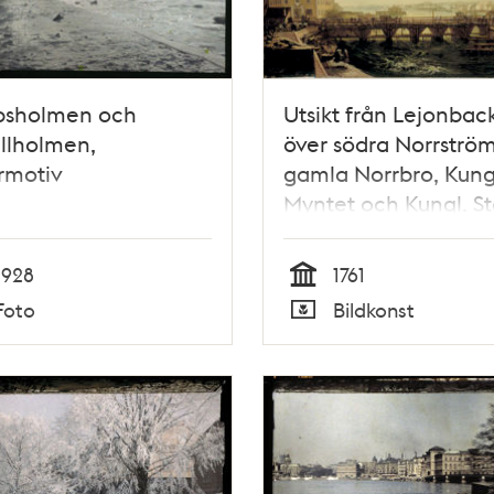
psholmen och
Utsikt från Lejonbac
llholmen,
över södra Norrströ
rmotiv
gamla Norrbro, Kung
Myntet och Kungl. St
1928
1761
Tid
Foto
Bildkonst
Typ