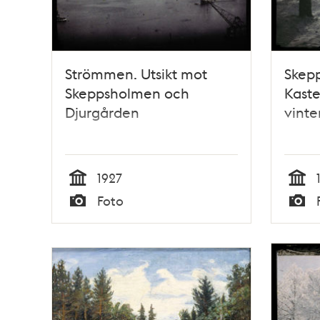
Strömmen. Utsikt mot
Skep
Skeppsholmen och
Kaste
Djurgården
vinte
1927
Tid
Tid
Foto
Typ
Typ