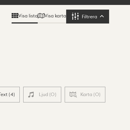
Visa karta
Visa lista
Filtrera
Filtrera
Text
(
4
)
Ljud
(
0
)
Karta
(
0
)