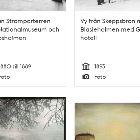
ån Strömparterren
Vy från Skeppsbron 
Nationalmuseum och
Blasieholmen med 
psholmen
hotell
1880 till 1889
1893
Tid
Foto
Foto
Typ