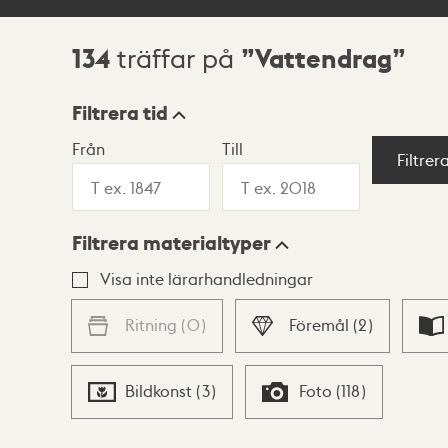
134
Vattendrag
träffar på
Sökresultat
Filtrera tid
Från
Till
Visningsläge
Filtrer
Filtrera materialtyper
Lista
Karta
Visa inte lärarhandledningar
Ritning
(
0
)
Föremål
(
2
)
Bildkonst
(
3
)
Foto
(
118
)