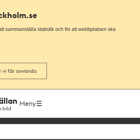
ockholm.se
tt sammanställa statistik och för att webbplatsen ska
or vi får använda
ällan
Meny
h bild