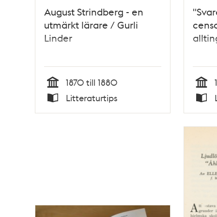
August Strindberg - en
"Svar
utmärkt lärare / Gurli
cens
Linder
allti
1870 till 1880
Tid
Tid
Litteraturtips
Typ
Typ