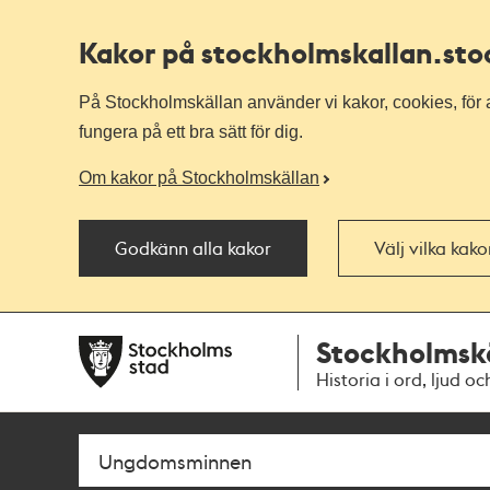
Kakor på stockholmskallan
.st
På Stockholmskällan använder vi kakor, cookies, för a
fungera på ett bra sätt för dig.
Om kakor på Stockholmskällan
Godkänn alla kakor
Välj vilka kak
Till
Till
Stockholmsk
navigationen
huvudinnehållet
Historia i ord, ljud oc
Sök
Fritextsök