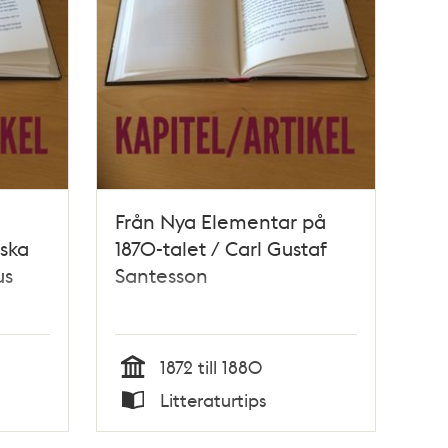
Från Nya Elementar på
wska
1870-talet / Carl Gustaf
us
Santesson
1872 till 1880
Tid
Litteraturtips
Typ