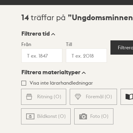
14
Ungdomsminnen
träffar på
Sökresultat
Filtrera tid
Från
Till
Visningsläge
Filtrer
Filtrera materialtyper
Lista
Karta
Visa inte lärarhandledningar
Ritning
(
0
)
Föremål
(
0
)
Bildkonst
(
0
)
Foto
(
0
)