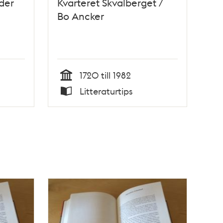
lder
Kvarteret Skvalberget /
Bo Ancker
1720 till 1982
Tid
Litteraturtips
Typ