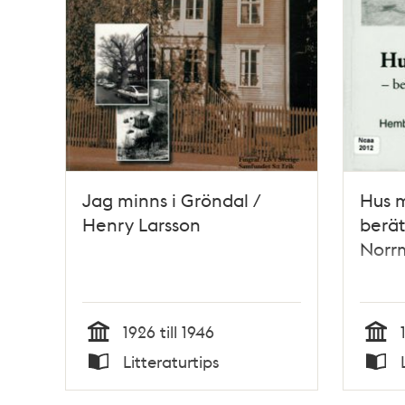
Jag minns i Gröndal /
Hus m
Henry Larsson
berät
Norr
1926 till 1946
Tid
Tid
Litteraturtips
Typ
Typ