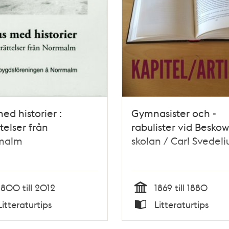
ed historier :
Gymnasister och -
telser från
rabulister vid Besko
malm
skolan / Carl Svedeli
1800 till 2012
1869 till 1880
Tid
Litteraturtips
Litteraturtips
Typ