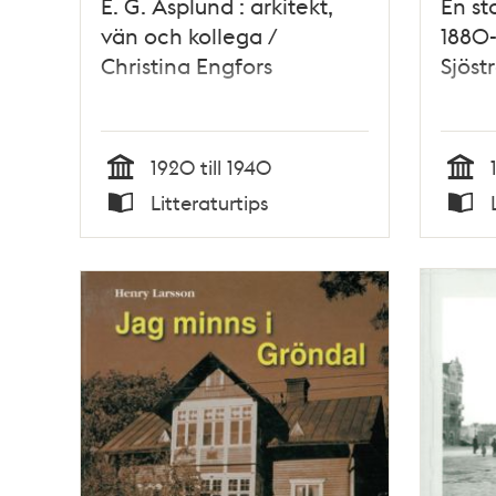
E. G. Asplund : arkitekt,
En s
vän och kollega /
1880-
Christina Engfors
Sjöst
1920 till 1940
Tid
Tid
Litteraturtips
Typ
Typ