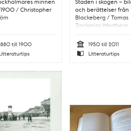
tockholmares minnen
Staden i skogen – bi
1900 / Christopher
och berättelser från
röm
Blackeberg / Tomas
Zackarias Westberg
1880 till 1900
1950 till 2011
Tid
Litteraturtips
Litteraturtips
Typ