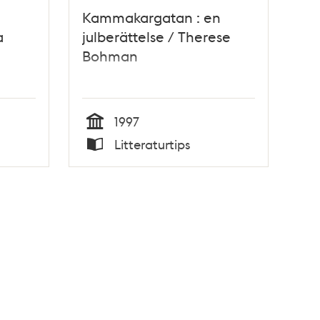
Kammakargatan : en
a
julberättelse / Therese
Bohman
1997
Tid
Litteraturtips
Typ