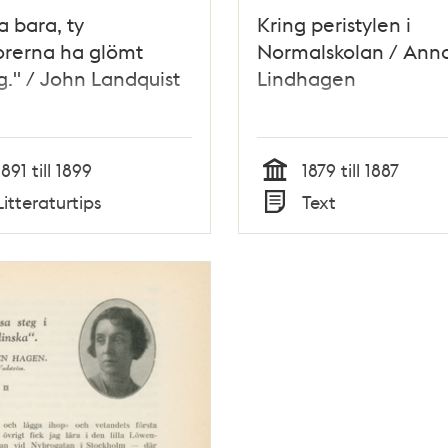
a bara, ty
Kring peristylen i
orerna ha glömt
Normalskolan / Ann
ng." / John Landquist
Lindhagen
1891 till 1899
1879 till 1887
Tid
Litteraturtips
Text
Typ