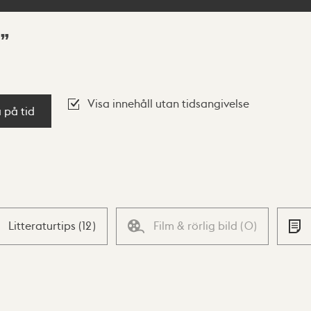
Visa innehåll utan tidsangivelse
a på tid
Litteraturtips
(
12
)
Film & rörlig bild
(
0
)