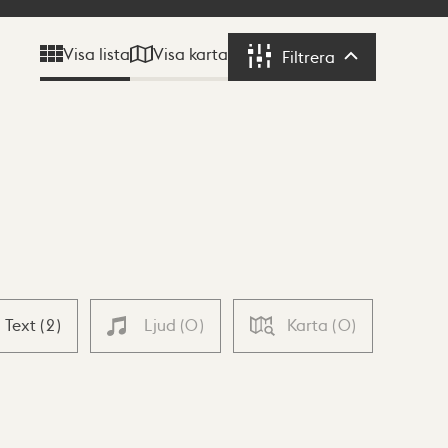
Visa karta
Visa lista
Filtrera
Filtrera
Text
(
2
)
Ljud
(
0
)
Karta
(
0
)