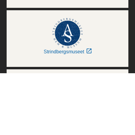
Strindbergsmuseet
Thielska Galleriet