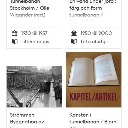
Tunnelbanan i
En värld under jord :
Stockholm / Olle
färg och form i
Wigander (red.)
tunnelbanan /
Göran Söderström
(red.)
1930 till 1957
1950 till 2000
Tid
Tid
Litteraturtips
Litteraturtips
Typ
Typ
Strömmen.
Konsten i
Byggnation av
tunnelbanan / Björn