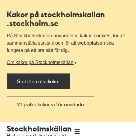
Kakor på stockholmskallan
.stockholm.se
På Stockholmskällan använder vi kakor, cookies, för att
sammanställa statistik och för att webbplatsen ska
fungera på ett bra sätt för dig.
Om kakor på Stockholmskällan
Godkänn alla kakor
Välj vilka kakor vi får använda
Till
Till
Stockholmskällan
navigationen
huvudinnehållet
Historia i ord, ljud och bild