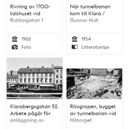
Rivning av 1700-
När tunnelbanan
talshuset vid
kom till Klara /
Riddargatan 1
Gunnar Hult
tillhörigt Vera och
Naja Cedergren.
1962
1954
Här bereds plats för
Tid
Tid
Foto
Litteraturtips
tunnelbanan
Typ
Typ
Klarabergsgatan 52.
Riksgropen, bygget
Arbete pågår för
av tunnelbanan vid
anläggning av
Hötorget
tunnelbanan. Här