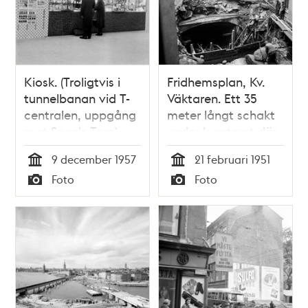
Kiosk. (Troligtvis i
Fridhemsplan, Kv.
tunnelbanan vid T-
Väktaren. Ett 35
centralen, uppgång
meter långt schakt
mot Segels Torg)
under kvarteret där
tunnelbanan går.
9 december 1957
21 februari 1951
Gator som omringar
Tid
Tid
Foto
Foto
kvarteret är,
Typ
Typ
Drottningholmsv.,
Fridhemsg., Sankt
Göransg. och Sankt
Eriksg