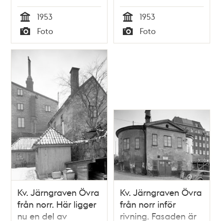
vid
1953
1953
Klarabergsgatan 50
Tid
Tid
Foto
Foto
ligger nu Åhléns
Typ
Typ
varuhus
Kv. Järngraven Övra
Kv. Järngraven Övra
från norr. Här ligger
från norr inför
nu en del av
rivning. Fasaden är