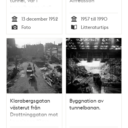
tunnel, var i
Alfredsson
tunnelbanan skall
gå fram under
13 december 1952
1957 till 1990
strömmen. T. v. ses
Tid
Tid
Foto
Litteraturtips
Strömsborg och
Typ
Typ
Restaurant Trianon
och t.h.
Riddarholmen. I
fonden kan vi se
Gamla Stan och
Katarina kyrka
Klarabergsgatan
Byggnation av
västerut från
tunnelbanan.
Drottninggatan mot
korsningen Klara
Östra Kyrkogata.