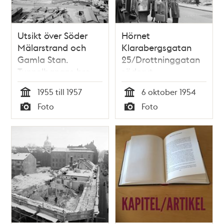
Utsikt över Söder
Hörnet
Mälarstrand och
Klarabergsgatan
Gamla Stan.
25/Drottninggatan
Tunnelbanans bro
söderut.
byggs mellan
Husmoderns
1955 till 1957
6 oktober 1954
Slussen och Gamla
Varuhus ska rivas.
Tid
Tid
Foto
Foto
Stan
Skylt, ""Vi måste
Typ
Typ
flytta. Huset rivs för
tunnelbanan"".
Hotel de Suede
redan rivet