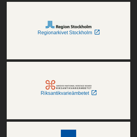
Regionarkivet Stockholm
Riksantikvarieämbetet