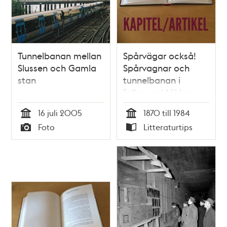
Tunnelbanan mellan
Spårvägar också!
Slussen och Gamla
Spårvagnar och
stan
tunnelbanan i
folkmun / Niklas
Ericsson
16 juli 2005
1870 till 1984
Tid
Tid
Foto
Litteraturtips
Typ
Typ