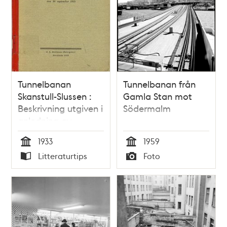
Tunnelbanan
Tunnelbanan från
Skanstull-Slussen :
Gamla Stan mot
Beskrivning utgiven i
Södermalm
anledning av
tunnelbanans
1933
1959
invigning den 30
Tid
Tid
Litteraturtips
Foto
september 1933
Typ
Typ