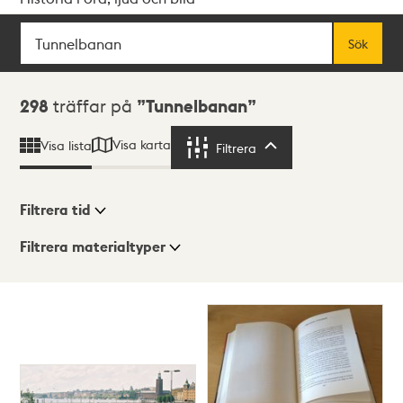
Sök
Fritextsök
Sök
Sökresultat
298
träffar på
Tunnelbanan
Visa karta
Visa lista
Filtrera
Filtrera
Filtrera tid
Filtrera materialtyper
Visningsläge
Totalt
298
träffar
Lista
Karta