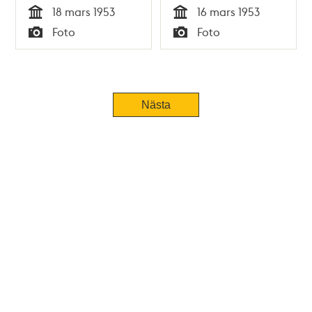
18 mars 1953
16 mars 1953
Körbana korsar
Tid
Tid
Foto
Foto
rivningstomterna i
Typ
Typ
kvarteret Hägern
Större för
byggandet av
tunnelbanan
Nästa