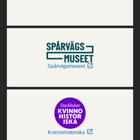
Spårvägsmuseet
Kvinnohistoriska