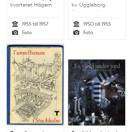
kvarteret Hägern
kv. Uggleborg.
större
Tunnel mellan
stationerna T-
1955 till 1957
1950 till 1955
centralen och
Tid
Tid
Foto
Foto
Hötorget
Typ
Typ