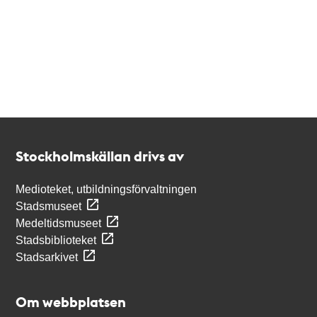
Kontakt
Stockholmskällan
Stockholmskällan drivs av
Medioteket, utbildningsförvaltningen
Stadsmuseet
Medeltidsmuseet
Stadsbiblioteket
Stadsarkivet
Om webbplatsen