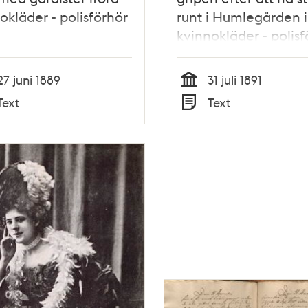
okläder - polisförhör
runt i Humlegården i
kvinnokläder - polisf
1891
27 juni 1889
31 juli 1891
Tid
Text
Text
Typ