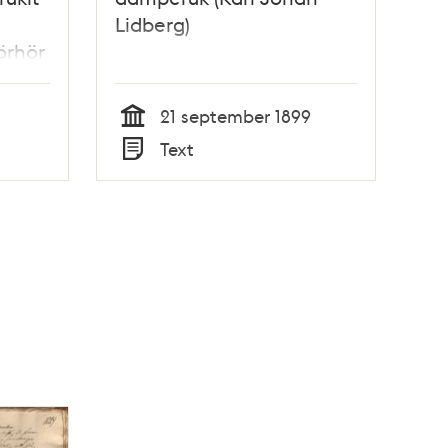
Lidberg)
örhör
21 september 1899
Tid
Text
Typ