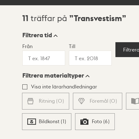
11
Transvestism
träffar på
Sökresultat
Filtrera tid
Från
Till
Visningsläge
Filtrer
Filtrera materialtyper
Lista
Karta
Visa inte lärarhandledningar
Ritning
(
0
)
Föremål
(
0
)
Bildkonst
(
1
)
Foto
(
6
)