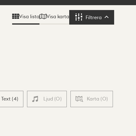
Visa karta
Visa lista
Filtrera
Filtrera
Text
(
4
)
Ljud
(
0
)
Karta
(
0
)