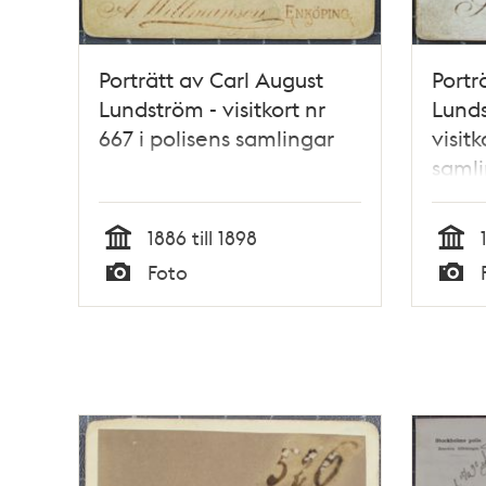
Porträtt av Carl August
Portr
Lundström - visitkort nr
Lund
667 i polisens samlingar
visitk
saml
1886 till 1898
Tid
Tid
Foto
Typ
Typ