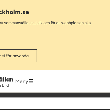
ockholm.se
tt sammanställa statistik och för att webbplatsen ska
or vi får använda
ällan
Meny
h bild