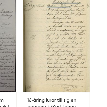
öm
16-åring lurar till sig en
rukit
damperuk (Karl Johan