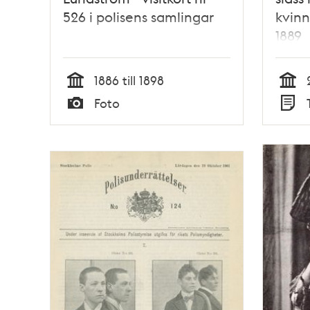
526 i polisens samlingar
kvinn
1889
1886 till 1898
Tid
Tid
Foto
Typ
Typ