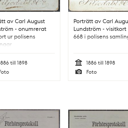
ätt av Carl August
Porträtt av Carl Augu
ström - onumrerat
Lundström - visitkort
ort ur polisens
668 i polisens samlin
ingar
1886 till 1898
1886 till 1898
Tid
Foto
Foto
Typ