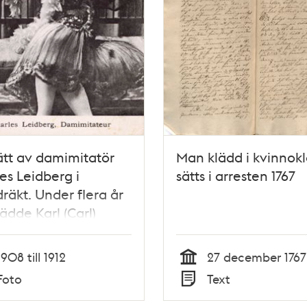
ätt av damimitatör
Man klädd i kvinnok
es Leidberg i
sätts i arresten 1767
räkt. Under flera år
ädde Karl (Carl)
n Lidberg
berg/Leidberg) som
1908 till 1912
27 december 1767
llad "damimitatör"
Tid
Foto
Text
rietéer och
Typ
nader.