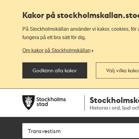
Kakor på stockholmskallan
.st
På Stockholmskällan använder vi kakor, cookies, för a
fungera på ett bra sätt för dig.
Om kakor på Stockholmskällan
Godkänn alla kakor
Välj vilka kak
Till
Till
Stockholmsk
navigationen
huvudinnehållet
Historia i ord, ljud oc
Sök
Fritextsök