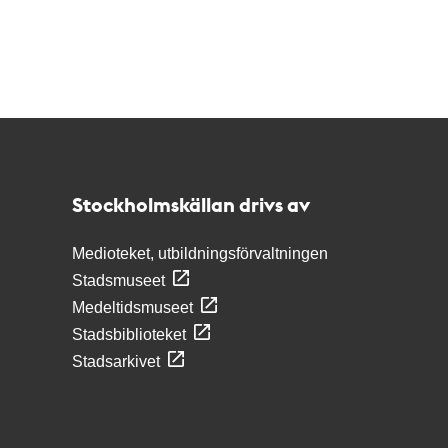
Kontakt
Stockholmskällan
Stockholmskällan drivs av
Medioteket, utbildningsförvaltningen
Stadsmuseet
Medeltidsmuseet
Stadsbiblioteket
Stadsarkivet