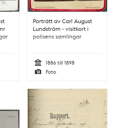
st
Porträtt av Carl August
 nr
Lundström - visitkort i
gar
polisens samlingar
1886 till 1898
Tid
Foto
Typ