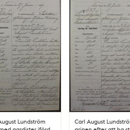
August Lundström
Carl August Lundstr
 med gardister iförd
gripen efter att ha st