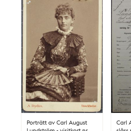
Porträtt av Carl August
Carl 
Lundström - visitkort nr
slåss