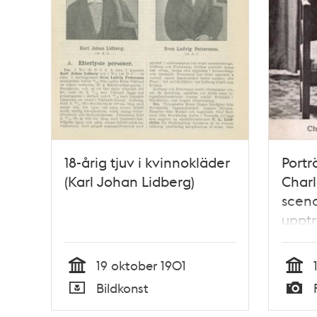
18-årig tjuv i kvinnokläder
Portr
(Karl Johan Lidberg)
Charl
scend
upptr
Joha
(Lied
19 oktober 1901
så ka
Tid
Tid
Bildkonst
på va
Typ
Typ
mark