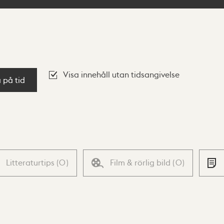
Visa innehåll utan tidsangivelse
a på tid
Litteraturtips
(
0
)
Film & rörlig bild
(
0
)