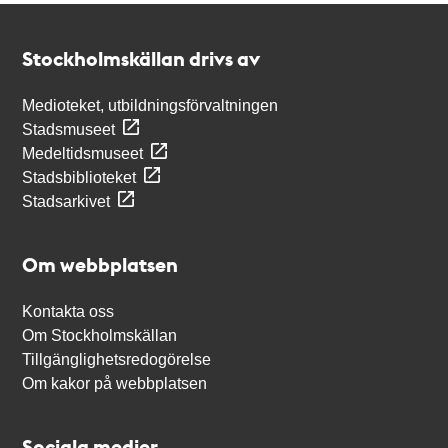
Kontakt
Stockholmskällan
Stockholmskällan drivs av
Medioteket, utbildningsförvaltningen
Stadsmuseet
Medeltidsmuseet
Stadsbiblioteket
Stadsarkivet
Om webbplatsen
Kontakta oss
Om Stockholmskällan
Tillgänglighetsredogörelse
Om kakor på webbplatsen
Sociala medier