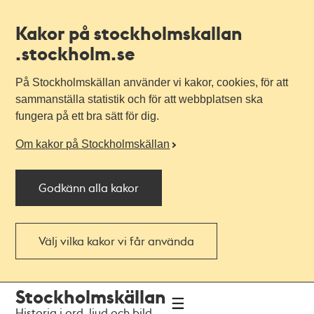
Kakor på stockholmskallan
.stockholm.se
På Stockholmskällan använder vi kakor, cookies, för att
sammanställa statistik och för att webbplatsen ska
fungera på ett bra sätt för dig.
Om kakor på Stockholmskällan
Godkänn alla kakor
Välj vilka kakor vi får använda
Till
Till
Stockholmskällan
navigationen
huvudinnehållet
Historia i ord, ljud och bild