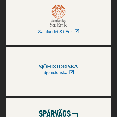
Samfundet S:t Erik
Sjöhistoriska