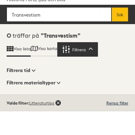
Sök
Fritextsök
Sök
Sökresultat
0
träffar på
Transvestism
Visa karta
Visa lista
Filtrera
Filtrera
Filtrera tid
Filtrera materialtyper
Visningsläge
Totalt
Valda filter:
Litteraturtips
Rensa filter
0
träffar
Lista
Karta