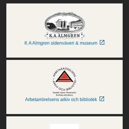
K A Almgren sidenväveri & museum
Arbetarrörelsens arkiv och bibliotek