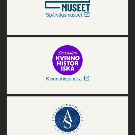
Spårvägsmuseet
Kvinnohistoriska