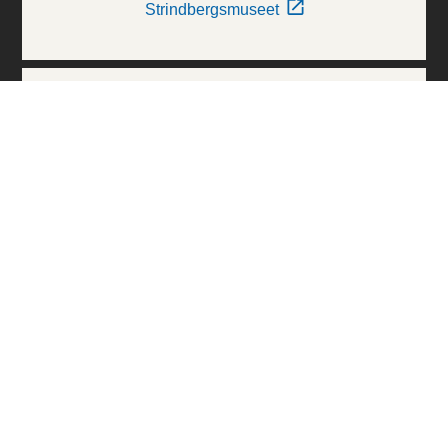
Strindbergsmuseet
Thielska Galleriet
Världskulturmuseerna