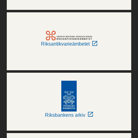
Riksantikvarieämbetet
Riksbankens arkiv