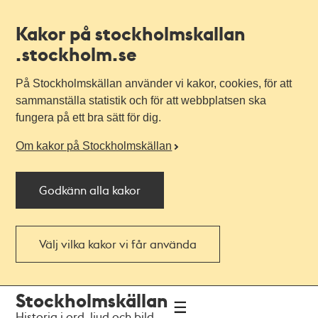
Kakor på stockholmskallan
.stockholm.se
På Stockholmskällan använder vi kakor, cookies, för att
sammanställa statistik och för att webbplatsen ska
fungera på ett bra sätt för dig.
Om kakor på Stockholmskällan
Godkänn alla kakor
Välj vilka kakor vi får använda
Till
Till
Stockholmskällan
navigationen
huvudinnehållet
Historia i ord, ljud och bild