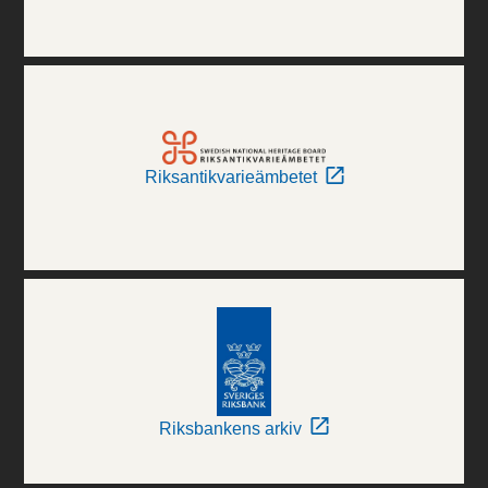
Riksantikvarieämbetet
Riksbankens arkiv