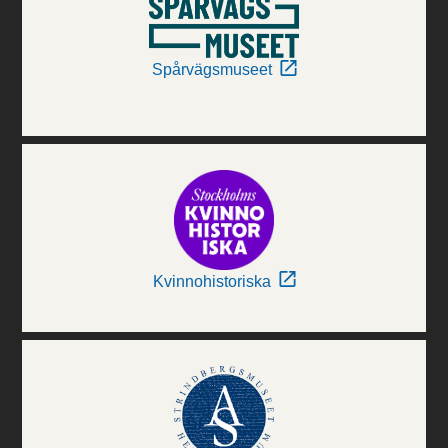
Spårvägsmuseet
Kvinnohistoriska