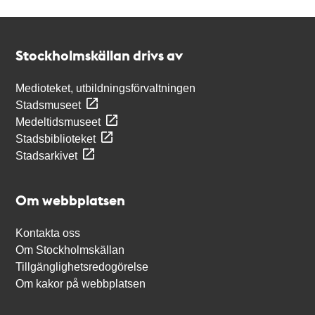
Kontakt
Stockholmskällan
Stockholmskällan drivs av
Medioteket, utbildningsförvaltningen
Stadsmuseet
Medeltidsmuseet
Stadsbiblioteket
Stadsarkivet
Om webbplatsen
Kontakta oss
Om Stockholmskällan
Tillgänglighetsredogörelse
Om kakor på webbplatsen