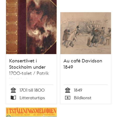
Konsertlivet i
Au café Davidson
Stockholm under
1849
1700-talet / Patrik
Vretblad
1701 till 1800
1849
Tid
Tid
Litteraturtips
Bildkonst
Typ
Typ