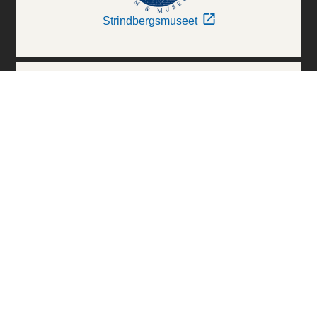
Strindbergsmuseet
Thielska Galleriet
Världskulturmuseerna