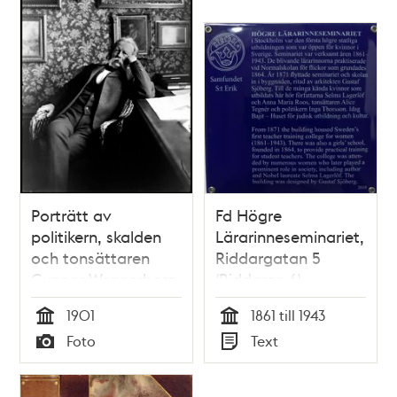
Porträtt av
Fd Högre
politikern, skalden
Lärarinneseminariet,
och tonsättaren
Riddargatan 5
Gunnar Wennerberg
(Riddaren 6),
Östermalm
1901
1861 till 1943
Tid
Tid
Foto
Text
Typ
Typ