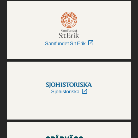
Samfundet S:t Erik
Sjöhistoriska