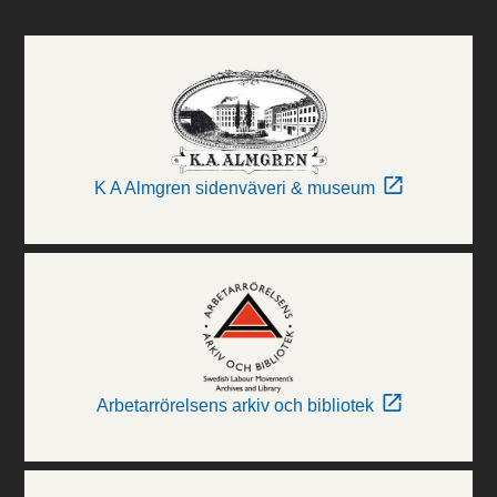
K A Almgren sidenväveri & museum
Arbetarrörelsens arkiv och bibliotek