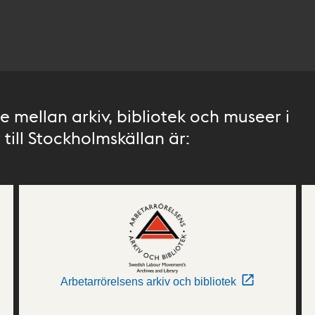
 mellan arkiv, bibliotek och museer i
till Stockholmskällan är:
Arbetarrörelsens arkiv och bibliotek