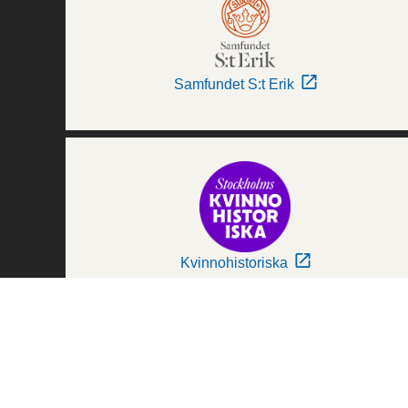
Samfundet S:t Erik
Kvinnohistoriska