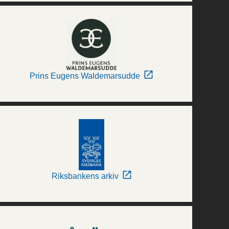
Prins Eugens Waldemarsudde
Riksbankens arkiv