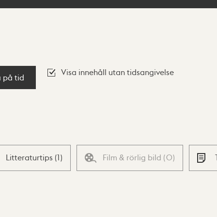
Visa innehåll utan tidsangivelse
a på tid
Litteraturtips
(
1
)
Film & rörlig bild
(
0
)