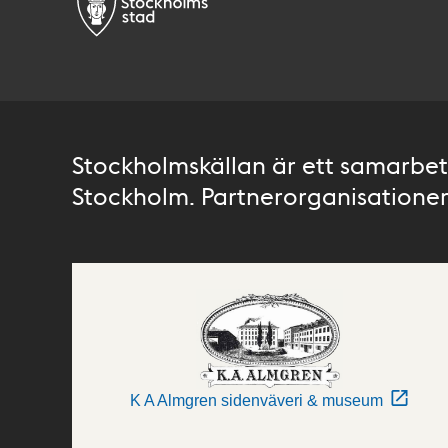
Stockholmskällan är ett samarbete
Stockholm. Partnerorganisationer 
K A Almgren sidenväveri & museum