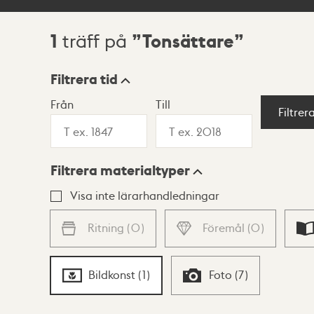
1
Tonsättare
träff på
Sökresultat
Filtrera tid
Från
Till
Visningsläge
Filtrer
Filtrera materialtyper
Lista
Karta
Visa inte lärarhandledningar
Ritning
(
0
)
Föremål
(
0
)
Bildkonst
(
1
)
Foto
(
7
)