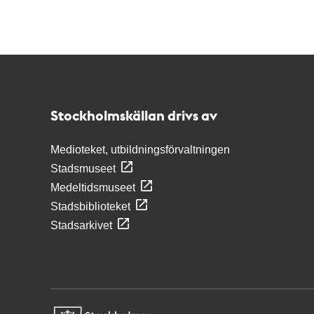
Kontakt
Stockholmskällan
Stockholmskällan drivs av
Medioteket, utbildningsförvaltningen
Stadsmuseet
Medeltidsmuseet
Stadsbiblioteket
Stadsarkivet