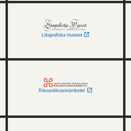
Litografiska museet
Riksantikvarieämbetet