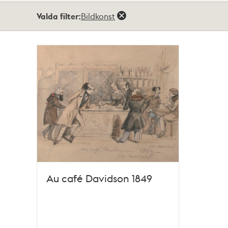
Totalt
Valda filter:
Bildkonst
1
träffar
Au café Davidson 1849