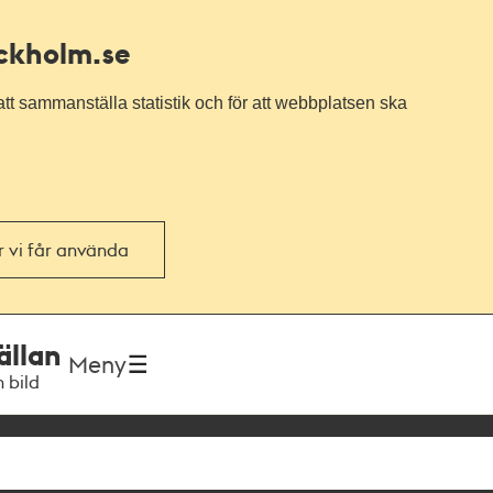
ockholm.se
tt sammanställa statistik och för att webbplatsen ska
or vi får använda
ällan
Meny
h bild