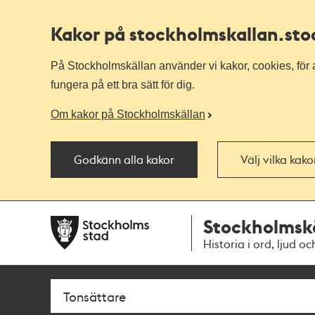
Kakor på stockholmskallan
.st
På Stockholmskällan använder vi kakor, cookies, för a
fungera på ett bra sätt för dig.
Om kakor på Stockholmskällan
Godkänn alla kakor
Välj vilka kak
Till
Till
Stockholmsk
navigationen
huvudinnehållet
Historia i ord, ljud oc
Sök
Fritextsök