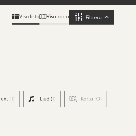
Visa karta
Visa lista
Filtrera
Filtrera
Text
(
1
)
Ljud
(
1
)
Karta
(
0
)