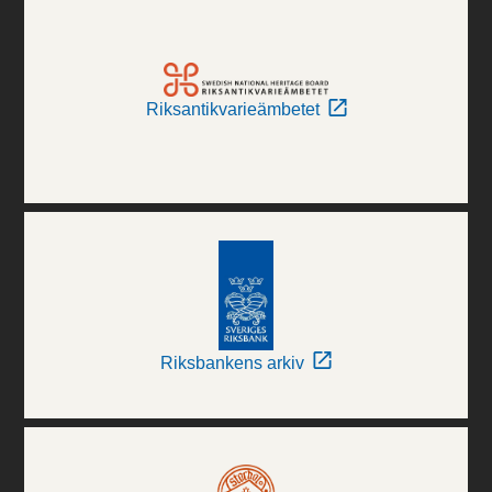
Riksantikvarieämbetet
Riksbankens arkiv