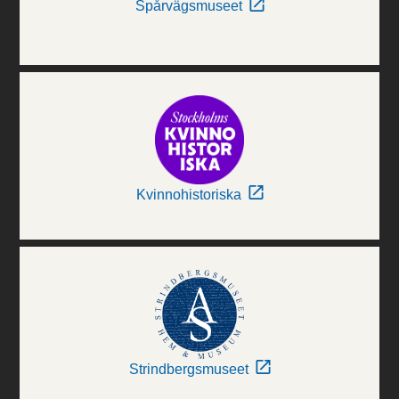
Spårvägsmuseet
Kvinnohistoriska
Strindbergsmuseet