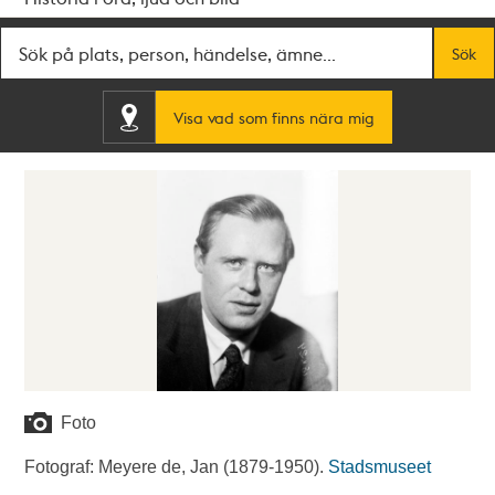
Fritextsök
Sök
Visa vad som finns nära mig
Foto
Fotograf: Meyere de, Jan (1879-1950).
Stadsmuseet