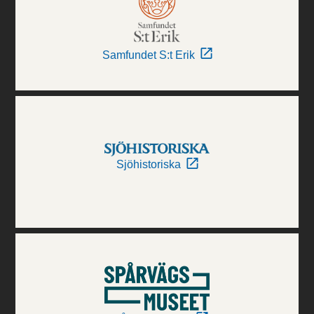
Samfundet S:t Erik
Sjöhistoriska