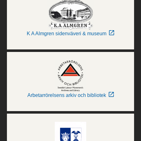
K A Almgren sidenväveri & museum
Arbetarrörelsens arkiv och bibliotek