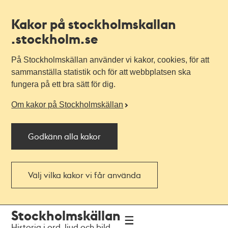
Kakor på stockholmskallan
.stockholm.se
På Stockholmskällan använder vi kakor, cookies, för att
sammanställa statistik och för att webbplatsen ska
fungera på ett bra sätt för dig.
Om kakor på Stockholmskällan
Godkänn alla kakor
Välj vilka kakor vi får använda
Till
Till
Stockholmskällan
navigationen
huvudinnehållet
Historia i ord, ljud och bild