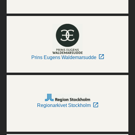
Prins Eugens Waldemarsudde
Regionarkivet Stockholm