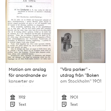
Motion om anslag
"Våra parker" -
för anordnande av
utdrag från "Boken
konserter av
om Stockholm" 1901
manskörer i
Stockholms parker -
1912
1901
Stadsfullmäktige
Tid
Tid
Text
Text
1912
Typ
Typ