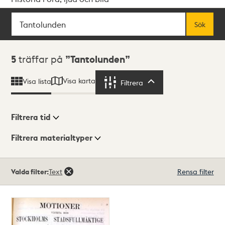
Sök
Fritextsök
Sök
Sökresultat
5
träffar på
Tantolunden
Visa karta
Visa lista
Filtrera
Filtrera
Filtrera tid
Filtrera materialtyper
Visningsläge
Totalt
Valda filter:
Text
Rensa filter
5
träffar
Lista
Karta