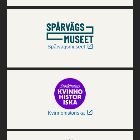
Spårvägsmuseet
Kvinnohistoriska