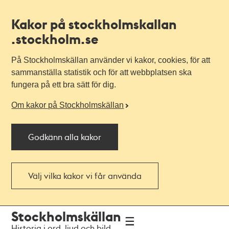
Kakor på stockholmskallan
.stockholm.se
På Stockholmskällan använder vi kakor, cookies, för att
sammanställa statistik och för att webbplatsen ska
fungera på ett bra sätt för dig.
Om kakor på Stockholmskällan
Godkänn alla kakor
Välj vilka kakor vi får använda
Till
Till
Stockholmskällan
navigationen
huvudinnehållet
Historia i ord, ljud och bild