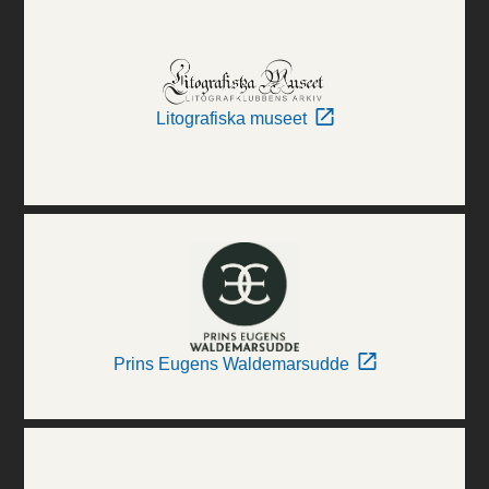
Litografiska museet
Prins Eugens Waldemarsudde