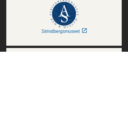
Strindbergsmuseet
Thielska Galleriet