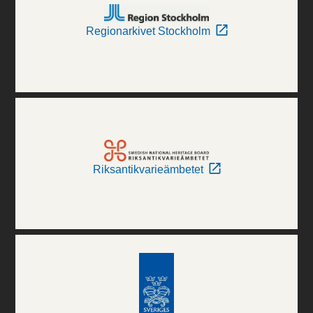
Regionarkivet Stockholm
Riksantikvarieämbetet