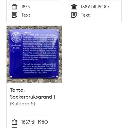
1873
1882 till 1900
Tid
Tid
Text
Text
Typ
Typ
Tanto,
Sockerbruksgränd 1
(Kulltorp 5)
1857 till 1980