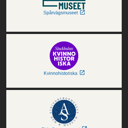
Spårvägsmuseet
Kvinnohistoriska