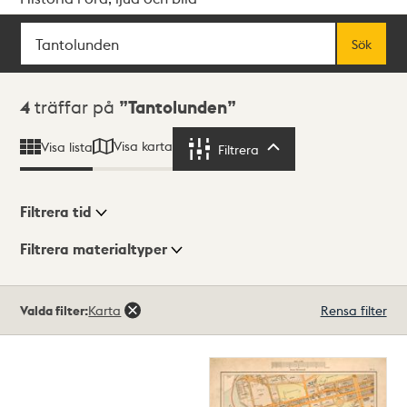
Sök
Fritextsök
Sök
Sökresultat
4
träffar på
Tantolunden
Visa karta
Visa lista
Filtrera
Filtrera
Filtrera tid
Filtrera materialtyper
Visningsläge
Totalt
Valda filter:
Karta
Rensa filter
4
träffar
Lista
Karta