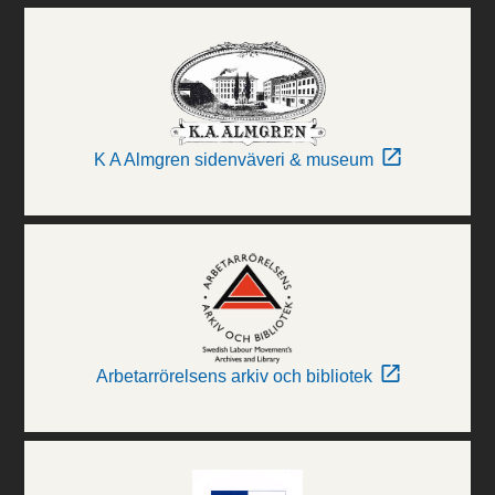
K A Almgren sidenväveri & museum
Arbetarrörelsens arkiv och bibliotek