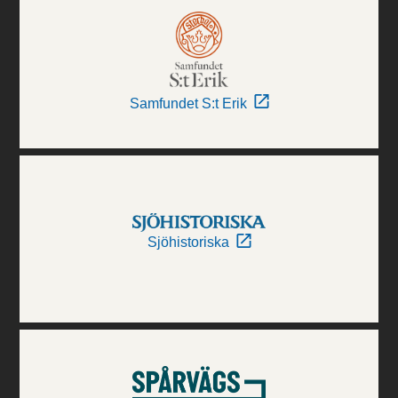
Samfundet S:t Erik
Sjöhistoriska