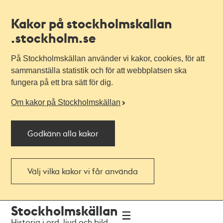
Kakor på stockholmskallan
.stockholm.se
På Stockholmskällan använder vi kakor, cookies, för att
sammanställa statistik och för att webbplatsen ska
fungera på ett bra sätt för dig.
Om kakor på Stockholmskällan
Godkänn alla kakor
Välj vilka kakor vi får använda
Till
Till
Stockholmskällan
navigationen
huvudinnehållet
Historia i ord, ljud och bild