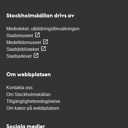
Kontakt
Stockholmskällan
Stockholmskällan drivs av
Medioteket, utbildningsförvaltningen
Stadsmuseet
Medeltidsmuseet
Stadsbiblioteket
Stadsarkivet
Om webbplatsen
Kontakta oss
Om Stockholmskällan
Tillgänglighetsredogörelse
Om kakor på webbplatsen
Sociala medier