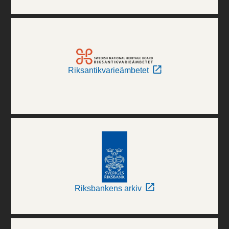
Riksantikvarieämbetet
Riksbankens arkiv