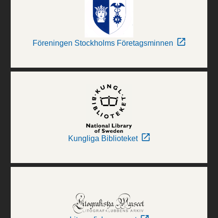
Föreningen Stockholms Företagsminnen
Kungliga Biblioteket