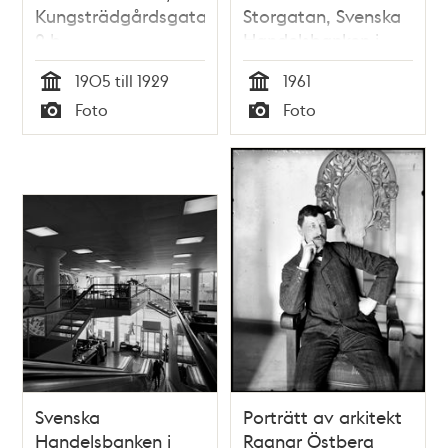
Kungsträdgårdsgatan
Storgatan, Svenska
2 b
Handelsbanken i
gatuplanet
1905 till 1929
1961
Tid
Tid
Foto
Foto
Typ
Typ
Svenska
Porträtt av arkitekt
Handelsbanken i
Ragnar Östberg