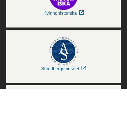
Kvinnohistoriska
Strindbergsmuseet
Thielska Galleriet