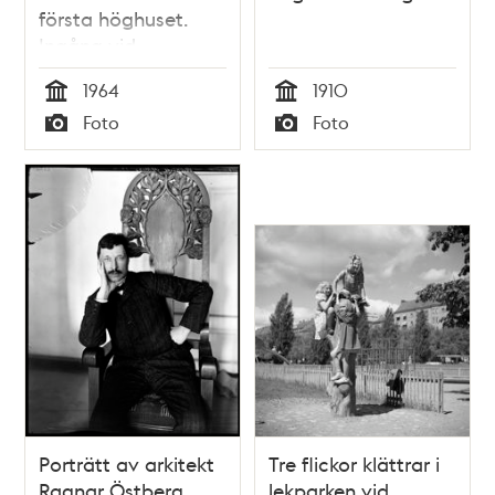
första höghuset.
Ingång vid
Sveavägen 17
1964
1910
Tid
Tid
Foto
Foto
Typ
Typ
Porträtt av arkitekt
Tre flickor klättrar i
Ragnar Östberg
lekparken vid