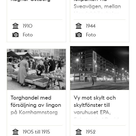
Sveavägen, mellan
Handelshögskolan
och
1910
1944
Stadsbiblioteket.
Tid
Tid
Foto
Foto
Typ
Typ
Torghandel med
Vy mot skylt och
försäljning av lingon
skyltfönster till
på Kornhamnstorg
varuhuset EPA,
Enhetspris AB, vid
Odengatan 71.
1905 till 1915
1952