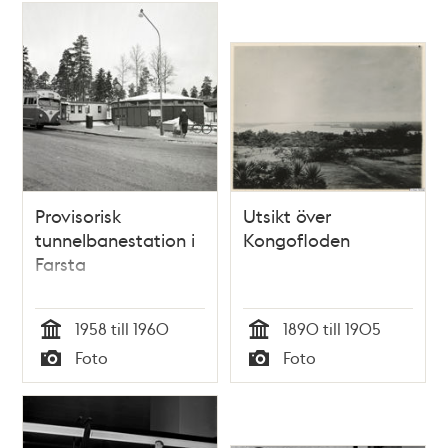
Provisorisk
Utsikt över
tunnelbanestation i
Kongofloden
Farsta
1958 till 1960
1890 till 1905
Tid
Tid
Foto
Foto
Typ
Typ