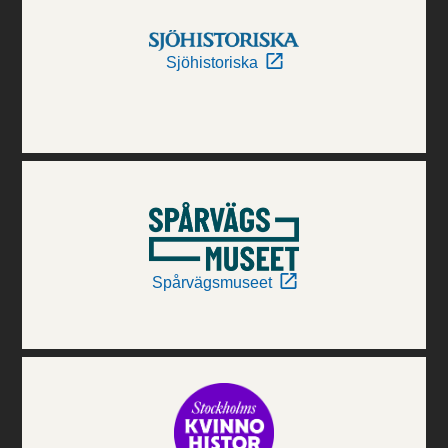
Sjöhistoriska
Spårvägsmuseet