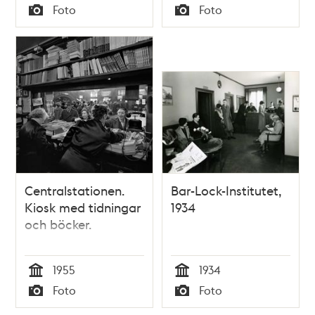
Tid
Tid
Foto
Foto
Typ
Typ
Centralstationen.
Bar-Lock-Institutet,
Kiosk med tidningar
1934
och böcker.
1955
1934
Tid
Tid
Foto
Foto
Typ
Typ