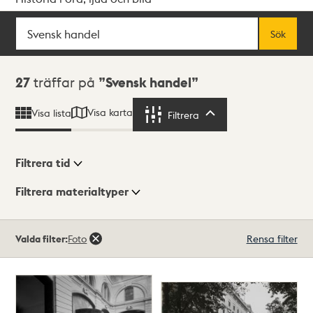
Sök
Fritextsök
Sök
Sökresultat
27
träffar på
Svensk handel
Visa karta
Visa lista
Filtrera
Filtrera
Filtrera tid
Filtrera materialtyper
Visningsläge
Totalt
Valda filter:
Foto
Rensa filter
27
träffar
Lista
Karta