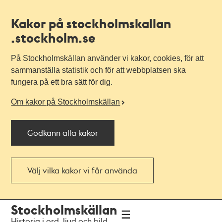
Kakor på stockholmskallan
.stockholm.se
På Stockholmskällan använder vi kakor, cookies, för att
sammanställa statistik och för att webbplatsen ska
fungera på ett bra sätt för dig.
Om kakor på Stockholmskällan
Godkänn alla kakor
Välj vilka kakor vi får använda
Till
Till
Stockholmskällan
navigationen
huvudinnehållet
Historia i ord, ljud och bild