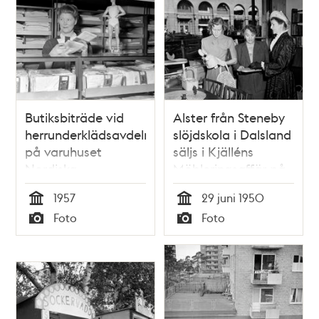
Butiksbiträde vid
Alster från Steneby
herrunderklädsavdelningen
slöjdskola i Dalsland
på varuhuset
säljs i Kjälléns
Nordiska
Möbleringsaffär på
Kompaniet, NK,
Sveavägen 29
1957
29 juni 1950
Hamngatan 18-20.
Tid
Tid
Foto
Foto
På disken står en
Typ
Typ
manlig skyltdocka
med undertröja och
benkläder i Jockey
modell med så
kallad Y-front