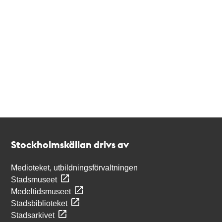
Kontakt
Stockholmskällan
Stockholmskällan drivs av
Medioteket, utbildningsförvaltningen
Stadsmuseet
Medeltidsmuseet
Stadsbiblioteket
Stadsarkivet