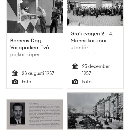
Grafikvägen 2 - 4.
Barnens Dag i
Människor köar
Vasaparken. Två
utanför
pojkar köper
Systembolagets
sockervadd
butiker, dagen före
23 december
julafton. (Nuvarande
Tid
28 augusti 1957
1957
adress är
Tid
Foto
Foto
Gullmarsplan 8-10)
Typ
Typ