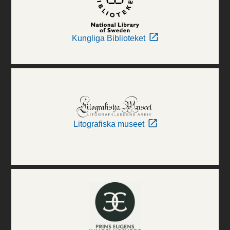
Kungliga Biblioteket
Litografiska museet