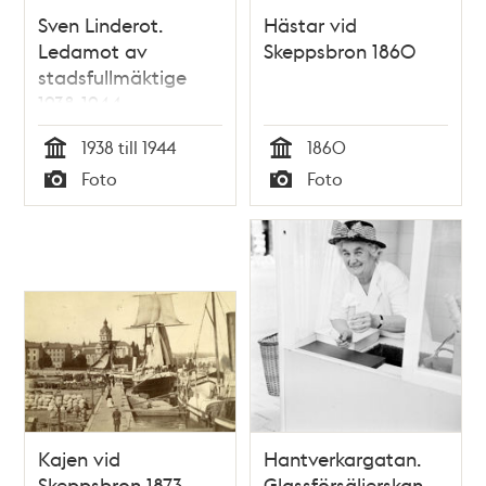
Sven Linderot.
Hästar vid
Ledamot av
Skeppsbron 1860
stadsfullmäktige
1938-1944
1938 till 1944
1860
Tid
Tid
Foto
Foto
Typ
Typ
Kajen vid
Hantverkargatan.
Skeppsbron 1873
Glassförsäljerskan