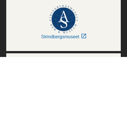
Strindbergsmuseet
Thielska Galleriet