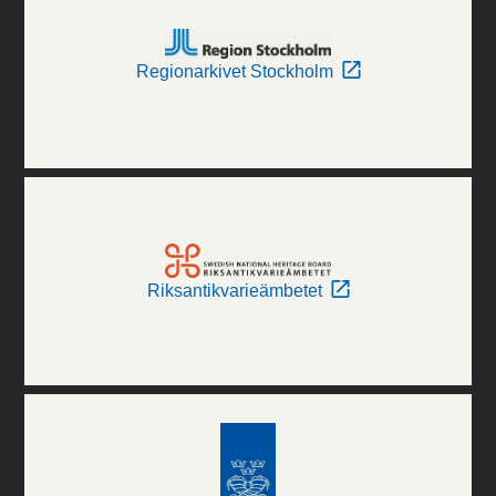
Regionarkivet Stockholm
Riksantikvarieämbetet