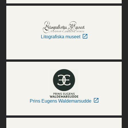
Litografiska museet
Prins Eugens Waldemarsudde