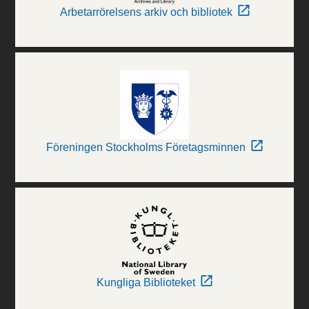
Arbetarrörelsens arkiv och bibliotek
Föreningen Stockholms Företagsminnen
Kungliga Biblioteket