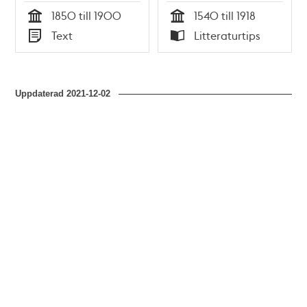
Nordin
1850 till 1900
1540 till 1918
Tid
Tid
Text
Litteraturtips
Typ
Typ
Uppdaterad
2021-12-02