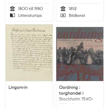
1800 till 1980
1852
Tid
Tid
Litteraturtips
Bildkonst
Typ
Typ
Lingonvin
Oordning :
torghandel i
Stockholm 1540-
1918 / Christina