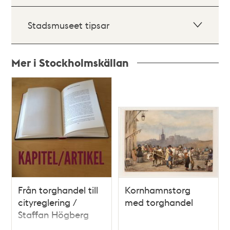
Stadsmuseet tipsar
Mer i Stockholmskällan
Relaterade
poster
och
teman
Från torghandel till
Kornhamnstorg
cityreglering /
med torghandel
Staffan Högberg