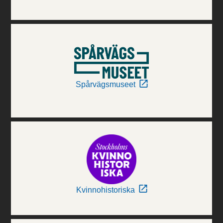
Spårvägsmuseet
Kvinnohistoriska