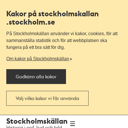
Kakor på stockholmskallan
.stockholm.se
På Stockholmskällan använder vi kakor, cookies, för att
sammanställa statistik och för att webbplatsen ska
fungera på ett bra sätt för dig.
Om kakor på Stockholmskällan
Godkänn alla kakor
Välj vilka kakor vi får använda
Till
Till
Stockholmskällan
navigationen
huvudinnehållet
Historia i ord, ljud och bild