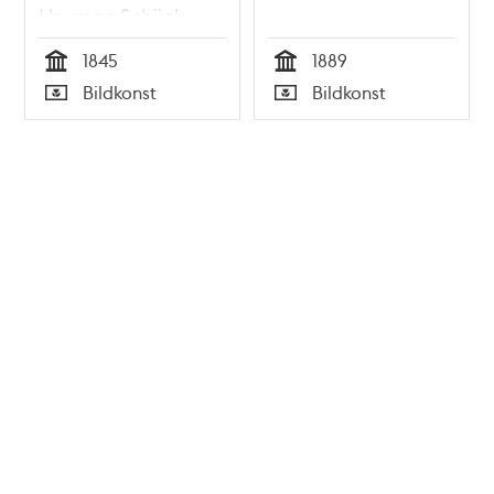
Heyman Schück
1845
1889
Tid
Tid
Bildkonst
Bildkonst
Typ
Typ