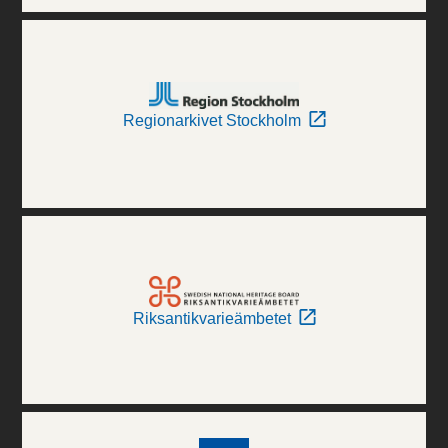
Regionarkivet Stockholm
Riksantikvarieämbetet