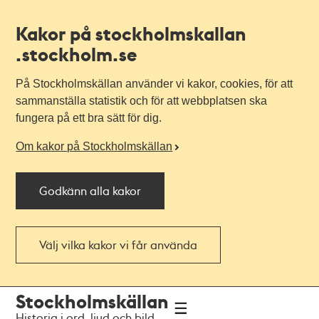
Kakor på stockholmskallan
.stockholm.se
På Stockholmskällan använder vi kakor, cookies, för att
sammanställa statistik och för att webbplatsen ska
fungera på ett bra sätt för dig.
Om kakor på Stockholmskällan
Godkänn alla kakor
Välj vilka kakor vi får använda
Till
Till
Stockholmskällan
navigationen
huvudinnehållet
Historia i ord, ljud och bild