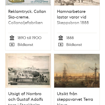
Reklamtryck. Collan
Hamnarbetare
Sko-creme.
lastar varor vid
Collanoljefabriken
Skeppsbron 1888
1890 till 1900
1888
Tid
Tid
Bildkonst
Bildkonst
Typ
Typ
Utsigt af Norrbro
Utsikt från
och Gustaf Adolfs
skeppsvarvet Terra
torg i Stockholm
Nova