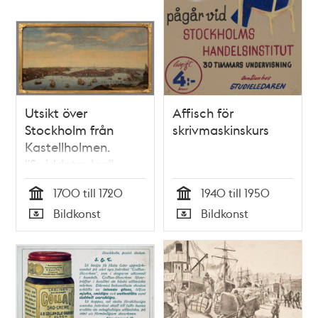
Utsikt över
Affisch för
Stockholm från
skrivmaskinskurs
Kastellholmen.
"Swiddetavlan"
(efter Willem
1700 till 1720
1940 till 1950
Swiddes kopparstick
Tid
Tid
Bildkonst
Bildkonst
i Suecia antiqua)
Typ
Typ