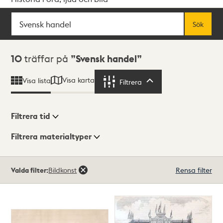
Sök
Fritextsök
Sök
Sökresultat
10
träffar på
Svensk handel
Visa karta
Visa lista
Filtrera
Filtrera
Filtrera tid
Filtrera materialtyper
Visningsläge
Totalt
Valda filter:
Bildkonst
Rensa filter
10
träffar
Lista
Karta