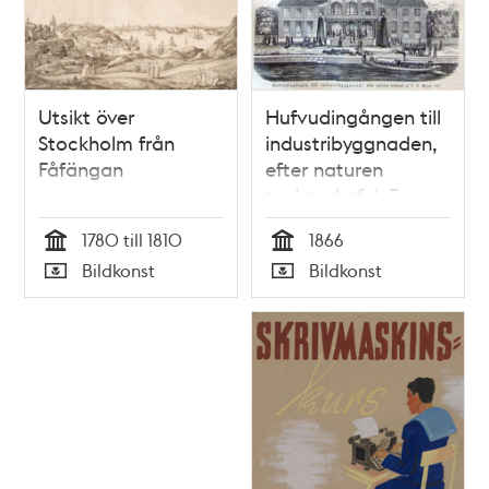
Utsikt över
Hufvudingången till
Stockholm från
industribyggnaden,
Fåfängan
efter naturen
tecknad af J. F.
Meyer s:or. Litografi
1780 till 1810
1866
i Illustrerad Tidning,
Tid
Tid
Bildkonst
Bildkonst
nr 24 den 16 juni
Typ
Typ
1866.