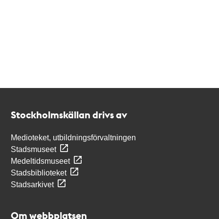
Kontakt
Stockholmskällan
Stockholmskällan drivs av
Medioteket, utbildningsförvaltningen
Stadsmuseet
Medeltidsmuseet
Stadsbiblioteket
Stadsarkivet
Om webbplatsen