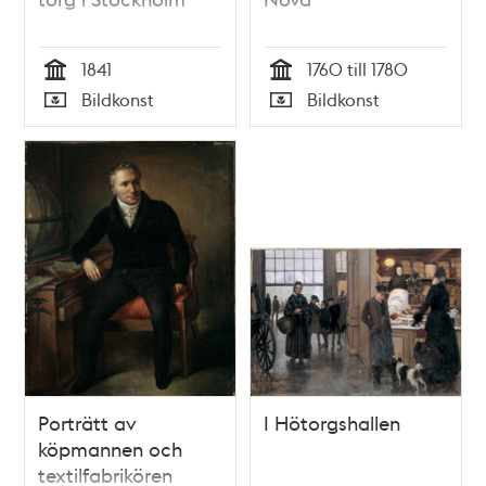
1841
1760 till 1780
Tid
Tid
Bildkonst
Bildkonst
Typ
Typ
Porträtt av
I Hötorgshallen
köpmannen och
textilfabrikören