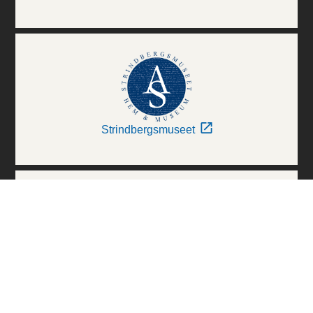
Strindbergsmuseet
Thielska Galleriet