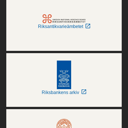
Riksantikvarieämbetet
Riksbankens arkiv