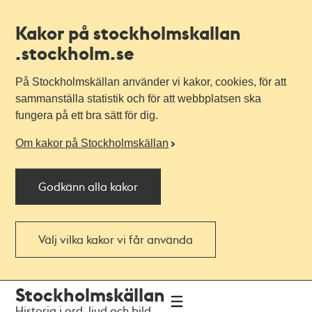
Kakor på stockholmskallan
.stockholm.se
På Stockholmskällan använder vi kakor, cookies, för att
sammanställa statistik och för att webbplatsen ska
fungera på ett bra sätt för dig.
Om kakor på Stockholmskällan
Godkänn alla kakor
Välj vilka kakor vi får använda
Till
Till
Stockholmskällan
navigationen
huvudinnehållet
Historia i ord, ljud och bild