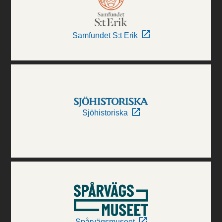
Samfundet S:t Erik
Sjöhistoriska
Spårvägsmuseet