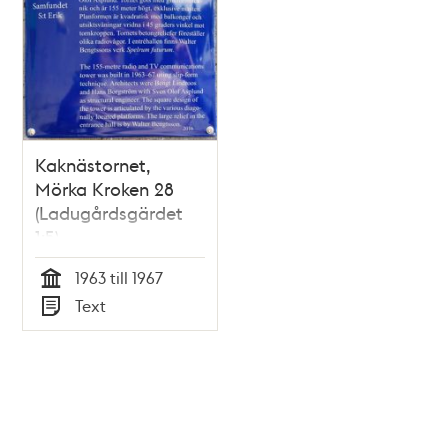
Kaknästornet,
Mörka Kroken 28
(Ladugårdsgärdet
1:5)
1963 till 1967
Tid
Text
Typ