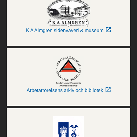
K A Almgren sidenväveri & museum
Arbetarrörelsens arkiv och bibliotek