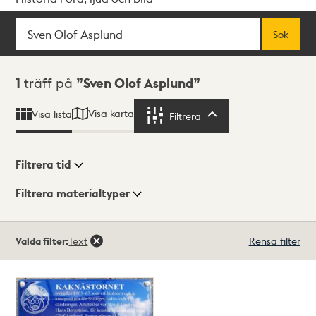
Sök
Fritextsök
Sök
Sökresultat
1
träff på
Sven Olof Asplund
Visa karta
Visa lista
Filtrera
Filtrera
Filtrera tid
Filtrera materialtyper
Visningsläge
Totalt
Valda filter:
Text
Rensa filter
1
träffar
Lista
Karta