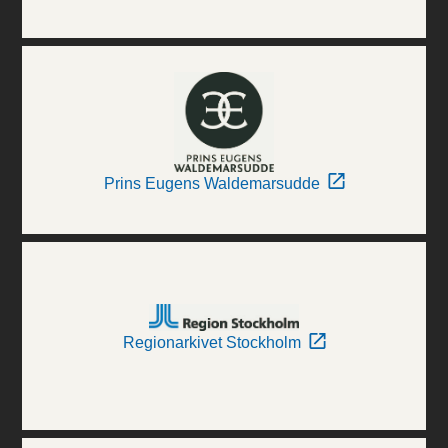
Prins Eugens Waldemarsudde
Regionarkivet Stockholm