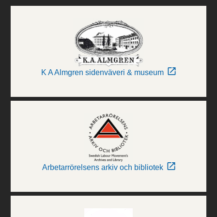
K A Almgren sidenväveri & museum
Arbetarrörelsens arkiv och bibliotek