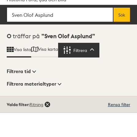
Sök
Fritextsök
Sök
Sökresultat
0
träffar på
Sven Olof Asplund
Visa karta
Visa lista
Filtrera
Filtrera
Filtrera tid
Filtrera materialtyper
Visningsläge
Totalt
Valda filter:
Ritning
Rensa filter
0
träffar
Lista
Karta