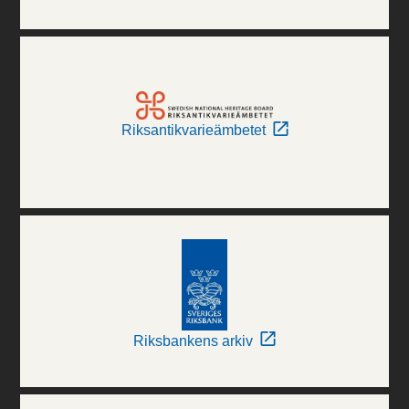
Riksantikvarieämbetet
Riksbankens arkiv