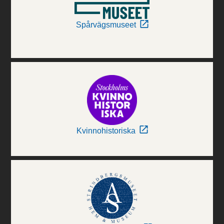
Spårvägsmuseet
Kvinnohistoriska