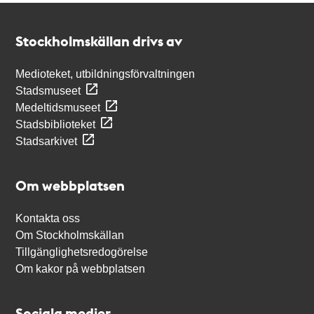
Kontakt
Stockholmskällan
Stockholmskällan drivs av
Medioteket, utbildningsförvaltningen
Stadsmuseet
Medeltidsmuseet
Stadsbiblioteket
Stadsarkivet
Om webbplatsen
Kontakta oss
Om Stockholmskällan
Tillgänglighetsredogörelse
Om kakor på webbplatsen
Sociala medier