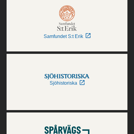
Samfundet S:t Erik
Sjöhistoriska