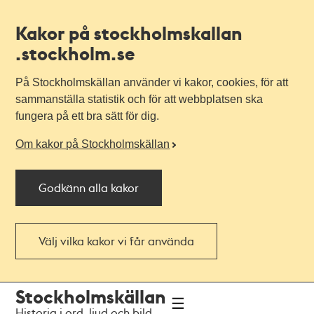
Kakor på stockholmskallan
.stockholm.se
På Stockholmskällan använder vi kakor, cookies, för att
sammanställa statistik och för att webbplatsen ska
fungera på ett bra sätt för dig.
Om kakor på Stockholmskällan
Godkänn alla kakor
Välj vilka kakor vi får använda
Till
Till
Stockholmskällan
navigationen
huvudinnehållet
Historia i ord, ljud och bild