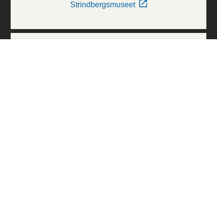
Strindbergsmuseet
Thielska Galleriet
Världskulturmuseerna